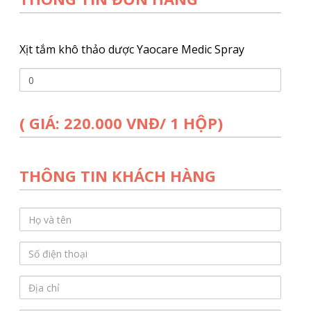
Xịt tắm khô thảo dược Yaocare Medic Spray
Xịt
tắm
khô
( GIÁ: 220.000 VNĐ/ 1 HỘP)
thảo
dược
Yaocare
Medic
THÔNG TIN KHÁCH HÀNG
Spray:
Họ
và
tên
Số
điện
thoại
Địa
chỉ