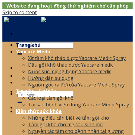
Website đang hoạt động thử nghiệm chờ cấp phép
Skip to content
Trang chủ
Yaocare Medic
Xịt tắm khô thảo dược Yaocare Medic Spray
0866.120.006
Dầu gội khô thảo dược Yaocare medic
Nước súc miệng họng Yaocare medic
Hướng dẫn sử dụng
Nguồn gốc ra đời của Yaocare Medic Spray
Tin tức – Sự kiện
Các loại tắm gội khô
Tại sao bệnh viện dùng Yaocare Medic Spray
Kiến thức sức khỏe
Những điều cần biết về tắm gội khô
Tắm gội khô cho mẹ sau sinh mổ
Nguyên tắc tắm cho bệnh nhân tại giường