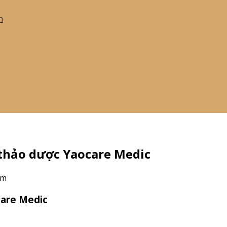
h
thảo dược Yaocare Medic
em
care Medic