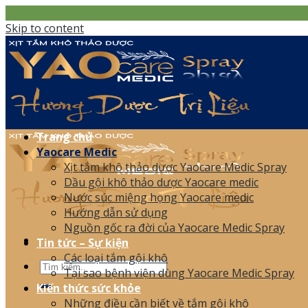
Skip to content
Trang chủ
Yaocare Medic
Xịt tắm khô thảo dược Yaocare Medic Spray
Dầu gội khô thảo dược Yaocare medic
Nước súc miệng họng Yaocare medic
Hướng dẫn sử dụng
Nguồn gốc ra đời của Yaocare Medic Spray
Tin tức – Sự kiện
Các loại tắm gội khô
Tại sao bệnh viện dùng Yaocare Medic Spray
Kiến thức sức khỏe
Những điều cần biết về tắm gội khô