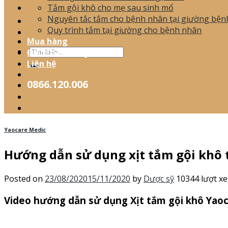
0866.120.006
Tắm gội khô cho mẹ sau sinh mổ
Nguyên tắc tắm cho bệnh nhân tại giường bện
Quy trình tắm tại giường cho bệnh nhân
Mua hàng
Điểm bán hàng
Liên hệ
0866.120.006
Yaocare Medic
Hướng dẫn sử dụng xịt tắm gội khô 
Posted on
23/08/2020
15/11/2020
by
Dược sỹ
10344 lượt x
Video hướng dẫn sử dụng Xịt tắm gội khô Yao