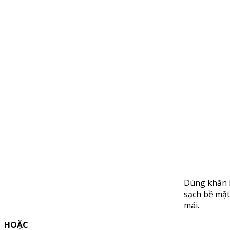
Dùng khăn l
sạch bề mặt
mái.
HOẶC