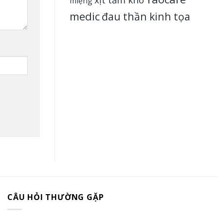
miệng
medic
đau thần kinh tọa
CÂU HỎI THƯỜNG GẶP