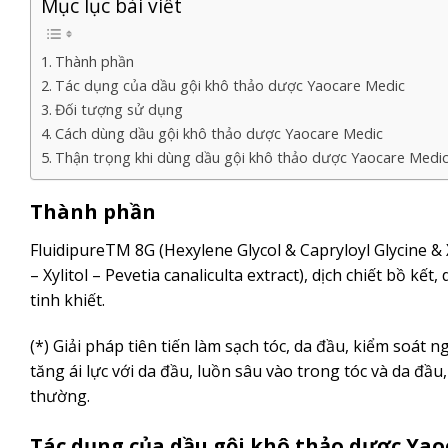
Mục lục bài viết
Thành phần
Tác dụng của dầu gội khô thảo dược Yaocare Medic
Đối tượng sử dụng
Cách dùng dầu gội khô thảo dược Yaocare Medic
Thận trọng khi dùng dầu gội khô thảo dược Yaocare Medi
Thành phần
FluidipureTM 8G (Hexylene Glycol & Capryloyl Glycine & Xy
– Xylitol – Pevetia canaliculta extract), dịch chiết bồ kế
tinh khiết.
(*) Giải pháp tiên tiến làm sạch tóc, da đầu, kiểm so
tăng ái lực với da đầu, luồn sâu vào trong tóc và da đ
thường.
Tác dụng của dầu gội khô thảo dược Yao