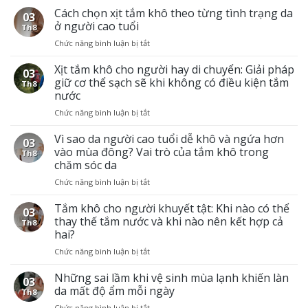
Cách chọn xịt tắm khô theo từng tình trạng da
03
ở người cao tuổi
Th8
Chức năng bình luận bị tắt
ở
Cách
chọn
Xịt tắm khô cho người hay di chuyển: Giải pháp
03
xịt
giữ cơ thể sạch sẽ khi không có điều kiện tắm
Th8
tắm
nước
khô
Chức năng bình luận bị tắt
ở
theo
Xịt
từng
tắm
Vì sao da người cao tuổi dễ khô và ngứa hơn
tình
03
khô
trạng
vào mùa đông? Vai trò của tắm khô trong
Th8
cho
da
chăm sóc da
người
ở
Chức năng bình luận bị tắt
ở
hay
người
Vì
di
cao
sao
Tắm khô cho người khuyết tật: Khi nào có thể
chuyển:
tuổi
03
da
Giải
thay thế tắm nước và khi nào nên kết hợp cả
Th8
người
pháp
hai?
cao
giữ
Chức năng bình luận bị tắt
ở
tuổi
cơ
Tắm
dễ
thể
khô
Những sai lầm khi vệ sinh mùa lạnh khiến làn
khô
sạch
03
cho
và
sẽ
da mất độ ẩm mỗi ngày
Th8
người
ngứa
khi
Chức năng bình luận bị tắt
ở