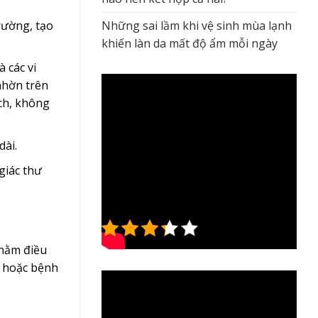
trường, tạo
Những sai lầm khi vệ sinh mùa lạnh
khiến làn da mất độ ẩm mỗi ngày
 các vi
 nhờn trên
ạch, không
dài.
giác thư
3.3/5 - (7
bình chọn)
 nằm điều
) hoặc bệnh