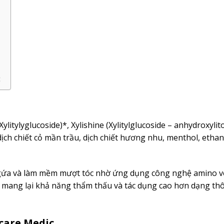
c
litylyglucoside)*, Xylishine (Xylitylglucoside – anhydroxylito
t, dịch chiết cỏ mần trầu, dịch chiết hương nhu, menthol, etha
át ngứa và làm mềm mượt tóc nhờ ứng dụng công nghệ amino v
ầu, mang lại khả năng thẩm thấu và tác dụng cao hơn dạng th
care Medic