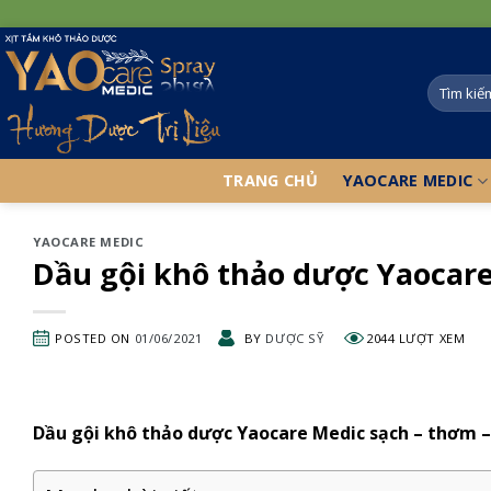
Skip
to
content
TRANG CHỦ
YAOCARE MEDIC
YAOCARE MEDIC
Dầu gội khô thảo dược Yaocar
POSTED ON
01/06/2021
BY
DƯỢC SỸ
2044 LƯỢT XEM
Dầu gội khô thảo dược Yaocare Medic sạch – thơm 