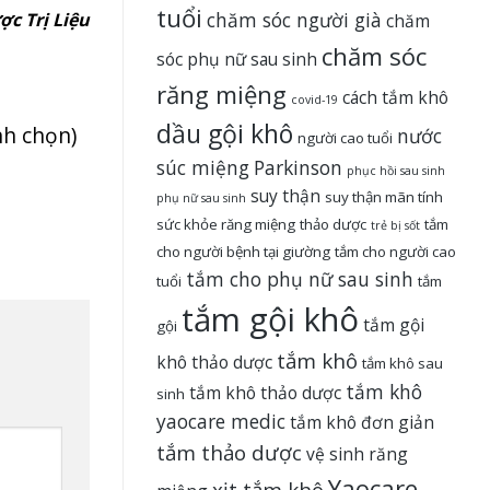
tuổi
chăm sóc người già
c Trị Liệu
chăm
chăm sóc
sóc phụ nữ sau sinh
răng miệng
cách tắm khô
covid-19
dầu gội khô
ình chọn)
nước
người cao tuổi
súc miệng
Parkinson
phục hồi sau sinh
suy thận
suy thận mãn tính
phụ nữ sau sinh
sức khỏe răng miệng
thảo dược
tắm
trẻ bị sốt
cho người bệnh tại giường
tắm cho người cao
tắm cho phụ nữ sau sinh
tuổi
tắm
tắm gội khô
tắm gội
gội
tắm khô
khô thảo dược
tắm khô sau
tắm khô
tắm khô thảo dược
sinh
yaocare medic
tắm khô đơn giản
tắm thảo dược
vệ sinh răng
Yaocare
xịt tắm khô