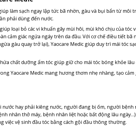
 giúp làm sạch ngay lập tức bã nhờn, gàu và bụi bẩn từ môi 
cần phải dùng đến nước.
úp loại bỏ các vi khuẩn gây mùi hôi, mùi khó chịu của tóc và
oàn cảm giác ngứa ngáy trên da đầu. Với cơ chế điều tiết bã
ngừa gàu quay trở lại), Yaocare Medic giúp duy trì mái tóc s
hứa chất dưỡng ẩm tóc giúp giữ cho mái tóc bóng khỏe lâu 
trong Yaocare Medic mang hương thơm nhẹ nhàng, tạo cảm 
i nước hay phải kiêng nước, người đang bị ốm, người bệnh
 bệnh nhân thở máy, bệnh nhân liệt hoặc bất động lâu ngày…
ng việc vệ sinh đầu tóc bằng cách gội đầu thông thường.