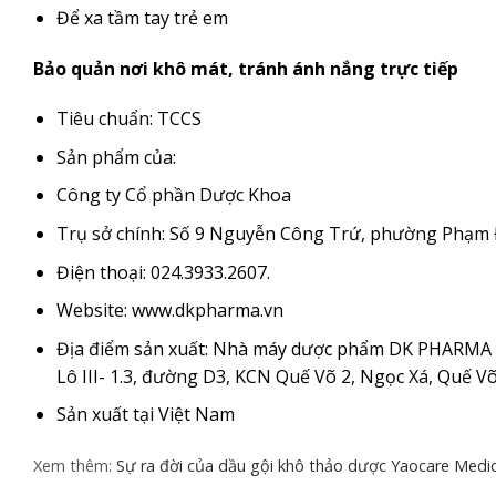
Để xa tầm tay trẻ em
Bảo quản nơi khô mát, tránh ánh nắng trực tiếp
Tiêu chuẩn: TCCS
Sản phẩm của:
Công ty Cổ phần Dược Khoa
Trụ sở chính: Số 9 Nguyễn Công Trứ, phường Phạm Đ
Điện thoại: 024.3933.2607.
Website: www.dkpharma.vn
Địa điểm sản xuất: Nhà máy dược phẩm DK PHARMA 
Lô III- 1.3, đường D3, KCN Quế Võ 2, Ngọc Xá, Quế Võ
Sản xuất tại Việt Nam
Xem thêm:
Sự ra đời của dầu gội khô thảo dược Yaocare Medi