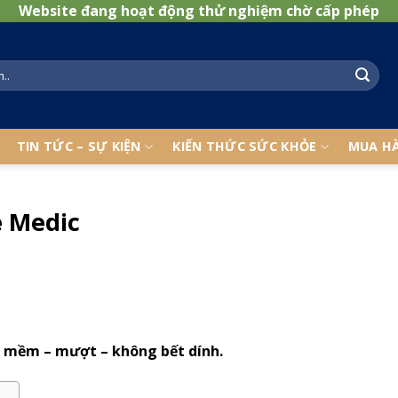
Website đang hoạt động thử nghiệm chờ cấp phép
TIN TỨC – SỰ KIỆN
KIẾN THỨC SỨC KHỎE
MUA H
e Medic
– mềm – mượt – không bết dính.