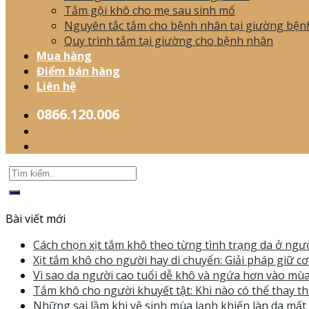
Tắm gội khô cho mẹ sau sinh mổ
Nguyên tắc tắm cho bệnh nhân tại giường bện
Quy trình tắm tại giường cho bệnh nhân
Mua hàng
Điểm bán hàng
Liên hệ
0866.120.006
Bài viết mới
Cách chọn xịt tắm khô theo từng tình trạng da ở ngườ
Xịt tắm khô cho người hay di chuyển: Giải pháp giữ c
Vì sao da người cao tuổi dễ khô và ngứa hơn vào mùa
Tắm khô cho người khuyết tật: Khi nào có thể thay th
Những sai lầm khi vệ sinh mùa lạnh khiến làn da mấ