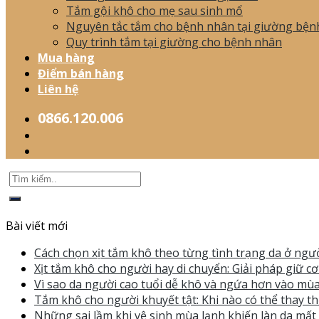
Tắm gội khô cho mẹ sau sinh mổ
Nguyên tắc tắm cho bệnh nhân tại giường bện
Quy trình tắm tại giường cho bệnh nhân
Mua hàng
Điểm bán hàng
Liên hệ
0866.120.006
Bài viết mới
Cách chọn xịt tắm khô theo từng tình trạng da ở ngườ
Xịt tắm khô cho người hay di chuyển: Giải pháp giữ c
Vì sao da người cao tuổi dễ khô và ngứa hơn vào mùa
Tắm khô cho người khuyết tật: Khi nào có thể thay th
Những sai lầm khi vệ sinh mùa lạnh khiến làn da mấ