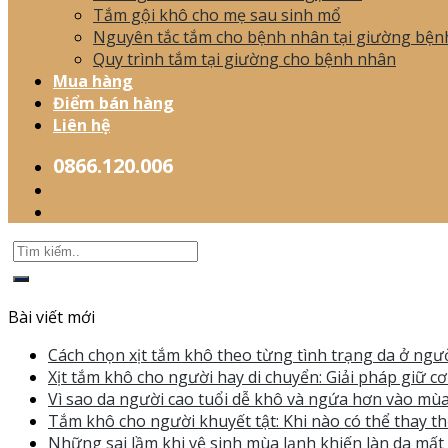
Tắm gội khô cho mẹ sau sinh mổ
Nguyên tắc tắm cho bệnh nhân tại giường bện
Quy trình tắm tại giường cho bệnh nhân
Mua hàng
Điểm bán hàng
Liên hệ
0866.120.006
Bài viết mới
Cách chọn xịt tắm khô theo từng tình trạng da ở ngườ
Xịt tắm khô cho người hay di chuyển: Giải pháp giữ c
Vì sao da người cao tuổi dễ khô và ngứa hơn vào mùa
Tắm khô cho người khuyết tật: Khi nào có thể thay th
Những sai lầm khi vệ sinh mùa lạnh khiến làn da mấ