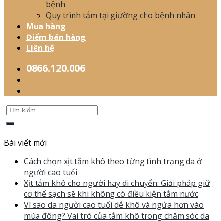
bệnh
Quy trình tắm tại giường cho bệnh nhân
Mua hàng
Điểm bán hàng
Liên hệ
0866.120.006
Bài viết mới
Cách chọn xịt tắm khô theo từng tình trạng da ở
người cao tuổi
Xịt tắm khô cho người hay di chuyển: Giải pháp giữ
cơ thể sạch sẽ khi không có điều kiện tắm nước
Vì sao da người cao tuổi dễ khô và ngứa hơn vào
mùa đông? Vai trò của tắm khô trong chăm sóc da