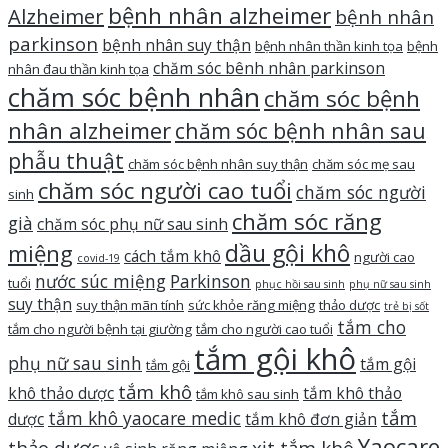
bệnh nhân alzheimer
Alzheimer
bệnh nhân
parkinson
bệnh nhân suy thận
bệnh nhân thần kinh tọa
bệnh
chăm sóc bênh nhân parkinson
nhân đau thần kinh tọa
chăm sóc bệnh nhân
chăm sóc bệnh
nhân alzheimer
chăm sóc bệnh nhân sau
phẫu thuật
chăm sóc bệnh nhân suy thận
chăm sóc mẹ sau
chăm sóc người cao tuổi
chăm sóc người
sinh
chăm sóc răng
già
chăm sóc phụ nữ sau sinh
dầu gội khô
miệng
cách tắm khô
người cao
covid-19
nước súc miệng
Parkinson
tuổi
phục hồi sau sinh
phụ nữ sau sinh
suy thận
suy thận mãn tính
sức khỏe răng miệng
thảo dược
trẻ bị sốt
tắm cho
tắm cho người bệnh tại giường
tắm cho người cao tuổi
tắm gội khô
phụ nữ sau sinh
tắm gội
tắm gội
tắm khô
khô thảo dược
tắm khô thảo
tắm khô sau sinh
tắm
tắm khô yaocare medic
dược
tắm khô đơn giản
Yaocare