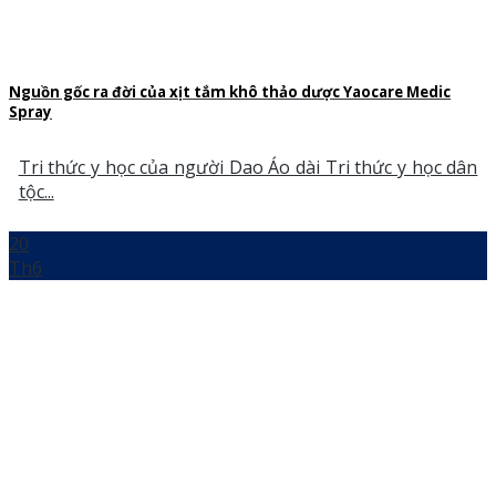
Nguồn gốc ra đời của xịt tắm khô thảo dược Yaocare Medic
Spray
Tri thức y học của người Dao Áo dài Tri thức y học dân
tộc...
20
Th6