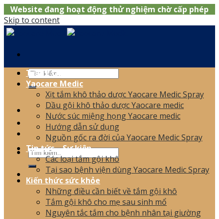
Website đang hoạt động thử nghiệm chờ cấp phép
Skip to content
Trang chủ
Yaocare Medic
Xịt tắm khô thảo dược Yaocare Medic Spray
0866.120.006
Dầu gội khô thảo dược Yaocare medic
Nước súc miệng họng Yaocare medic
Hướng dẫn sử dụng
Nguồn gốc ra đời của Yaocare Medic Spray
Tin tức – Sự kiện
Các loại tắm gội khô
Tại sao bệnh viện dùng Yaocare Medic Spray
Kiến thức sức khỏe
Những điều cần biết về tắm gội khô
Tắm gội khô cho mẹ sau sinh mổ
Nguyên tắc tắm cho bệnh nhân tại giường