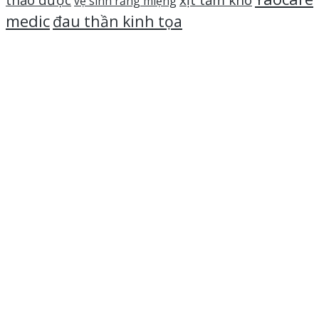
thảo dược
xịt tắm khô
vệ sinh răng miệng
medic
đau thần kinh tọa