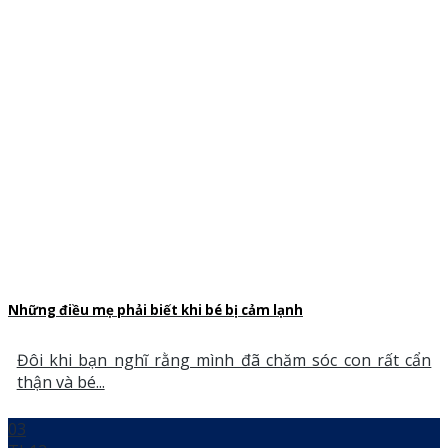
Những điều mẹ phải biết khi bé bị cảm lạnh
Đôi khi bạn nghĩ rằng mình đã chăm sóc con rất cẩn
thận và bé...
03