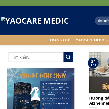
Skip
to
content
TRANG CHỦ
YAOCARE MEDIC
24
Th4
Hướng dẫ
Alzheime