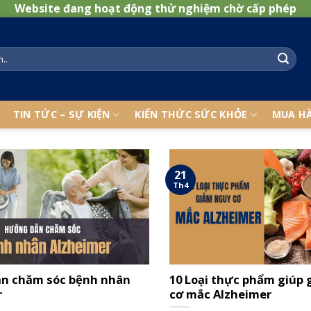
Website đang hoạt động thử nghiệm chờ cấp phép
TIN TỨC – SỰ KIỆN
KIẾN THỨC SỨC KHỎE
MUA H
21
Th4
n chăm sóc bệnh nhân
10 Loại thực phẩm giúp
r
cơ mắc Alzheimer