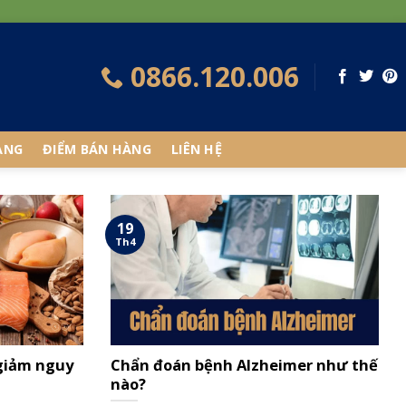
0866.120.006
ÀNG
ĐIỂM BÁN HÀNG
LIÊN HỆ
19
Th4
 giảm nguy
Chẩn đoán bệnh Alzheimer như thế
nào?