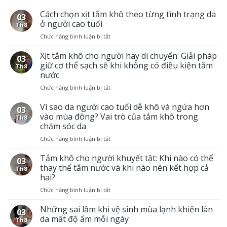
Cách chọn xịt tắm khô theo từng tình trạng da
03
ở người cao tuổi
Th8
Chức năng bình luận bị tắt
ở
Cách
chọn
Xịt tắm khô cho người hay di chuyển: Giải pháp
03
xịt
giữ cơ thể sạch sẽ khi không có điều kiện tắm
Th8
tắm
nước
khô
Chức năng bình luận bị tắt
ở
theo
Xịt
từng
tắm
Vì sao da người cao tuổi dễ khô và ngứa hơn
tình
03
khô
trạng
vào mùa đông? Vai trò của tắm khô trong
Th8
cho
da
chăm sóc da
người
ở
Chức năng bình luận bị tắt
ở
hay
người
Vì
di
cao
sao
Tắm khô cho người khuyết tật: Khi nào có thể
chuyển:
tuổi
03
da
Giải
thay thế tắm nước và khi nào nên kết hợp cả
Th8
người
pháp
hai?
cao
giữ
Chức năng bình luận bị tắt
ở
tuổi
cơ
Tắm
dễ
thể
khô
Những sai lầm khi vệ sinh mùa lạnh khiến làn
khô
sạch
03
cho
và
sẽ
da mất độ ẩm mỗi ngày
Th8
người
ngứa
khi