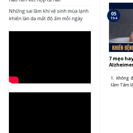
Những sai lầm khi vệ sinh mùa lạnh
05
khiến làn da mất độ ẩm mỗi ngày
Th4
7 mẹo ha
Alzheimer
1. Không đ
tắm Tắm là