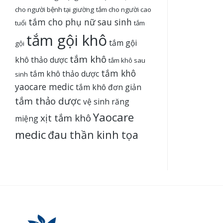
cho người bệnh tại giường
tắm cho người cao
tắm cho phụ nữ sau sinh
tuổi
tắm
tắm gội khô
tắm gội
gội
tắm khô
khô thảo dược
tắm khô sau
tắm khô
tắm khô thảo dược
sinh
yaocare medic
tắm khô đơn giản
tắm thảo dược
vệ sinh răng
Yaocare
xịt tắm khô
miệng
medic
đau thần kinh tọa