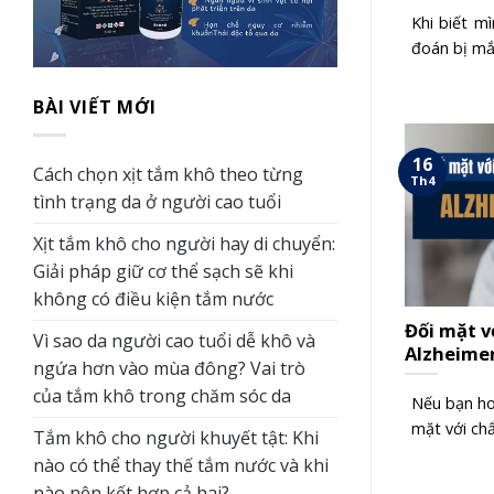
Khi biết m
đoán bị mắc
BÀI VIẾT MỚI
16
Cách chọn xịt tắm khô theo từng
Th4
tình trạng da ở người cao tuổi
Xịt tắm khô cho người hay di chuyển:
Giải pháp giữ cơ thể sạch sẽ khi
không có điều kiện tắm nước
Đối mặt v
Vì sao da người cao tuổi dễ khô và
Alzheime
ngứa hơn vào mùa đông? Vai trò
của tắm khô trong chăm sóc da
Nếu bạn ho
mặt với ch
Tắm khô cho người khuyết tật: Khi
nào có thể thay thế tắm nước và khi
nào nên kết hợp cả hai?