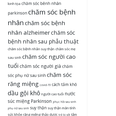
chăm sóc bênh nhân
kinh tọa
chăm sóc bệnh
parkinson
nhân
chăm sóc bệnh
nhân alzheimer
chăm sóc
bệnh nhân sau phẫu thuật
chăm sóc bệnh nhân suy thận
chăm sóc mẹ
chăm sóc người cao
sau sinh
tuổi
chăm sóc người già
chăm
chăm sóc
sóc phụ nữ sau sinh
răng miệng
cách tắm khô
covid-19
dầu gội khô
nước
người cao tuổi
súc miệng
Parkinson
phục hồi sau sinh
suy thận
suy thận mãn tính
phụ nữ sau sinh
sức khỏe răng miệng
thảo dược
tắm
trẻ bị sốt