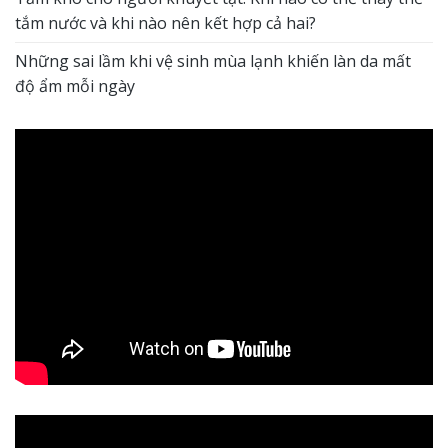
tắm nước và khi nào nên kết hợp cả hai?
Những sai lầm khi vệ sinh mùa lạnh khiến làn da mất
độ ẩm mỗi ngày