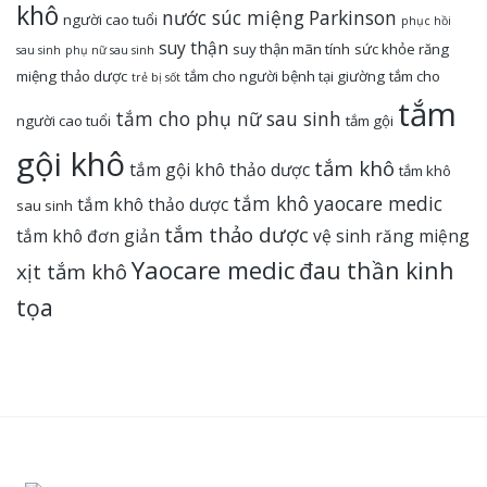
khô
nước súc miệng
Parkinson
người cao tuổi
phục hồi
suy thận
suy thận mãn tính
sức khỏe răng
sau sinh
phụ nữ sau sinh
miệng
thảo dược
tắm cho người bệnh tại giường
tắm cho
trẻ bị sốt
tắm
tắm cho phụ nữ sau sinh
người cao tuổi
tắm gội
gội khô
tắm khô
tắm gội khô thảo dược
tắm khô
tắm khô yaocare medic
tắm khô thảo dược
sau sinh
tắm thảo dược
tắm khô đơn giản
vệ sinh răng miệng
Yaocare medic
đau thần kinh
xịt tắm khô
tọa