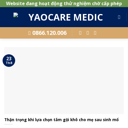
Website đang hoạt động thử nghiệm chờ cấp phép
Skip
to
content
0866.120.006
23
Th8
Thận trọng khi lựa chọn tắm gội khô cho mẹ sau sinh mổ