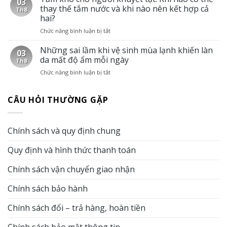
03
da
Giải
thay thế tắm nước và khi nào nên kết hợp cả
Th8
người
pháp
hai?
cao
giữ
Chức năng bình luận bị tắt
ở
tuổi
cơ
Tắm
dễ
thể
khô
Những sai lầm khi vệ sinh mùa lạnh khiến làn
khô
sạch
03
cho
và
sẽ
da mất độ ẩm mỗi ngày
Th8
người
ngứa
khi
Chức năng bình luận bị tắt
ở
khuyết
hơn
không
Những
tật:
vào
có
sai
Khi
mùa
điều
CÂU HỎI THƯỜNG GẶP
lầm
nào
đông?
kiện
khi
có
Vai
tắm
vệ
thể
trò
nước
sinh
thay
của
Chính sách và quy định chung
mùa
thế
tắm
lạnh
tắm
khô
Quy định và hình thức thanh toán
khiến
nước
trong
làn
và
chăm
da
Chính sách vận chuyển giao nhận
khi
sóc
mất
nào
da
độ
nên
Chính sách bảo hành
ẩm
kết
mỗi
hợp
Chính sách đổi – trả hàng, hoàn tiền
ngày
cả
hai?