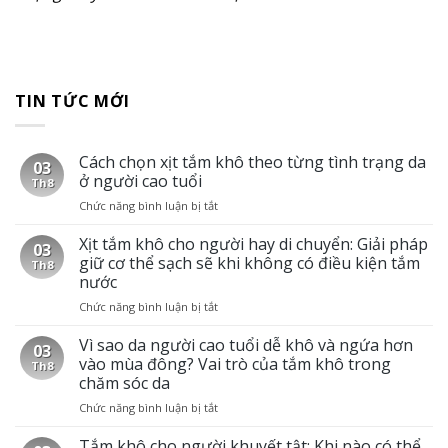
TIN TỨC MỚI
Cách chọn xịt tắm khô theo từng tình trạng da
03
ở người cao tuổi
Th8
Chức năng bình luận bị tắt
ở
Cách
chọn
Xịt tắm khô cho người hay di chuyển: Giải pháp
03
xịt
giữ cơ thể sạch sẽ khi không có điều kiện tắm
Th8
tắm
nước
khô
Chức năng bình luận bị tắt
ở
theo
Xịt
từng
tắm
Vì sao da người cao tuổi dễ khô và ngứa hơn
tình
03
khô
trạng
vào mùa đông? Vai trò của tắm khô trong
Th8
cho
da
chăm sóc da
người
ở
Chức năng bình luận bị tắt
ở
hay
người
Vì
di
cao
sao
Tắm khô cho người khuyết tật: Khi nào có thể
chuyển:
tuổi