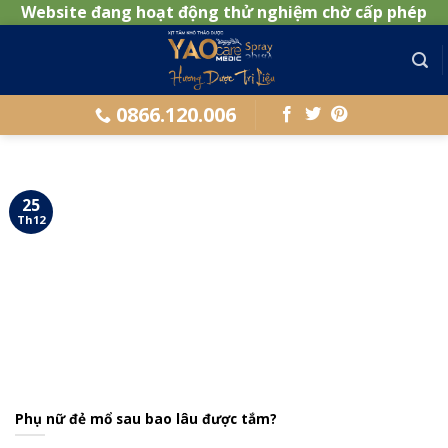
Website đang hoạt động thử nghiệm chờ cấp phép
Skip
to
content
0866.120.006
25
Th12
Phụ nữ đẻ mổ sau bao lâu được tắm?