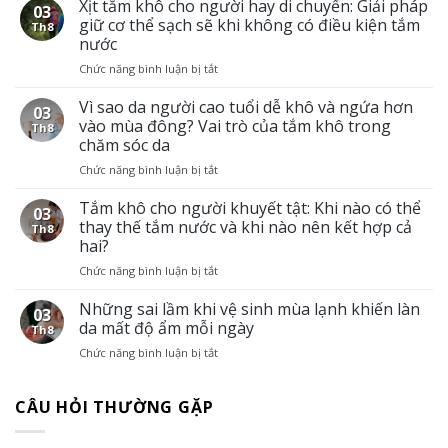
chọn
Xịt tắm khô cho người hay di chuyển: Giải pháp
03
xịt
giữ cơ thể sạch sẽ khi không có điều kiện tắm
Th8
tắm
nước
khô
Chức năng bình luận bị tắt
ở
theo
Xịt
từng
tắm
Vì sao da người cao tuổi dễ khô và ngứa hơn
tình
03
khô
trạng
vào mùa đông? Vai trò của tắm khô trong
Th8
cho
da
chăm sóc da
người
ở
Chức năng bình luận bị tắt
ở
hay
người
Vì
di
cao
sao
Tắm khô cho người khuyết tật: Khi nào có thể
chuyển:
tuổi
03
da
Giải
thay thế tắm nước và khi nào nên kết hợp cả
Th8
người
pháp
hai?
cao
giữ
Chức năng bình luận bị tắt
ở
tuổi
cơ
Tắm
dễ
thể
khô
Những sai lầm khi vệ sinh mùa lạnh khiến làn
khô
sạch
03
cho
và
sẽ
da mất độ ẩm mỗi ngày
Th8
người
ngứa
khi
Chức năng bình luận bị tắt
ở
khuyết
hơn
không
Những
tật:
vào
có
sai
Khi
mùa
điều
CÂU HỎI THƯỜNG GẶP
lầm
nào
đông?
kiện
khi
có
Vai
tắm
vệ
thể
trò
nước