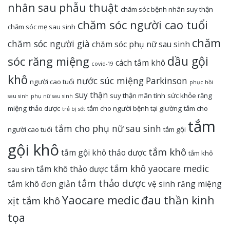
nhân sau phẫu thuật
chăm sóc bệnh nhân suy thận
chăm sóc người cao tuổi
chăm sóc mẹ sau sinh
chăm
chăm sóc người già
chăm sóc phụ nữ sau sinh
dầu gội
sóc răng miệng
cách tắm khô
covid-19
khô
nước súc miệng
Parkinson
người cao tuổi
phục hồi
suy thận
suy thận mãn tính
sức khỏe răng
sau sinh
phụ nữ sau sinh
miệng
thảo dược
tắm cho người bệnh tại giường
tắm cho
trẻ bị sốt
tắm
tắm cho phụ nữ sau sinh
người cao tuổi
tắm gội
gội khô
tắm khô
tắm gội khô thảo dược
tắm khô
tắm khô yaocare medic
tắm khô thảo dược
sau sinh
tắm thảo dược
tắm khô đơn giản
vệ sinh răng miệng
Yaocare medic
đau thần kinh
xịt tắm khô
tọa