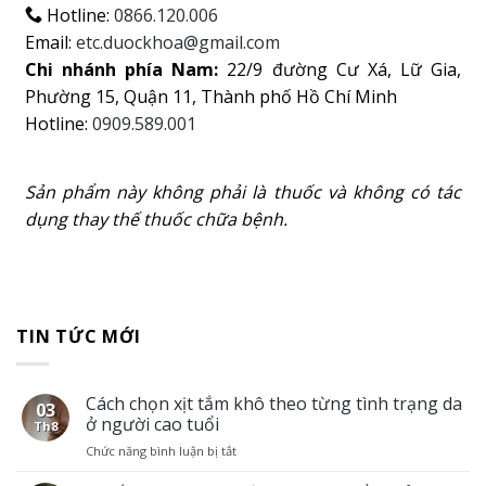
Hotline:
0866.120.006
Email:
etc.duockhoa@gmail.com
Chi nhánh phía Nam:
22/9 đường Cư Xá, Lữ Gia,
Phường 15, Quận 11, Thành phố Hồ Chí Minh
Hotline:
0909.589.001
Sản phẩm này không phải là thuốc và không có tác
dụng thay thế thuốc chữa bệnh.
TIN TỨC MỚI
Cách chọn xịt tắm khô theo từng tình trạng da
03
ở người cao tuổi
Th8
Chức năng bình luận bị tắt
ở
Cách