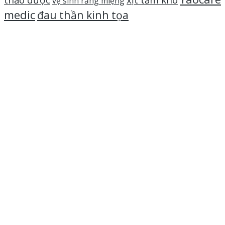
thảo dược
xịt tắm khô
vệ sinh răng miệng
medic
đau thần kinh tọa