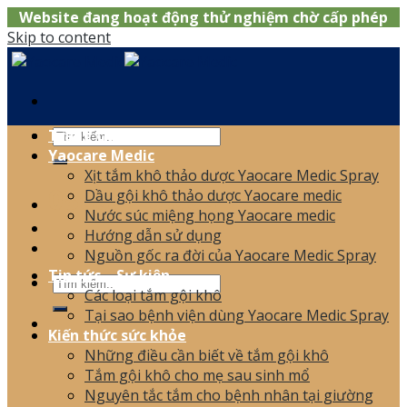
Website đang hoạt động thử nghiệm chờ cấp phép
Skip to content
Trang chủ
Yaocare Medic
Xịt tắm khô thảo dược Yaocare Medic Spray
0866.120.006
Dầu gội khô thảo dược Yaocare medic
Nước súc miệng họng Yaocare medic
Hướng dẫn sử dụng
Nguồn gốc ra đời của Yaocare Medic Spray
Tin tức – Sự kiện
Các loại tắm gội khô
Tại sao bệnh viện dùng Yaocare Medic Spray
Kiến thức sức khỏe
Những điều cần biết về tắm gội khô
Tắm gội khô cho mẹ sau sinh mổ
Nguyên tắc tắm cho bệnh nhân tại giường