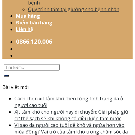
bệnh
Quy trình tắm tại giường cho bệnh nhân
Mua hàng
Điểm bán hàng
Liên hệ
0866.120.006
Bài viết mới
Cách chọn xịt tắm khô theo từng tình trạng da ở
người cao tuổi
Xịt tắm khô cho người hay di chuyển: Giải pháp giữ
cơ thể sạch sẽ khi không có điều kiện tắm nước
Vì sao da người cao tuổi dễ khô và ngứa hơn vào
mùa đông? Vai trò của tắm khô trong chăm sóc da