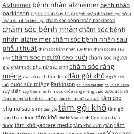
bệnh nhân alzheimer
Alzheimer
bệnh nhân
parkinson
bệnh nhân suy thận
bệnh nhân thần kinh tọa
bệnh
chăm sóc bênh nhân parkinson
nhân đau thần kinh tọa
chăm sóc bệnh nhân
chăm sóc bệnh
nhân alzheimer
chăm sóc bệnh nhân sau
phẫu thuật
chăm sóc bệnh nhân suy thận
chăm sóc mẹ sau
chăm sóc người cao tuổi
chăm sóc người
sinh
chăm sóc răng
già
chăm sóc phụ nữ sau sinh
dầu gội khô
miệng
cách tắm khô
người cao
covid-19
nước súc miệng
Parkinson
tuổi
phục hồi sau sinh
phụ nữ sau sinh
suy thận
suy thận mãn tính
sức khỏe răng miệng
thảo dược
trẻ bị sốt
tắm cho
tắm cho người bệnh tại giường
tắm cho người cao tuổi
tắm gội khô
phụ nữ sau sinh
tắm gội
tắm gội
tắm khô
khô thảo dược
tắm khô thảo
tắm khô sau sinh
tắm
tắm khô yaocare medic
dược
tắm khô đơn giản
Yaocare