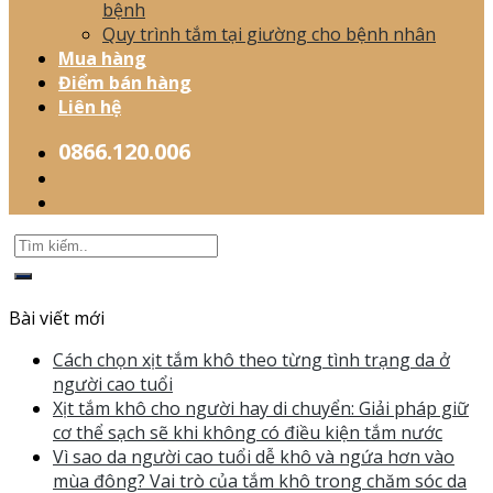
bệnh
Quy trình tắm tại giường cho bệnh nhân
Mua hàng
Điểm bán hàng
Liên hệ
0866.120.006
Bài viết mới
Cách chọn xịt tắm khô theo từng tình trạng da ở
người cao tuổi
Xịt tắm khô cho người hay di chuyển: Giải pháp giữ
cơ thể sạch sẽ khi không có điều kiện tắm nước
Vì sao da người cao tuổi dễ khô và ngứa hơn vào
mùa đông? Vai trò của tắm khô trong chăm sóc da