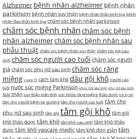
bệnh nhân alzheimer
Alzheimer
bệnh nhân
parkinson
bệnh nhân suy thận
bệnh nhân thần kinh tọa
bệnh
chăm sóc bênh nhân parkinson
nhân đau thần kinh tọa
chăm sóc bệnh nhân
chăm sóc bệnh
nhân alzheimer
chăm sóc bệnh nhân sau
phẫu thuật
chăm sóc bệnh nhân suy thận
chăm sóc mẹ sau
chăm sóc người cao tuổi
chăm sóc người
sinh
chăm sóc răng
già
chăm sóc phụ nữ sau sinh
dầu gội khô
miệng
cách tắm khô
người cao
covid-19
nước súc miệng
Parkinson
tuổi
phục hồi sau sinh
phụ nữ sau sinh
suy thận
suy thận mãn tính
sức khỏe răng miệng
thảo dược
trẻ bị sốt
tắm cho
tắm cho người bệnh tại giường
tắm cho người cao tuổi
tắm gội khô
phụ nữ sau sinh
tắm gội
tắm gội
tắm khô
khô thảo dược
tắm khô thảo
tắm khô sau sinh
tắm
tắm khô yaocare medic
dược
tắm khô đơn giản
Yaocare