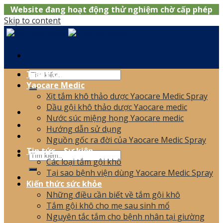
Website đang hoạt động thử nghiệm chờ cấp phép
Skip to content
Trang chủ
Yaocare Medic
Xịt tắm khô thảo dược Yaocare Medic Spray
0866.120.006
Dầu gội khô thảo dược Yaocare medic
Nước súc miệng họng Yaocare medic
Hướng dẫn sử dụng
Nguồn gốc ra đời của Yaocare Medic Spray
Tin tức – Sự kiện
Các loại tắm gội khô
Tại sao bệnh viện dùng Yaocare Medic Spray
Kiến thức sức khỏe
Những điều cần biết về tắm gội khô
Tắm gội khô cho mẹ sau sinh mổ
Nguyên tắc tắm cho bệnh nhân tại giường