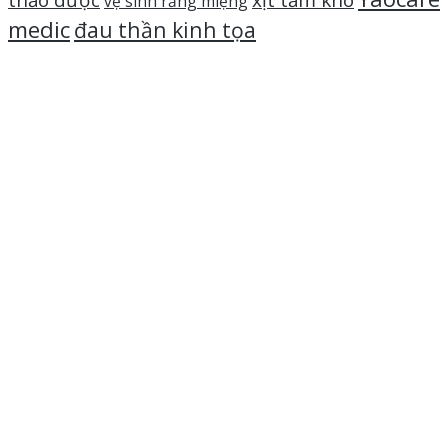
thảo dược
xịt tắm khô
vệ sinh răng miệng
medic
đau thần kinh tọa