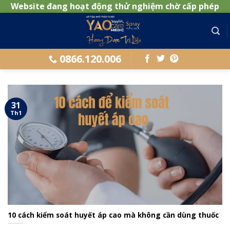
Website đang hoạt động thử nghiệm chờ cấp phép
Skip
to
content
0866.120.006
31
Th1
10 cách kiểm soát huyết áp cao mà không cần dùng thuốc