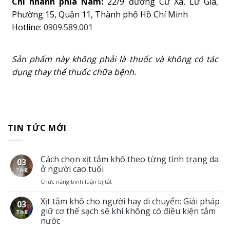
Chi nhánh phía Nam:
22/9 đường Cư Xá, Lữ Gia,
Phường 15, Quận 11, Thành phố Hồ Chí Minh
Hotline:
0909.589.001
Sản phẩm này không phải là thuốc và không có tác
dụng thay thế thuốc chữa bệnh.
TIN TỨC MỚI
Cách chọn xịt tắm khô theo từng tình trạng da
03
ở người cao tuổi
Th8
Chức năng bình luận bị tắt
ở
Cách
chọn
Xịt tắm khô cho người hay di chuyển: Giải pháp
03
xịt
giữ cơ thể sạch sẽ khi không có điều kiện tắm
Th8
tắm
nước
khô