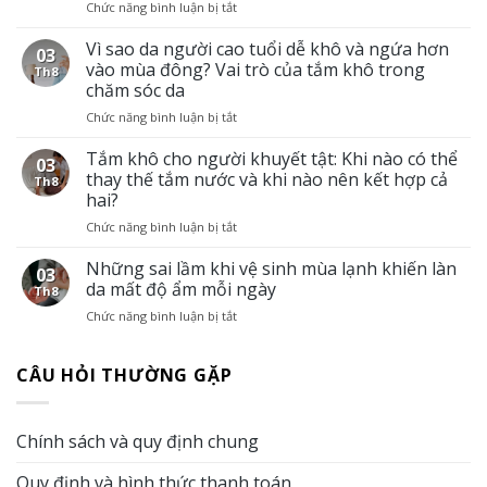
Chức năng bình luận bị tắt
ở
theo
Xịt
từng
tắm
Vì sao da người cao tuổi dễ khô và ngứa hơn
tình
03
khô
trạng
vào mùa đông? Vai trò của tắm khô trong
Th8
cho
da
chăm sóc da
người
ở
Chức năng bình luận bị tắt
ở
hay
người
Vì
di
cao
sao
Tắm khô cho người khuyết tật: Khi nào có thể
chuyển:
tuổi
03
da
Giải
thay thế tắm nước và khi nào nên kết hợp cả
Th8
người
pháp
hai?
cao
giữ
Chức năng bình luận bị tắt
ở
tuổi
cơ
Tắm
dễ
thể
khô
Những sai lầm khi vệ sinh mùa lạnh khiến làn
khô
sạch
03
cho
và
sẽ
da mất độ ẩm mỗi ngày
Th8
người
ngứa
khi
Chức năng bình luận bị tắt
ở
khuyết
hơn
không
Những
tật:
vào
có
sai
Khi
mùa
điều
CÂU HỎI THƯỜNG GẶP
lầm
nào
đông?
kiện
khi
có
Vai
tắm
vệ
thể
trò
nước
sinh
thay
của
Chính sách và quy định chung
mùa
thế
tắm
lạnh
tắm
khô
Quy định và hình thức thanh toán
khiến
nước
trong