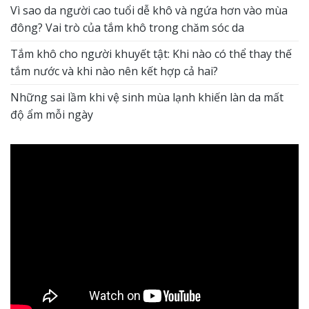
Vì sao da người cao tuổi dễ khô và ngứa hơn vào mùa
đông? Vai trò của tắm khô trong chăm sóc da
Tắm khô cho người khuyết tật: Khi nào có thể thay thế
tắm nước và khi nào nên kết hợp cả hai?
Những sai lầm khi vệ sinh mùa lạnh khiến làn da mất
độ ẩm mỗi ngày