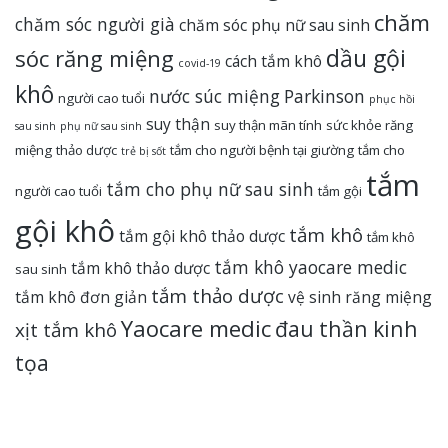
chăm
chăm sóc người già
chăm sóc phụ nữ sau sinh
dầu gội
sóc răng miệng
cách tắm khô
covid-19
khô
nước súc miệng
Parkinson
người cao tuổi
phục hồi
suy thận
suy thận mãn tính
sức khỏe răng
sau sinh
phụ nữ sau sinh
miệng
thảo dược
tắm cho người bệnh tại giường
tắm cho
trẻ bị sốt
tắm
tắm cho phụ nữ sau sinh
người cao tuổi
tắm gội
gội khô
tắm khô
tắm gội khô thảo dược
tắm khô
tắm khô yaocare medic
tắm khô thảo dược
sau sinh
tắm thảo dược
tắm khô đơn giản
vệ sinh răng miệng
Yaocare medic
đau thần kinh
xịt tắm khô
tọa