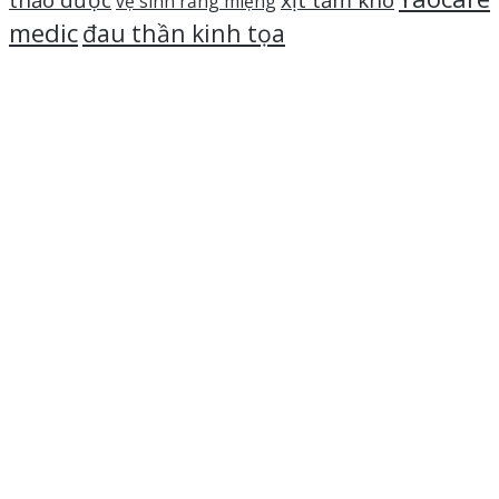
thảo dược
xịt tắm khô
vệ sinh răng miệng
medic
đau thần kinh tọa