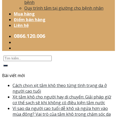
bệnh
Quy trình tắm tại giường cho bệnh nhân
Mua hàng
Điểm bán hàng
Liên hệ
0866.120.006
Bài viết mới
Cách chọn xịt tắm khô theo từng tình trạng da ở
người cao tuổi
Xịt tắm khô cho người hay di chuyển: Giải pháp giữ
cơ thể sạch sẽ khi không có điều kiện tắm nước
Vì sao da người cao tuổi dễ khô và ngứa hơn vào
mùa đông? Vai trò của tắm khô trong chăm sóc da