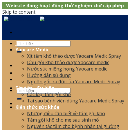
Website đang hoạt động thử nghiệm chờ cấp phép
Skip to content
Trang chủ
Yaocare Medic
Xịt tắm khô thảo dược Yaocare Medic Spray
0866.120.006
Dầu gội khô thảo dược Yaocare medic
Nước súc miệng họng Yaocare medic
Hướng dẫn sử dụng
Nguồn gốc ra đời của Yaocare Medic Spray
Tin tức – Sự kiện
Các loại tắm gội khô
Tại sao bệnh viện dùng Yaocare Medic Spray
Kiến thức sức khỏe
Những điều cần biết về tắm gội khô
Tắm gội khô cho mẹ sau sinh mổ
Nguyên tắc tắm cho bệnh nhân tại giường