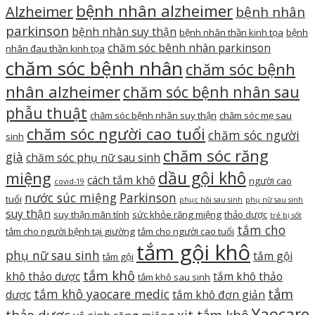
bệnh nhân alzheimer
Alzheimer
bệnh nhân
parkinson
bệnh nhân suy thận
bệnh nhân thần kinh tọa
bệnh
chăm sóc bênh nhân parkinson
nhân đau thần kinh tọa
chăm sóc bệnh nhân
chăm sóc bệnh
nhân alzheimer
chăm sóc bệnh nhân sau
phẫu thuật
chăm sóc bệnh nhân suy thận
chăm sóc mẹ sau
chăm sóc người cao tuổi
chăm sóc người
sinh
chăm sóc răng
già
chăm sóc phụ nữ sau sinh
dầu gội khô
miệng
cách tắm khô
người cao
covid-19
nước súc miệng
Parkinson
tuổi
phục hồi sau sinh
phụ nữ sau sinh
suy thận
suy thận mãn tính
sức khỏe răng miệng
thảo dược
trẻ bị sốt
tắm cho
tắm cho người bệnh tại giường
tắm cho người cao tuổi
tắm gội khô
phụ nữ sau sinh
tắm gội
tắm gội
tắm khô
khô thảo dược
tắm khô thảo
tắm khô sau sinh
tắm
tắm khô yaocare medic
dược
tắm khô đơn giản
Yaocare