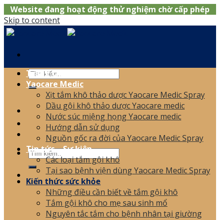
Website đang hoạt động thử nghiệm chờ cấp phép
Skip to content
Trang chủ
Yaocare Medic
Xịt tắm khô thảo dược Yaocare Medic Spray
0866.120.006
Dầu gội khô thảo dược Yaocare medic
Nước súc miệng họng Yaocare medic
Hướng dẫn sử dụng
Nguồn gốc ra đời của Yaocare Medic Spray
Tin tức – Sự kiện
Các loại tắm gội khô
Tại sao bệnh viện dùng Yaocare Medic Spray
Kiến thức sức khỏe
Những điều cần biết về tắm gội khô
Tắm gội khô cho mẹ sau sinh mổ
Nguyên tắc tắm cho bệnh nhân tại giường