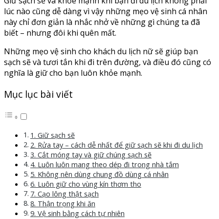
Giữ sạch sẽ và khỏe mạnh khi bạn đi du lịch không phải
lúc nào cũng dễ dàng vì vậy những mẹo vệ sinh cá nhân
này chỉ đơn giản là nhắc nhở về những gì chúng ta đã
biết – nhưng đôi khi quên mất.
Những mẹo vệ sinh cho khách du lịch nữ sẽ giúp bạn
sạch sẽ và tươi tắn khi đi trên đường, và điều đó cũng có
nghĩa là giữ cho bạn luôn khỏe mạnh.
Mục lục bài viết
1. Giữ sạch sẽ
2. Rửa tay – cách dễ nhất để giữ sạch sẽ khi đi du lịch
3. Cắt móng tay và giữ chúng sạch sẽ
4. Luôn luôn mang theo dép đi trong nhà tắm
5. Không nên dùng chung đồ dùng cá nhân
6. Luôn giữ cho vùng kín thơm tho
7. Cạo lông thật sạch
8. Thận trọng khi ăn
9. Vệ sinh bằng cách tự nhiên