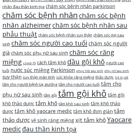
chăm sóc bênh nhân parkinson
nhân đau thần kinh tọa
chăm sóc bệnh nhân
chăm sóc bệnh
nhân alzheimer
chăm sóc bệnh nhân sau
phẫu thuật
chăm sóc bệnh nhân suy thận
chăm sóc mẹ sau
chăm sóc người cao tuổi
chăm sóc người
sinh
chăm sóc răng
già
chăm sóc phụ nữ sau sinh
dầu gội khô
miệng
cách tắm khô
người cao
covid-19
nước súc miệng
Parkinson
tuổi
phục hồi sau sinh
phụ nữ sau sinh
suy thận
suy thận mãn tính
sức khỏe răng miệng
thảo dược
trẻ bị sốt
tắm cho
tắm cho người bệnh tại giường
tắm cho người cao tuổi
tắm gội khô
phụ nữ sau sinh
tắm gội
tắm gội
tắm khô
khô thảo dược
tắm khô thảo
tắm khô sau sinh
tắm
tắm khô yaocare medic
dược
tắm khô đơn giản
Yaocare
thảo dược
xịt tắm khô
vệ sinh răng miệng
medic
đau thần kinh tọa