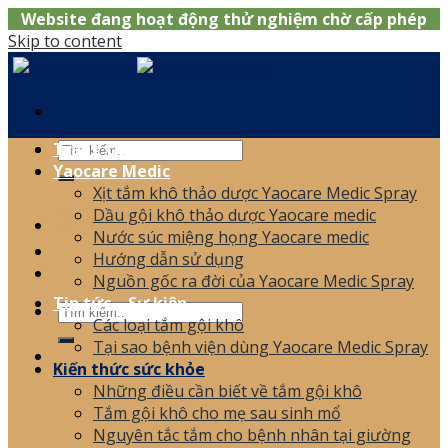
Website đang hoạt động thử nghiệm chờ cấp phép
Skip to content
Trang chủ
Yaocare Medic
Xịt tắm khô thảo dược Yaocare Medic Spray
0866.120.006
Dầu gội khô thảo dược Yaocare medic
Nước súc miệng họng Yaocare medic
Hướng dẫn sử dụng
Nguồn gốc ra đời của Yaocare Medic Spray
Tin tức – Sự kiện
Các loại tắm gội khô
Tại sao bệnh viện dùng Yaocare Medic Spray
Kiến thức sức khỏe
Những điều cần biết về tắm gội khô
Tắm gội khô cho mẹ sau sinh mổ
Nguyên tắc tắm cho bệnh nhân tại giường