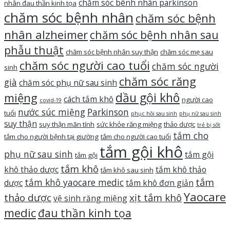
chăm sóc bênh nhân parkinson
nhân đau thần kinh tọa
chăm sóc bệnh nhân
chăm sóc bệnh
nhân alzheimer
chăm sóc bệnh nhân sau
phẫu thuật
chăm sóc bệnh nhân suy thận
chăm sóc mẹ sau
chăm sóc người cao tuổi
chăm sóc người
sinh
chăm sóc răng
già
chăm sóc phụ nữ sau sinh
dầu gội khô
miệng
cách tắm khô
người cao
covid-19
nước súc miệng
Parkinson
tuổi
phục hồi sau sinh
phụ nữ sau sinh
suy thận
suy thận mãn tính
sức khỏe răng miệng
thảo dược
trẻ bị sốt
tắm cho
tắm cho người bệnh tại giường
tắm cho người cao tuổi
tắm gội khô
phụ nữ sau sinh
tắm gội
tắm gội
tắm khô
khô thảo dược
tắm khô thảo
tắm khô sau sinh
tắm
tắm khô yaocare medic
dược
tắm khô đơn giản
Yaocare
thảo dược
xịt tắm khô
vệ sinh răng miệng
medic
đau thần kinh tọa