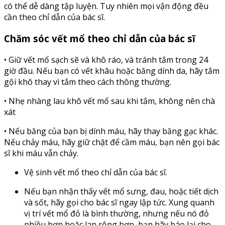
có thể dễ dàng tập luyện. Tuy nhiên mọi vận động đều
cần theo chỉ dẫn của bác sĩ.
Chăm sóc vết mổ theo chỉ dẫn của bác sĩ
• Giữ vết mổ sạch sẽ và khô ráo, và tránh tắm trong 24
giờ đầu. Nếu bạn có vết khâu hoặc băng dính da, hãy tắm
gội khô thay vì tắm theo cách thông thường.
• Nhẹ nhàng lau khô vết mổ sau khi tắm, không nên chà
xát
• Nếu băng của bạn bị dính máu, hãy thay băng gạc khác.
Nếu chảy máu, hãy giữ chặt để cầm máu, bạn nên gọi bác
sĩ khi máu vẫn chảy.
Vệ sinh vết mổ theo chỉ dẫn của bác sĩ.
Nếu bạn nhận thấy vết mổ sưng, đau, hoặc tiết dịch
và sốt, hãy gọi cho bác sĩ ngay lập tức. Xung quanh
vị trí vết mổ đỏ là bình thường, nhưng nếu nó đỏ
nhiều hơn hoặc lan rộng hơn, bạn hãy báo lại cho