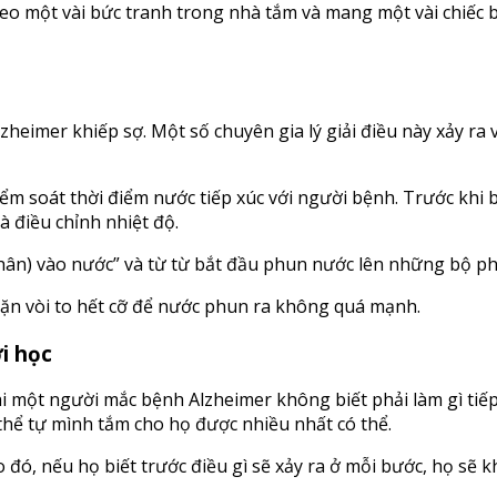
treo một vài bức tranh trong nhà tắm và mang một vài chiế
zheimer khiếp sợ. Một số chuyên gia lý giải điều này xảy r
iểm soát thời điểm nước tiếp xúc với người bệnh. Trước khi 
à điều chỉnh nhiệt độ.
hân) vào nước” và từ từ bắt đầu phun nước lên những bộ phận
ặn vòi to hết cỡ để nước phun ra không quá mạnh.
i học
i một người mắc bệnh Alzheimer không biết phải làm gì tiếp
thể tự mình tắm cho họ được nhiều nhất có thể.
 đó, nếu họ biết trước điều gì sẽ xảy ra ở mỗi bước, họ sẽ k