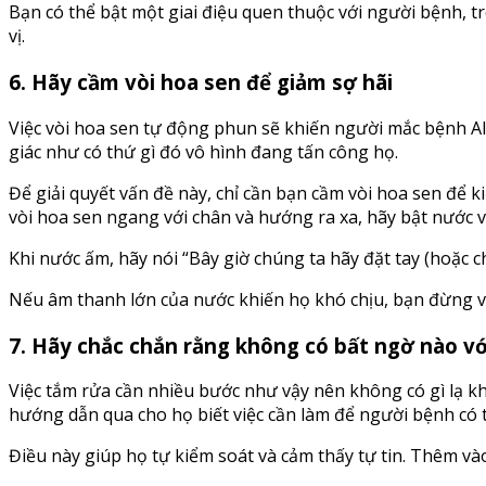
Bạn có thể bật một giai điệu quen thuộc với người bệnh, 
vị.
6. Hãy cầm vòi hoa sen để giảm sợ hãi
Việc vòi hoa sen tự động phun sẽ khiến người mắc bệnh Al
giác như có thứ gì đó vô hình đang tấn công họ.
Để giải quyết vấn đề này, chỉ cần bạn cầm vòi hoa sen để k
vòi hoa sen ngang với chân và hướng ra xa, hãy bật nước v
Khi nước ấm, hãy nói “Bây giờ chúng ta hãy đặt tay (hoặc c
Nếu âm thanh lớn của nước khiến họ khó chịu, bạn đừng v
7. Hãy chắc chắn rằng không có bất ngờ nào vớ
Việc tắm rửa cần nhiều bước như vậy nên không có gì lạ kh
hướng dẫn qua cho họ biết việc cần làm để người bệnh có 
Điều này giúp họ tự kiểm soát và cảm thấy tự tin. Thêm vào