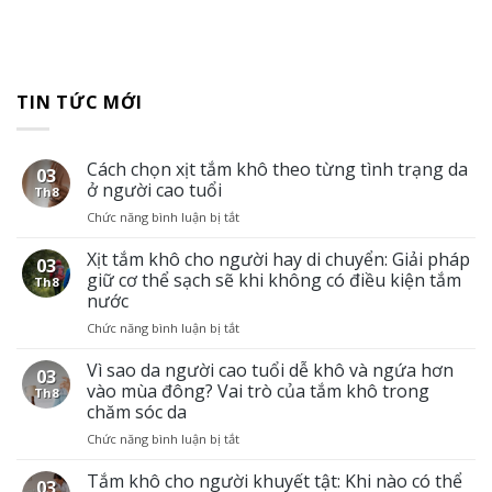
TIN TỨC MỚI
Cách chọn xịt tắm khô theo từng tình trạng da
03
ở người cao tuổi
Th8
Chức năng bình luận bị tắt
ở
Cách
chọn
Xịt tắm khô cho người hay di chuyển: Giải pháp
03
xịt
giữ cơ thể sạch sẽ khi không có điều kiện tắm
Th8
tắm
nước
khô
Chức năng bình luận bị tắt
ở
theo
Xịt
từng
tắm
Vì sao da người cao tuổi dễ khô và ngứa hơn
tình
03
khô
trạng
vào mùa đông? Vai trò của tắm khô trong
Th8
cho
da
chăm sóc da
người
ở
Chức năng bình luận bị tắt
ở
hay
người
Vì
di
cao
sao
Tắm khô cho người khuyết tật: Khi nào có thể
chuyển:
tuổi
03