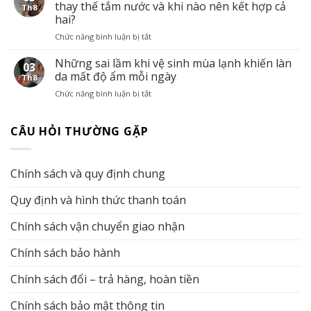
da
Giải
thay thế tắm nước và khi nào nên kết hợp cả
Th8
người
pháp
hai?
cao
giữ
Chức năng bình luận bị tắt
ở
tuổi
cơ
Tắm
dễ
thể
khô
Những sai lầm khi vệ sinh mùa lạnh khiến làn
khô
sạch
03
cho
và
sẽ
da mất độ ẩm mỗi ngày
Th8
người
ngứa
khi
Chức năng bình luận bị tắt
ở
khuyết
hơn
không
Những
tật:
vào
có
sai
Khi
mùa
điều
CÂU HỎI THƯỜNG GẶP
lầm
nào
đông?
kiện
khi
có
Vai
tắm
vệ
thể
trò
nước
sinh
thay
của
Chính sách và quy định chung
mùa
thế
tắm
lạnh
tắm
khô
Quy định và hình thức thanh toán
khiến
nước
trong
làn
và
chăm
da
Chính sách vận chuyển giao nhận
khi
sóc
mất
nào
da
độ
nên
Chính sách bảo hành
ẩm
kết
mỗi
hợp
Chính sách đổi – trả hàng, hoàn tiền
ngày
cả
hai?
Chính sách bảo mật thông tin