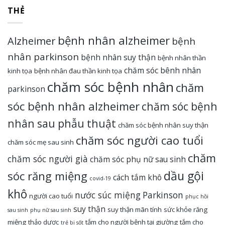
THẺ
bệnh nhân alzheimer
Alzheimer
bệnh
nhân parkinson
bệnh nhân suy thận
bệnh nhân thần
chăm sóc bênh nhân
kinh tọa
bệnh nhân đau thần kinh tọa
chăm sóc bệnh nhân
chăm
parkinson
sóc bệnh nhân alzheimer
chăm sóc bệnh
nhân sau phẫu thuật
chăm sóc bệnh nhân suy thận
chăm sóc người cao tuổi
chăm sóc mẹ sau sinh
chăm
chăm sóc người già
chăm sóc phụ nữ sau sinh
dầu gội
sóc răng miệng
cách tắm khô
covid-19
khô
nước súc miệng
Parkinson
người cao tuổi
phục hồi
suy thận
suy thận mãn tính
sức khỏe răng
sau sinh
phụ nữ sau sinh
miệng
thảo dược
tắm cho người bệnh tại giường
tắm cho
trẻ bị sốt