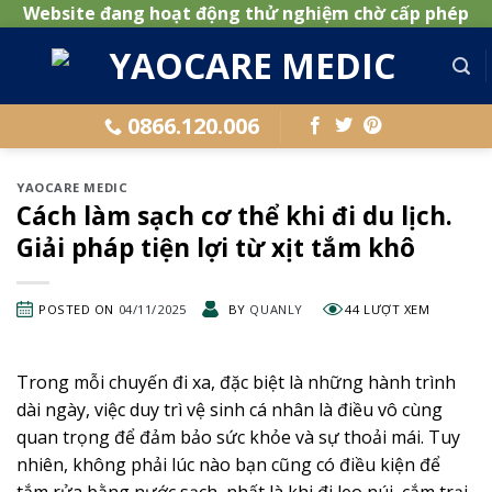
Website đang hoạt động thử nghiệm chờ cấp phép
Skip
to
content
0866.120.006
YAOCARE MEDIC
Cách làm sạch cơ thể khi đi du lịch.
Giải pháp tiện lợi từ xịt tắm khô
POSTED ON
04/11/2025
BY
QUANLY
44 LƯỢT XEM
Trong mỗi chuyến đi xa, đặc biệt là những hành trình
dài ngày, việc duy trì vệ sinh cá nhân là điều vô cùng
quan trọng để đảm bảo sức khỏe và sự thoải mái. Tuy
nhiên, không phải lúc nào bạn cũng có điều kiện để
tắm rửa bằng nước sạch, nhất là khi đi leo núi, cắm trại,