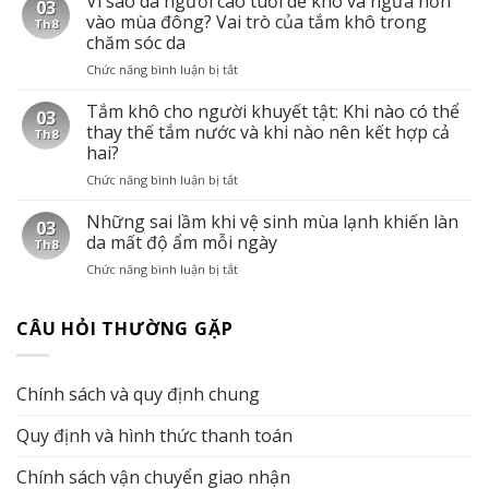
Vì sao da người cao tuổi dễ khô và ngứa hơn
03
khô
trạng
vào mùa đông? Vai trò của tắm khô trong
Th8
cho
da
chăm sóc da
người
ở
Chức năng bình luận bị tắt
ở
hay
người
Vì
di
cao
sao
Tắm khô cho người khuyết tật: Khi nào có thể
chuyển:
tuổi
03
da
Giải
thay thế tắm nước và khi nào nên kết hợp cả
Th8
người
pháp
hai?
cao
giữ
Chức năng bình luận bị tắt
ở
tuổi
cơ
Tắm
dễ
thể
khô
Những sai lầm khi vệ sinh mùa lạnh khiến làn
khô
sạch
03
cho
và
sẽ
da mất độ ẩm mỗi ngày
Th8
người
ngứa
khi
Chức năng bình luận bị tắt
ở
khuyết
hơn
không
Những
tật:
vào
có
sai
Khi
mùa
điều
CÂU HỎI THƯỜNG GẶP
lầm
nào
đông?
kiện
khi
có
Vai
tắm
vệ
thể
trò
nước
sinh
thay
của
Chính sách và quy định chung
mùa
thế
tắm
lạnh
tắm
khô
Quy định và hình thức thanh toán
khiến
nước
trong
làn
và
chăm
da
Chính sách vận chuyển giao nhận
khi
sóc