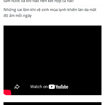
tắm nước và khi nào nên kết hợp cả hai?
Những sai lầm khi vệ sinh mùa lạnh khiến làn da mất
độ ẩm mỗi ngày
5/5 - (5 bình chọn)