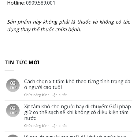
Hotline:
0909.589.001
Sản phẩm này không phải là thuốc và không có tác
dụng thay thế thuốc chữa bệnh.
TIN TỨC MỚI
Cách chọn xịt tắm khô theo từng tình trạng da
03
ở người cao tuổi
Th8
Chức năng bình luận bị tắt
ở
Cách
chọn
Xịt tắm khô cho người hay di chuyển: Giải pháp
03
xịt
giữ cơ thể sạch sẽ khi không có điều kiện tắm
Th8
tắm
nước
khô
Chức năng bình luận bị tắt
ở
theo
Xịt
từng
tắm
tình