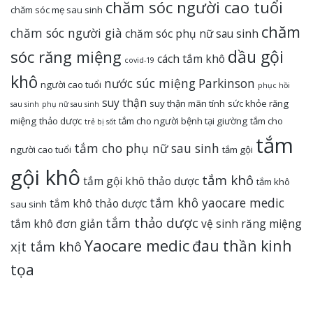
chăm sóc người cao tuổi
chăm sóc mẹ sau sinh
chăm
chăm sóc người già
chăm sóc phụ nữ sau sinh
dầu gội
sóc răng miệng
cách tắm khô
covid-19
khô
nước súc miệng
Parkinson
người cao tuổi
phục hồi
suy thận
suy thận mãn tính
sức khỏe răng
sau sinh
phụ nữ sau sinh
miệng
thảo dược
tắm cho người bệnh tại giường
tắm cho
trẻ bị sốt
tắm
tắm cho phụ nữ sau sinh
người cao tuổi
tắm gội
gội khô
tắm khô
tắm gội khô thảo dược
tắm khô
tắm khô yaocare medic
tắm khô thảo dược
sau sinh
tắm thảo dược
tắm khô đơn giản
vệ sinh răng miệng
Yaocare medic
đau thần kinh
xịt tắm khô
tọa