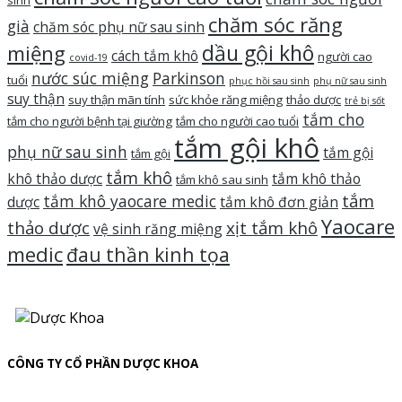
chăm sóc răng
già
chăm sóc phụ nữ sau sinh
dầu gội khô
miệng
cách tắm khô
người cao
covid-19
nước súc miệng
Parkinson
tuổi
phục hồi sau sinh
phụ nữ sau sinh
suy thận
suy thận mãn tính
sức khỏe răng miệng
thảo dược
trẻ bị sốt
tắm cho
tắm cho người bệnh tại giường
tắm cho người cao tuổi
tắm gội khô
phụ nữ sau sinh
tắm gội
tắm gội
tắm khô
khô thảo dược
tắm khô thảo
tắm khô sau sinh
tắm
tắm khô yaocare medic
dược
tắm khô đơn giản
Yaocare
thảo dược
xịt tắm khô
vệ sinh răng miệng
medic
đau thần kinh tọa
CÔNG TY CỔ PHẦN DƯỢC KHOA