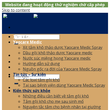
Website đang hoạt động thử nghiệm chờ cấp phép
Skip to content
Trang chủ
Yaocare Medic
Xịt tắm khô thảo dược Yaocare Medic Spray
0866.120.006
Dầu gội khô thảo dược Yaocare medic
Nước súc miệng họng Yaocare medic
Hướng dẫn sử dụng
Nguồn gốc ra đời của Yaocare Medic Spray
Tin tức – Sự kiện
Các loại tắm gội khô
Tại sao bệnh viện dùng Yaocare Medic Spray
Kiến thức sức khỏe
Những điều cần biết về tắm gội khô
Tắm gội khô cho mẹ sau sinh mổ
Nguyên tắc tắm cho bệnh nhân tại giường