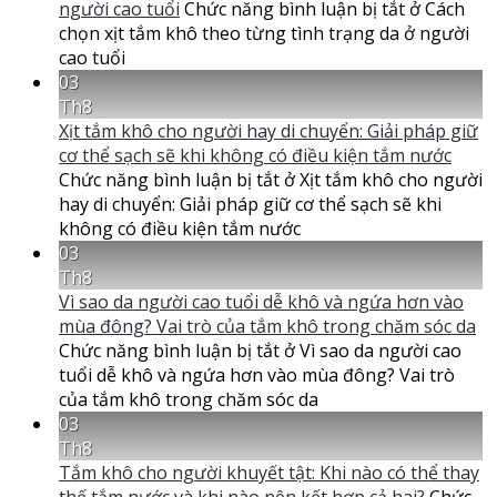
người cao tuổi
Chức năng bình luận bị tắt
ở Cách
chọn xịt tắm khô theo từng tình trạng da ở người
cao tuổi
03
Th8
Xịt tắm khô cho người hay di chuyển: Giải pháp giữ
cơ thể sạch sẽ khi không có điều kiện tắm nước
Chức năng bình luận bị tắt
ở Xịt tắm khô cho người
hay di chuyển: Giải pháp giữ cơ thể sạch sẽ khi
không có điều kiện tắm nước
03
Th8
Vì sao da người cao tuổi dễ khô và ngứa hơn vào
mùa đông? Vai trò của tắm khô trong chăm sóc da
Chức năng bình luận bị tắt
ở Vì sao da người cao
tuổi dễ khô và ngứa hơn vào mùa đông? Vai trò
của tắm khô trong chăm sóc da
03
Th8
Tắm khô cho người khuyết tật: Khi nào có thể thay
thế tắm nước và khi nào nên kết hợp cả hai?
Chức