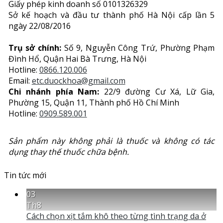
Giấy phép kinh doanh số 0101326329
Sở kế hoạch và đầu tư thành phố Hà Nội cấp lần 5
ngày 22/08/2016
Trụ sở chính:
Số 9, Nguyễn Công Trứ, Phường Phạm
Đình Hổ, Quận Hai Bà Trưng, Hà Nội
Hotline:
0866.120.006
Email:
etc.duockhoa@gmail.com
Chi nhánh phía Nam:
22/9 đường Cư Xá, Lữ Gia,
Phường 15, Quận 11, Thành phố Hồ Chí Minh
Hotline:
0909.589.001
Sản phẩm này không phải là thuốc và không có tác
dụng thay thế thuốc chữa bệnh.
Tin tức mới
03
Th8
Cách chọn xịt tắm khô theo từng tình trạng da ở