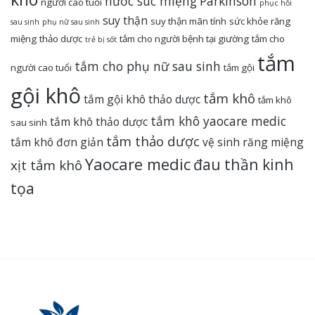
nước súc miệng
Parkinson
người cao tuổi
phục hồi
suy thận
suy thận mãn tính
sức khỏe răng
sau sinh
phụ nữ sau sinh
miệng
thảo dược
tắm cho người bệnh tại giường
tắm cho
trẻ bị sốt
tắm
tắm cho phụ nữ sau sinh
người cao tuổi
tắm gội
gội khô
tắm khô
tắm gội khô thảo dược
tắm khô
tắm khô yaocare medic
tắm khô thảo dược
sau sinh
tắm thảo dược
tắm khô đơn giản
vệ sinh răng miệng
Yaocare medic
đau thần kinh
xịt tắm khô
tọa