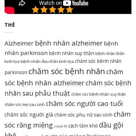
5/5 - (2 bình chọn)
THẺ
bệnh nhân alzheimer
Alzheimer
bệnh
nhân parkinson
bệnh nhân suy thận
bệnh nhân thần
chăm sóc bênh nhân
kinh tọa
bệnh nhân đau thần kinh tọa
chăm sóc bệnh nhân
chăm
parkinson
sóc bệnh nhân alzheimer
chăm sóc bệnh
nhân sau phẫu thuật
chăm sóc bệnh nhân suy thận
chăm sóc người cao tuổi
chăm sóc mẹ sau sinh
chăm
chăm sóc người già
chăm sóc phụ nữ sau sinh
dầu gội
sóc răng miệng
cách tắm khô
covid-19
khô