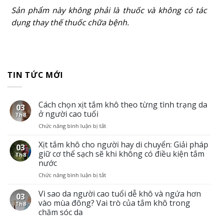
Sản phẩm này không phải là thuốc và không có tác
dụng thay thế thuốc chữa bệnh.
TIN TỨC MỚI
Cách chọn xịt tắm khô theo từng tình trạng da
03
ở người cao tuổi
Th8
Chức năng bình luận bị tắt
ở
Cách
chọn
Xịt tắm khô cho người hay di chuyển: Giải pháp
03
xịt
giữ cơ thể sạch sẽ khi không có điều kiện tắm
Th8
tắm
nước
khô
Chức năng bình luận bị tắt
ở
theo
Xịt
từng
tắm
Vì sao da người cao tuổi dễ khô và ngứa hơn
tình
03
khô
trạng
vào mùa đông? Vai trò của tắm khô trong
Th8
cho
da
chăm sóc da
người
ở