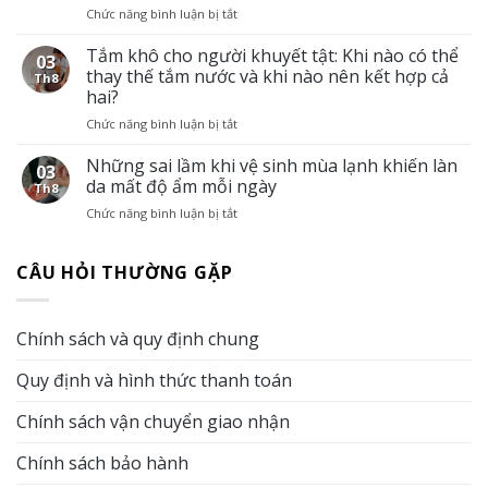
Chức năng bình luận bị tắt
ở
hay
người
Vì
di
cao
sao
Tắm khô cho người khuyết tật: Khi nào có thể
chuyển:
tuổi
03
da
Giải
thay thế tắm nước và khi nào nên kết hợp cả
Th8
người
pháp
hai?
cao
giữ
Chức năng bình luận bị tắt
ở
tuổi
cơ
Tắm
dễ
thể
khô
Những sai lầm khi vệ sinh mùa lạnh khiến làn
khô
sạch
03
cho
và
sẽ
da mất độ ẩm mỗi ngày
Th8
người
ngứa
khi
Chức năng bình luận bị tắt
ở
khuyết
hơn
không
Những
tật:
vào
có
sai
Khi
mùa
điều
CÂU HỎI THƯỜNG GẶP
lầm
nào
đông?
kiện
khi
có
Vai
tắm
vệ
thể
trò
nước
sinh
thay
của
Chính sách và quy định chung
mùa
thế
tắm
lạnh
tắm
khô
Quy định và hình thức thanh toán
khiến
nước
trong
làn
và
chăm
da
Chính sách vận chuyển giao nhận
khi
sóc
mất
nào
da
độ
nên
Chính sách bảo hành
ẩm
kết