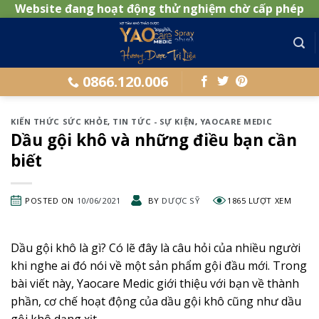
Website đang hoạt động thử nghiệm chờ cấp phép
Skip
to
content
0866.120.006
KIẾN THỨC SỨC KHỎE
,
TIN TỨC - SỰ KIỆN
,
YAOCARE MEDIC
Dầu gội khô và những điều bạn cần
biết
POSTED ON
10/06/2021
BY
DƯỢC SỸ
1865 LƯỢT XEM
Dầu gội khô là gì? Có lẽ đây là câu hỏi của nhiều người
khi nghe ai đó nói về một sản phẩm gội đầu mới. Trong
bài viết này, Yaocare Medic giới thiệu với bạn về thành
phần, cơ chế hoạt động của dầu gội khô cũng như dầu
gội khô dạng xịt.