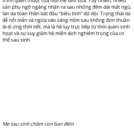
trình quen thuộc của mọi mẹ bỉm sữa. Tuy nhiên, nhiều
sản phụ ngỡ ngàng nhận ra sau những đêm dài mất ngủ,
làn da toàn thân bắt đầu “biểu tình” dữ dội. Trạng thái da
dễ nổi mẩn và ngứa vào sáng hôm sau không đơn thuần
là dị ứng thời tiết, mà là hệ lụy trực tiếp từ thói quen sinh
hoạt và sự suy giảm hệ miễn dịch nghiêm trọng của cơ
thể sau sinh.
Mẹ sau sinh chăm con ban đêm