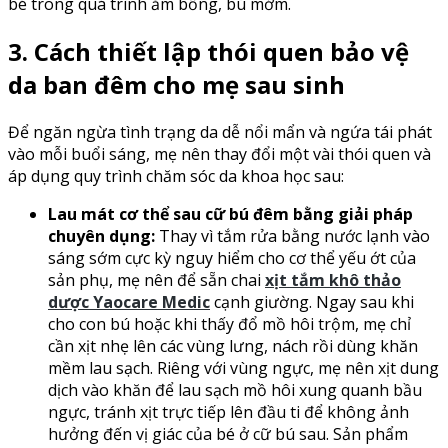
bé trong quá trình ẵm bồng, bú mớm.
3. Cách thiết lập thói quen bảo vệ
da ban đêm cho mẹ sau sinh
Để ngăn ngừa tình trạng da dễ nổi mẩn và ngứa tái phát
vào mỗi buổi sáng, mẹ nên thay đổi một vài thói quen và
áp dụng quy trình chăm sóc da khoa học sau:
Lau mát cơ thể sau cữ bú đêm bằng giải pháp
chuyên dụng:
Thay vì tắm rửa bằng nước lạnh vào
sáng sớm cực kỳ nguy hiểm cho cơ thể yếu ớt của
sản phụ, mẹ nên để sẵn chai
xịt tắm khô thảo
dược Yaocare Medic
cạnh giường. Ngay sau khi
cho con bú hoặc khi thấy đổ mồ hôi trộm, mẹ chỉ
cần xịt nhẹ lên các vùng lưng, nách rồi dùng khăn
mềm lau sạch. Riêng với vùng ngực, mẹ nên xịt dung
dịch vào khăn để lau sạch mồ hôi xung quanh bầu
ngực, tránh xịt trực tiếp lên đầu ti để không ảnh
hưởng đến vị giác của bé ở cữ bú sau. Sản phẩm