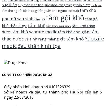
phục hồi sau sinh
phụ nữ sau sinh
suy thận
suy thận mãn tính
sức khỏe răng miệng
thảo dược
trẻ bị sốt
tắm cho
tắm cho người bệnh tại giường
tắm cho người cao tuổi
tắm gội khô
phụ nữ sau sinh
tắm gội
tắm gội
tắm khô
khô thảo dược
tắm khô thảo
tắm khô sau sinh
tắm
tắm khô yaocare medic
dược
tắm khô đơn giản
Yaocare
thảo dược
xịt tắm khô
vệ sinh răng miệng
medic
đau thần kinh tọa
CÔNG TY CỔ PHẦN DƯỢC KHOA
Giấy phép kinh doanh số 0101326329
Sở kế hoạch và đầu tư thành phố Hà Nội cấp lần 5
ngày 22/08/2016