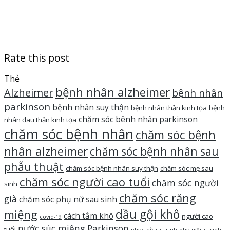
Rate this post
Thẻ
bệnh nhân alzheimer
Alzheimer
bệnh nhân
parkinson
bệnh nhân suy thận
bệnh nhân thần kinh tọa
bệnh
chăm sóc bênh nhân parkinson
nhân đau thần kinh tọa
chăm sóc bệnh nhân
chăm sóc bệnh
nhân alzheimer
chăm sóc bệnh nhân sau
phẫu thuật
chăm sóc bệnh nhân suy thận
chăm sóc mẹ sau
chăm sóc người cao tuổi
chăm sóc người
sinh
chăm sóc răng
già
chăm sóc phụ nữ sau sinh
dầu gội khô
miệng
cách tắm khô
người cao
covid-19
nước súc miệng
Parkinson
tuổi