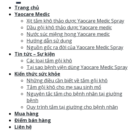
Trang chủ
Yaocare Medic
Xịt tắm khô thảo dược Yaocare Medic Spray
Dầu gội khô thảo dược Yaocare medic
Nước súc miệng họng Yaocare medic
Hướng dẫn sử dụng
Nguồn gốc ra đời của Yaocare Medic Spray
Tin tức – Sự kiện
Các loại tắm gội khô
Tại sao bệnh viện dùng Yaocare Medic Spray
Kiến thức sức khỏe
Những điều cần biết về tắm gội khô
Tắm gội khô cho mẹ sau sinh mổ
Nguyên tắc tắm cho bệnh nhân tại giường
bệnh
Quy trình tắm tại giường cho bệnh nhân
Mua hàng
Điểm bán hàng
Liên hệ