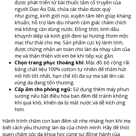
được phát triển từ bài thuốc tắm cổ truyền của
người Dao Áo Dài, chứa các thảo dược quý
như gừng, kinh giới núi, xuyên tâm liên giúp kháng
khuẩn, hỗ trợ làm dịu nhanh cảm giác châm chích
mà không cần dùng nước. Đồng thời, tinh dầu
khuynh diệp và kinh giới đem lại hương thơm mộc
mạc thư thái cho mẹ. Sản phẩm cực kỳ lành tính,
được chứng nhận an toàn cho làn da nhạy cảm của
mẹ và thân thiện với em bé khi tiếp xúc gần.
Chọn trang phục thoáng khí:
Mặc đồ bộ rộng rãi
bằng chất liệu 100% cotton tự nhiên để thấm hút
mồ hôi tốt nhất, hạn chế tối đa sự ma sát lên các
vùng da đang tổn thương.
Cấp ẩm cho phòng ngủ:
Sử dụng thêm máy phun
sương nếu bật điều hòa ban đêm để tránh không
khí quá khô, khiến da bị mất nước và dễ kích ứng
hơn.
Hành trình chăm con ban đêm sẽ nhẹ nhàng hơn khi mẹ
biết cách yêu thương làn da của chính mình. Hãy để thói
quen chăm sóc da khoa học cùng sự đồng hành của