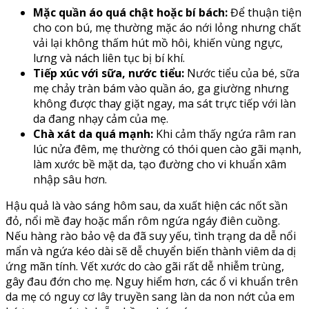
Mặc quần áo quá chật hoặc bí bách:
Để thuận tiện
cho con bú, mẹ thường mặc áo nới lỏng nhưng chất
vải lại không thấm hút mồ hôi, khiến vùng ngực,
lưng và nách liên tục bị bí khí.
Tiếp xúc với sữa, nước tiểu:
Nước tiểu của bé, sữa
mẹ chảy tràn bám vào quần áo, ga giường nhưng
không được thay giặt ngay, ma sát trực tiếp với làn
da đang nhạy cảm của mẹ.
Chà xát da quá mạnh:
Khi cảm thấy ngứa râm ran
lúc nửa đêm, mẹ thường có thói quen cào gãi mạnh,
làm xước bề mặt da, tạo đường cho vi khuẩn xâm
nhập sâu hơn.
Hậu quả là vào sáng hôm sau, da xuất hiện các nốt sần
đỏ, nổi mề đay hoặc mẩn rôm ngứa ngáy điên cuồng.
Nếu hàng rào bảo vệ da đã suy yếu, tình trạng da dễ nổi
mẩn và ngứa kéo dài sẽ dễ chuyển biến thành viêm da dị
ứng mãn tính. Vết xước do cào gãi rất dễ nhiễm trùng,
gây đau đớn cho mẹ. Nguy hiểm hơn, các ổ vi khuẩn trên
da mẹ có nguy cơ lây truyền sang làn da non nớt của em