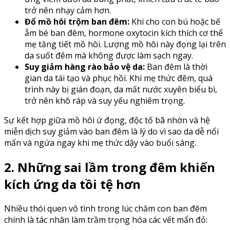
trở nên nhạy cảm hơn.
Đổ mồ hôi trộm ban đêm:
Khi cho con bú hoặc bế
ẵm bé ban đêm, hormone oxytocin kích thích cơ thể
mẹ tăng tiết mồ hôi. Lượng mồ hôi này đọng lại trên
da suốt đêm mà không được làm sạch ngay.
Suy giảm hàng rào bảo vệ da:
Ban đêm là thời
gian da tái tạo và phục hồi. Khi mẹ thức đêm, quá
trình này bị gián đoạn, da mất nước xuyên biểu bì,
trở nên khô ráp và suy yếu nghiêm trọng.
Sự kết hợp giữa mồ hôi ứ đọng, độc tố bã nhờn và hệ
miễn dịch suy giảm vào ban đêm là lý do vì sao da dễ nổi
mẩn và ngứa ngay khi mẹ thức dậy vào buổi sáng.
2. Những sai lầm trong đêm khiến
kích ứng da tồi tệ hơn
Nhiều thói quen vô tình trong lúc chăm con ban đêm
chính là tác nhân làm trầm trọng hóa các vết mẩn đỏ: