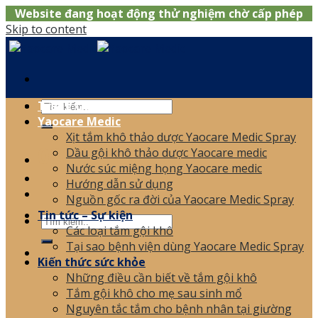
Website đang hoạt động thử nghiệm chờ cấp phép
Skip to content
Trang chủ
Yaocare Medic
Xịt tắm khô thảo dược Yaocare Medic Spray
0866.120.006
Dầu gội khô thảo dược Yaocare medic
Nước súc miệng họng Yaocare medic
Hướng dẫn sử dụng
Nguồn gốc ra đời của Yaocare Medic Spray
Tin tức – Sự kiện
Các loại tắm gội khô
Tại sao bệnh viện dùng Yaocare Medic Spray
Kiến thức sức khỏe
Những điều cần biết về tắm gội khô
Tắm gội khô cho mẹ sau sinh mổ
Nguyên tắc tắm cho bệnh nhân tại giường