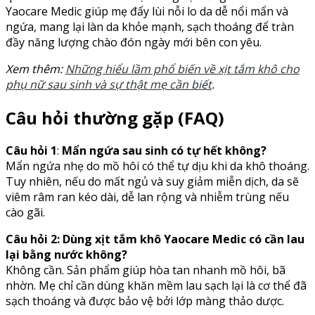
Yaocare Medic giúp mẹ đẩy lùi nỗi lo da dễ nổi mẩn và
ngứa, mang lại làn da khỏe mạnh, sạch thoáng để tràn
đầy năng lượng chào đón ngày mới bên con yêu.
Xem thêm:
Những hiểu lầm phổ biến về xịt tắm khô cho
phụ nữ sau sinh và sự thật mẹ cần biết
.
Câu hỏi thường gặp (FAQ)
Câu hỏi 1
:
Mẩn ngứa sau sinh có tự hết không?
Mẩn ngứa nhẹ do mồ hôi có thể tự dịu khi da khô thoáng.
Tuy nhiên, nếu do mất ngủ và suy giảm miễn dịch, da sẽ
viêm râm ran kéo dài, dễ lan rộng và nhiễm trùng nếu
cào gãi.
Câu hỏi 2:
Dùng xịt tắm khô Yaocare Medic có cần lau
lại bằng nước không?
Không cần. Sản phẩm giúp hòa tan nhanh mồ hôi, bã
nhờn. Mẹ chỉ cần dùng khăn mềm lau sạch lại là cơ thể đã
sạch thoáng và được bảo vệ bởi lớp màng thảo dược.