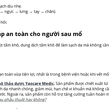
ạch dịu nhẹ.
 → ngực → lưng → tay → chân).
hôi.
áp an toàn cho người sau mổ
ịt tắm khô, dung dịch tắm khô để làm sạch da mà không cần
.
 toàn vừa tiện lợi, nhất là trong bệnh viện hoặc khi vết mổ
hô thảo dược Yaocare Medic
.
Sản phẩm được chiết xuất từ
ạch da nhanh chóng, giảm mùi, hạn chế vi khuẩn mà không cần
ước. Ngoài ra, sản phẩm còn hỗ trợ tăng cường tuần hoàn 
au phẫu thuật hay không?