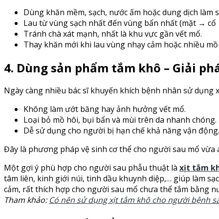
Dùng khăn mềm, sạch, nước ấm hoặc dung dịch làm s
Lau từ vùng sạch nhất đến vùng bẩn nhất (mặt → cổ
Tránh chà xát mạnh, nhất là khu vực gần vết mổ.
Thay khăn mới khi lau vùng nhạy cảm hoặc nhiều mồ 
4. Dùng sản phẩm tắm khô – Giải ph
Ngày càng nhiều bác sĩ khuyến khích bệnh nhân sử dụng x
Không làm ướt băng hay ảnh hưởng vết mổ.
Loại bỏ mồ hôi, bụi bẩn và mùi trên da nhanh chóng.
Dễ sử dụng cho người bị hạn chế khả năng vận động
Đây là phương pháp vệ sinh cơ thể cho người sau mổ vừa an
Một gợi ý phù hợp cho người sau phẫu thuật là
xịt tắm k
tâm liên, kinh giới núi, tinh dầu khuynh diệp,… giúp làm s
cảm, rất thích hợp cho người sau mổ chưa thể tắm bằng n
Tham khảo:
Có nên sử dụng xịt tắm khô cho người bệnh s