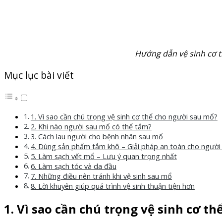
Hướng dẫn vệ sinh cơ 
Mục lục bài viết
1. Vì sao cần chú trọng vệ sinh cơ thể cho người sau mổ?
2. Khi nào người sau mổ có thể tắm?
3. Cách lau người cho bệnh nhân sau mổ
4. Dùng sản phẩm tắm khô – Giải pháp an toàn cho người
5. Làm sạch vết mổ – Lưu ý quan trọng nhất
6. Làm sạch tóc và da đầu
7. Những điều nên tránh khi vệ sinh sau mổ
8. Lời khuyên giúp quá trình vệ sinh thuận tiện hơn
1. Vì sao cần chú trọng vệ sinh cơ t