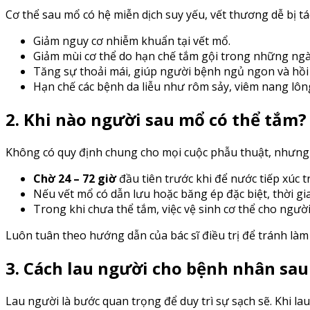
Cơ thể sau mổ có hệ miễn dịch suy yếu, vết thương dễ bị tá
Giảm nguy cơ nhiễm khuẩn tại vết mổ.
Giảm mùi cơ thể do hạn chế tắm gội trong những ngà
Tăng sự thoải mái, giúp người bệnh ngủ ngon và hồi
Hạn chế các bệnh da liễu như rôm sảy, viêm nang lôn
2. Khi nào người sau mổ có thể tắm?
Không có quy định chung cho mọi cuộc phẫu thuật, nhưng
Chờ 24 – 72 giờ
đầu tiên trước khi để nước tiếp xúc tr
Nếu vết mổ có dẫn lưu hoặc băng ép đặc biệt, thời gia
Trong khi chưa thể tắm, việc vệ sinh cơ thể cho ngư
Luôn tuân theo hướng dẫn của bác sĩ điều trị để tránh là
3. Cách lau người cho bệnh nhân sa
Lau người là bước quan trọng để duy trì sự sạch sẽ. Khi lau