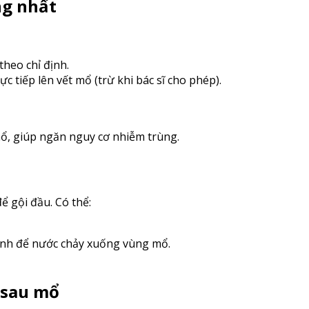
ng nhất
heo chỉ định.
 tiếp lên vết mổ (trừ khi bác sĩ cho phép).
mổ, giúp ngăn nguy cơ nhiễm trùng.
 gội đầu. Có thể:
ánh để nước chảy xuống vùng mổ.
 sau mổ