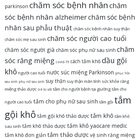
chăm sóc bệnh nhân
chăm
parkinson
sóc bệnh nhân alzheimer
chăm sóc bệnh
nhân sau phẫu thuật
chăm sóc bệnh nhân suy thận
chăm sóc người cao tuổi
chăm sóc mẹ sau sinh
chăm
chăm sóc người già
chăm sóc phụ nữ sau sinh
dầu gội
sóc răng miệng
cách tắm khô
covid-19
khô
nước súc miệng
Parkinson
người cao tuổi
phục hồi
suy thận
suy thận mãn tính
sức khỏe răng
sau sinh
phụ nữ sau sinh
miệng
thảo dược
tắm cho người bệnh tại giường
tắm cho
trẻ bị sốt
tắm
tắm cho phụ nữ sau sinh
người cao tuổi
tắm gội
gội khô
tắm khô
tắm gội khô thảo dược
tắm khô
tắm khô yaocare medic
tắm khô thảo dược
sau sinh
tắm thảo dược
tắm khô đơn giản
vệ sinh răng miệng