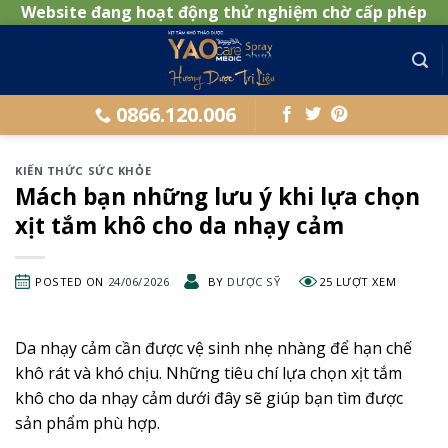
Website đang hoạt động thử nghiệm chờ cấp phép
Skip
to
content
0866.120.006
KIẾN THỨC SỨC KHỎE
Mách bạn những lưu ý khi lựa chọn
xịt tắm khô cho da nhạy cảm
POSTED ON
24/06/2026
BY
DƯỢC SỸ
25 LƯỢT XEM
Da nhạy cảm cần được vệ sinh nhẹ nhàng để hạn chế
khô rát và khó chịu. Những tiêu chí lựa chọn xịt tắm
khô cho da nhạy cảm dưới đây sẽ giúp bạn tìm được
sản phẩm phù hợp.