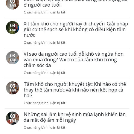
03
ở người cao tuổi
Th8
Chức năng bình luận bị tắt
ở
Cách
chọn
Xịt tắm khô cho người hay di chuyển: Giải pháp
03
xịt
giữ cơ thể sạch sẽ khi không có điều kiện tắm
Th8
tắm
nước
khô
Chức năng bình luận bị tắt
ở
theo
Xịt
từng
tắm
Vì sao da người cao tuổi dễ khô và ngứa hơn
tình
03
khô
trạng
vào mùa đông? Vai trò của tắm khô trong
Th8
cho
da
chăm sóc da
người
ở
Chức năng bình luận bị tắt
ở
hay
người
Vì
di
cao
sao
Tắm khô cho người khuyết tật: Khi nào có thể
chuyển:
tuổi
03
da
Giải
thay thế tắm nước và khi nào nên kết hợp cả
Th8
người
pháp
hai?
cao
giữ
Chức năng bình luận bị tắt
ở
tuổi
cơ
Tắm
dễ
thể
khô
Những sai lầm khi vệ sinh mùa lạnh khiến làn
khô
sạch
03
cho
và
sẽ
da mất độ ẩm mỗi ngày
Th8
người
ngứa
khi
Chức năng bình luận bị tắt
ở
khuyết
hơn
không
Những
tật:
vào
có