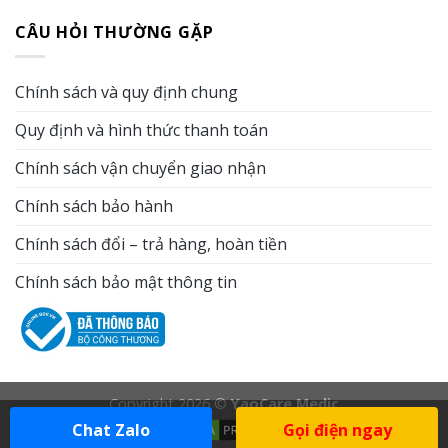
sai
Khi
mùa
điều
CÂU HỎI THƯỜNG GẶP
lầm
nào
đông?
kiện
khi
có
Vai
tắm
vệ
thể
trò
nước
sinh
thay
của
Chính sách và quy định chung
mùa
thế
tắm
lạnh
tắm
khô
Quy định và hình thức thanh toán
khiến
nước
trong
làn
và
chăm
da
Chính sách vận chuyển giao nhận
khi
sóc
mất
nào
da
độ
nên
Chính sách bảo hành
ẩm
kết
mỗi
hợp
Chính sách đổi – trả hàng, hoàn tiền
ngày
cả
hai?
Chính sách bảo mật thông tin
Copyright 2026 ©
YaoCare Medic
Chat Zalo
Gọi điện ngay