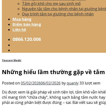
Tắm gội khô cho mẹ sau sinh mổ
Nguyên tắc tắm cho bệnh nhân tại giường bện
Quy trình tắm tại giường cho bệnh nhân
Mua hàng
Điểm bán hàng
Liên hệ
0866.120.006
Yaocare Medic
Những hiểu lầm thường gặp về tắm 
Posted on
05/02/2026
06/02/2026
by
quanly
33 lượt xem
Dù được xem là giải pháp vệ sinh tiện lợi, tắm khô vẫn kh
chỉ mang tính “chữa cháy”, không sạch bằng tắm nước hay
phải ai cũng phân biệt được đúng – sai. Bài viết sau sẽ g