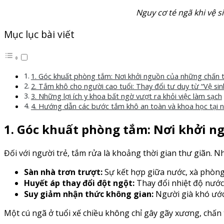
Nguy cơ té ngã khi vệ s
Mục lục bài viết
1. Góc khuất phòng tắm: Nơi khởi nguồn của những chấn
2. Tắm khô cho người cao tuổi: Thay đổi tư duy từ “Vệ si
3. Những lợi ích y khoa bất ngờ vượt ra khỏi việc làm sạch
4. Hướng dẫn các bước tắm khô an toàn và khoa học tại 
1. Góc khuất phòng tắm: Nơi khởi 
Đối với người trẻ, tắm rửa là khoảng thời gian thư giãn. Nh
Sàn nhà trơn trượt:
Sự kết hợp giữa nước, xà phòng
Huyết áp thay đổi đột ngột:
Thay đổi nhiệt độ nước 
Suy giảm nhận thức không gian:
Người già khó ước
Một cú ngã ở tuổi xế chiều không chỉ gây gãy xương, chấn