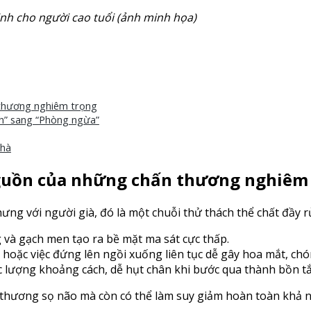
inh cho người cao tuổi (ảnh minh họa)
 thương nghiêm trọng
nh” sang “Phòng ngừa”
nhà
nguồn của những chấn thương nghiêm
ưng với người già, đó là một chuỗi thử thách thể chất đầy rủ
 và gạch men tạo ra bề mặt ma sát cực thấp.
hoặc việc đứng lên ngồi xuống liên tục dễ gây hoa mắt, chó
 lượng khoảng cách, dễ hụt chân khi bước qua thành bồn t
 thương sọ não mà còn có thể làm suy giảm hoàn toàn khả n