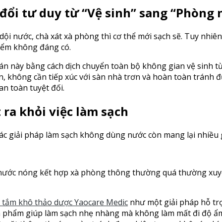
 đổi tư duy từ “Vệ sinh” sang “Phòng
ội nước, chà xát xà phòng thì cơ thể mới sạch sẽ. Tuy nhiê
hiểm không đáng có.
oán này bằng cách dịch chuyển toàn bộ không gian vệ sinh 
 không cần tiếp xúc với sàn nhà trơn và hoàn toàn tránh đượ
n toàn tuyệt đối.
 ra khỏi việc làm sạch
ác giải pháp làm sạch không dùng nước còn mang lại nhiều gi
 nước nóng kết hợp xà phòng thông thường quá thường xuyên
t tắm khô thảo dược Yaocare Medic
như một giải pháp hỗ tr
ản phẩm giúp làm sạch nhẹ nhàng mà không làm mất đi độ ẩm