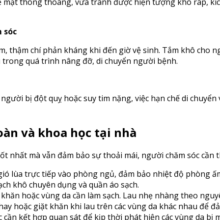
bề mặt thông thoáng, vừa tránh được hiện tượng khô ráp, k
 sóc
tắm, thậm chí phản kháng khi đến giờ vệ sinh. Tắm khô cho n
 trong quá trình nâng đỡ, di chuyển người bệnh.
gười bị đột quỵ hoặc suy tim nặng, việc hạn chế di chuyển 
oàn và khoa học tại nhà
 tốt nhất mà vẫn đảm bảo sự thoải mái, người chăm sóc cần 
gió lùa trực tiếp vào phòng ngủ, đảm bảo nhiệt độ phòng ấ
ch khô chuyên dụng và quần áo sạch.
n khăn hoặc vùng da cần làm sạch. Lau nhẹ nhàng theo nguyê
hay hoặc giặt khăn khi lau trên các vùng da khác nhau để đả
cần kết hợp quan sát để kịp thời phát hiện các vùng da bị m