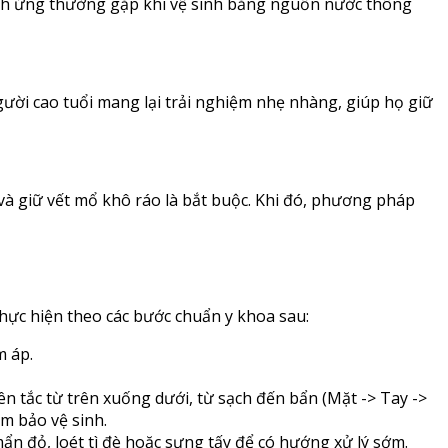
ích ứng thường gặp khi vệ sinh bằng nguồn nước thông
gười cao tuổi mang lại trải nghiệm nhẹ nhàng, giúp họ giữ
và giữ vết mổ khô ráo là bắt buộc. Khi đó, phương pháp
thực hiện theo các bước chuẩn y khoa sau:
m áp.
n tắc từ trên xuống dưới, từ sạch đến bẩn (Mặt -> Tay ->
m bảo vệ sinh.
ẩn đỏ, loét tì đè hoặc sưng tấy để có hướng xử lý sớm.