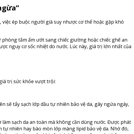
 ngừa”
n, việc ép buộc người già suy nhược cơ thể hoặc gặp khó
từ phòng tắm ẩm ướt sang chiếc giường hoặc chiếc ghế an
c nguy cơ sốc nhiệt do nước. Lúc này, giá trị lớn nhất của
á trị sức khỏe vượt trội:
 sẽ tẩy sạch lớp dầu tự nhiên bảo vệ da, gây ngứa ngáy,
ợ làm sạch da an toàn mà không cần dùng nước. Được phát
 tự nhiên hay bào mòn lớp màng lipid bảo vệ da. Nhờ đó,