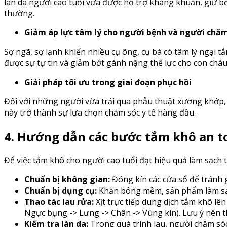
làn da người cao tuổi vừa được hỗ trợ kháng khuẩn, giữ 
thường.
Giảm áp lực tâm lý cho người bệnh và người chăm
Sợ ngã, sợ lạnh khiến nhiều cụ ông, cụ bà có tâm lý ngại 
được sự tự tin và giảm bớt gánh nặng thể lực cho con cháu
Giải pháp tối ưu trong giai đoạn phục hồi
Đối với những người vừa trải qua phẫu thuật xương khớp, n
này trở thành sự lựa chọn chăm sóc y tế hàng đầu.
4. Hướng dẫn các bước tắm khô an t
Để việc tắm khô cho người cao tuổi đạt hiệu quả làm sạch
Chuẩn bị không gian:
Đóng kín các cửa sổ để tránh 
Chuẩn bị dụng cụ:
Khăn bông mềm, sản phẩm làm sạ
Thao tác lau rửa:
Xịt trực tiếp dung dịch tắm khô lê
Ngực bụng -> Lưng -> Chân -> Vùng kín). Lưu ý nên t
Kiểm tra làn da:
Trong quá trình lau, người chăm sóc 