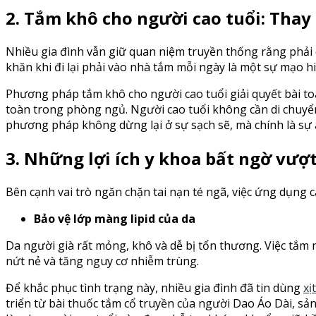
2. Tắm khô cho người cao tuổi: Thay
Nhiều gia đình vẫn giữ quan niệm truyền thống rằng phải d
khăn khi đi lại phải vào nhà tắm mỗi ngày là một sự mạo 
Phương pháp tắm khô cho người cao tuổi giải quyết bài t
toàn trong phòng ngủ. Người cao tuổi không cần di chuyển,
phương pháp không dừng lại ở sự sạch sẽ, mà chính là sự a
3. Những lợi ích y khoa bất ngờ vượt
Bên cạnh vai trò ngăn chặn tai nạn té ngã, việc ứng dụng c
Bảo vệ lớp màng lipid của da
Da người già rất mỏng, khô và dễ bị tổn thương. Việc tắm
nứt nẻ và tăng nguy cơ nhiễm trùng.
Để khắc phục tình trạng này, nhiều gia đình đã tin dùng
xị
triển từ bài thuốc tắm cổ truyền của người Dao Áo Dài, s