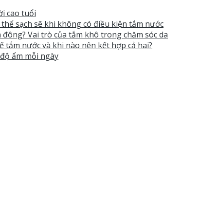
i cao tuổi
ơ thể sạch sẽ khi không có điều kiện tắm nước
 đông? Vai trò của tắm khô trong chăm sóc da
ế tắm nước và khi nào nên kết hợp cả hai?
t độ ẩm mỗi ngày