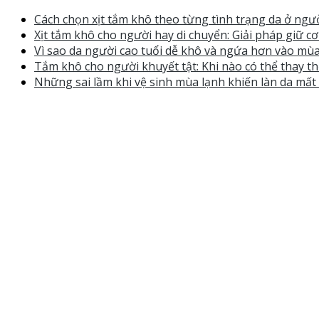
Cách chọn xịt tắm khô theo từng tình trạng da ở ngườ
Xịt tắm khô cho người hay di chuyển: Giải pháp giữ c
Vì sao da người cao tuổi dễ khô và ngứa hơn vào mùa
Tắm khô cho người khuyết tật: Khi nào có thể thay th
Những sai lầm khi vệ sinh mùa lạnh khiến làn da mấ