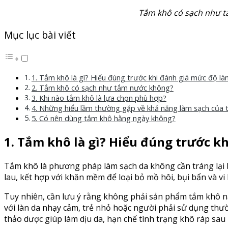
Tắm khô có sạch như tắ
Mục lục bài viết
1. Tắm khô là gì? Hiểu đúng trước khi đánh giá mức độ là
2. Tắm khô có sạch như tắm nước không?
3. Khi nào tắm khô là lựa chọn phù hợp?
4. Những hiểu lầm thường gặp về khả năng làm sạch của 
5. Có nên dùng tắm khô hằng ngày không?
1. Tắm khô là gì? Hiểu đúng trước k
Tắm khô là phương pháp làm sạch da không cần tráng lại 
lau, kết hợp với khăn mềm để loại bỏ mồ hôi, bụi bẩn và vi
Tuy nhiên, cần lưu ý rằng không phải sản phẩm tắm khô nào
với làn da nhạy cảm, trẻ nhỏ hoặc người phải sử dụng th
thảo dược giúp làm dịu da, hạn chế tình trạng khô ráp sau k