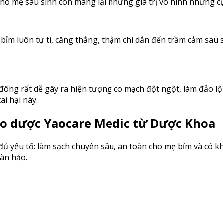
ho mẹ sau sinh còn mang lại những giá trị vô hình nhưng cực
 bỉm luôn tự ti, căng thẳng, thậm chí dẫn đến trầm cảm sau 
ông rất dễ gây ra hiện tượng co mạch đột ngột, làm đảo lộ
ai hại này.
hảo dược Yaocare Medic từ Dược Khoa
ủ yếu tố: làm sạch chuyên sâu, an toàn cho mẹ bỉm và có k
oàn hảo.