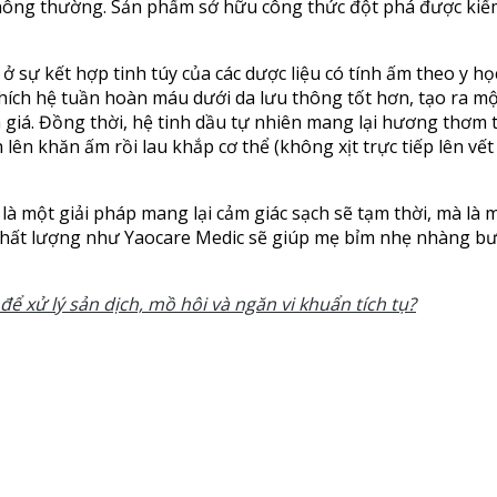
 thông thường. Sản phẩm sở hữu công thức đột phá được ki
sự kết hợp tinh túy của các dược liệu có tính ấm theo y học
ch thích hệ tuần hoàn máu dưới da lưu thông tốt hơn, tạo ra 
 giá. Đồng thời, hệ tinh dầu tự nhiên mang lại hương thơm t
 lên khăn ấm rồi lau khắp cơ thể (không xịt trực tiếp lên vế
à một giải pháp mang lại cảm giác sạch sẽ tạm thời, mà là
 chất lượng như Yaocare Medic sẽ giúp mẹ bỉm nhẹ nhàng b
để xử lý sản dịch, mồ hôi và ngăn vi khuẩn tích tụ?