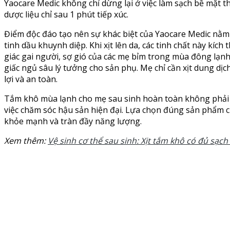
Yaocare Medic không chỉ dừng lại ở việc làm sạch bề mặt
dược liệu chỉ sau 1 phút tiếp xúc.
Điểm độc đáo tạo nên sự khác biệt của Yaocare Medic nằm ở 
tinh dầu khuynh diệp. Khi xịt lên da, các tinh chất này kí
giác gai người, sợ gió của các mẹ bỉm trong mùa đông lạnh
giấc ngủ sâu lý tưởng cho sản phụ. Mẹ chỉ cần xịt dung dịch
lợi và an toàn.
Tắm khô mùa lạnh cho mẹ sau sinh hoàn toàn không phải l
việc chăm sóc hậu sản hiện đại. Lựa chọn đúng sản phẩm
khỏe mạnh và tràn đầy năng lượng.
Xem thêm:
Vệ sinh cơ thể sau sinh: Xịt tắm khô có đủ sạch 