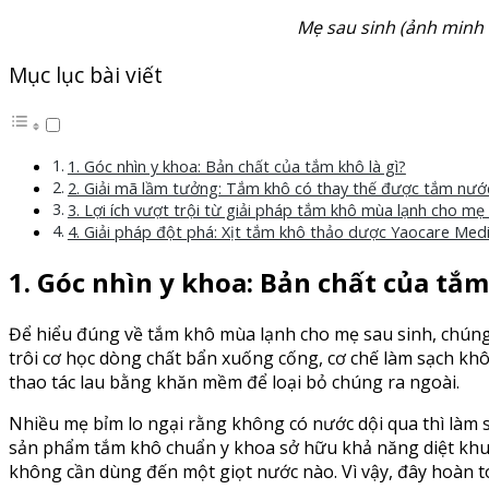
Mẹ sau sinh (ảnh minh
Mục lục bài viết
1. Góc nhìn y khoa: Bản chất của tắm khô là gì?
2. Giải mã lầm tưởng: Tắm khô có thay thế được tắm nướ
3. Lợi ích vượt trội từ giải pháp tắm khô mùa lạnh cho mẹ 
4. Giải pháp đột phá: Xịt tắm khô thảo dược Yaocare Me
1. Góc nhìn y khoa: Bản chất của tắm
Để hiểu đúng về tắm khô mùa lạnh cho mẹ sau sinh, chúng 
trôi cơ học dòng chất bẩn xuống cống, cơ chế làm sạch khô
thao tác lau bằng khăn mềm để loại bỏ chúng ra ngoài.
Nhiều mẹ bỉm lo ngại rằng không có nước dội qua thì làm sa
sản phẩm tắm khô chuẩn y khoa sở hữu khả năng diệt khuẩn
không cần dùng đến một giọt nước nào. Vì vậy, đây hoàn t