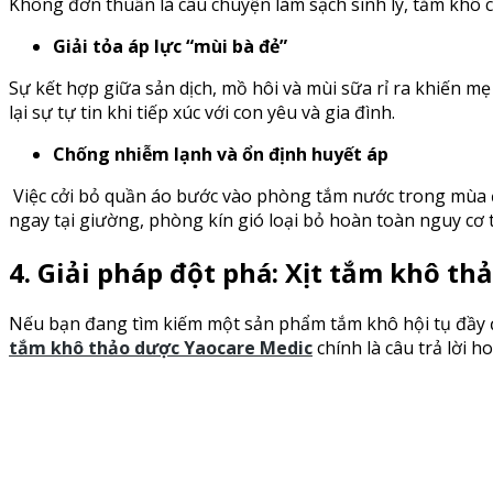
Không đơn thuần là câu chuyện làm sạch sinh lý, tắm khô c
Giải tỏa áp lực “mùi bà đẻ”
Sự kết hợp giữa sản dịch, mồ hôi và mùi sữa rỉ ra khiến mẹ
lại sự tự tin khi tiếp xúc với con yêu và gia đình.
Chống nhiễm lạnh và ổn định huyết áp
Việc cởi bỏ quần áo bước vào phòng tắm nước trong mùa đ
ngay tại giường, phòng kín gió loại bỏ hoàn toàn nguy cơ t
4. Giải pháp đột phá: Xịt tắm khô t
Nếu bạn đang tìm kiếm một sản phẩm tắm khô hội tụ đầy đ
tắm khô thảo dược Yaocare Medic
chính là câu trả lời h