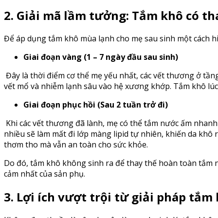
2. Giải mã lầm tưởng: Tắm khô có t
Để áp dụng tắm khô mùa lạnh cho mẹ sau sinh một cách hiệ
Giai đoạn vàng (1 – 7 ngày đầu sau sinh)
Đây là thời điểm cơ thể mẹ yếu nhất, các vết thương ở tần
vết mổ và nhiễm lạnh sâu vào hệ xương khớp. Tắm khô lúc n
Giai đoạn phục hồi (Sau 2 tuần trở đi)
Khi các vết thương đã lành, mẹ có thể tắm nước ấm nhanh n
nhiều sẽ làm mất đi lớp màng lipid tự nhiên, khiến da khô 
thơm tho mà vẫn an toàn cho sức khỏe.
Do đó, tắm khô không sinh ra để thay thế hoàn toàn tắm nư
cảm nhất của sản phụ.
3. Lợi ích vượt trội từ giải pháp tắ