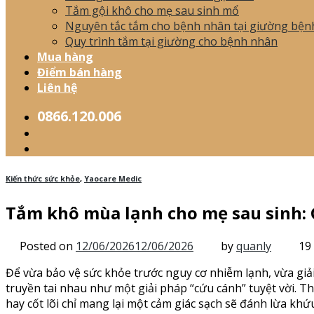
Tắm gội khô cho mẹ sau sinh mổ
Nguyên tắc tắm cho bệnh nhân tại giường bện
Quy trình tắm tại giường cho bệnh nhân
Mua hàng
Điểm bán hàng
Liên hệ
0866.120.006
Kiến thức sức khỏe
,
Yaocare Medic
Tắm khô mùa lạnh cho mẹ sau sinh: G
Posted on
12/06/2026
12/06/2026
by
quanly
19
Để vừa bảo vệ sức khỏe trước nguy cơ nhiễm lạnh, vừa giả
truyền tai nhau như một giải pháp “cứu cánh” tuyệt vời. 
hay cốt lõi chỉ mang lại một cảm giác sạch sẽ đánh lừa khứ