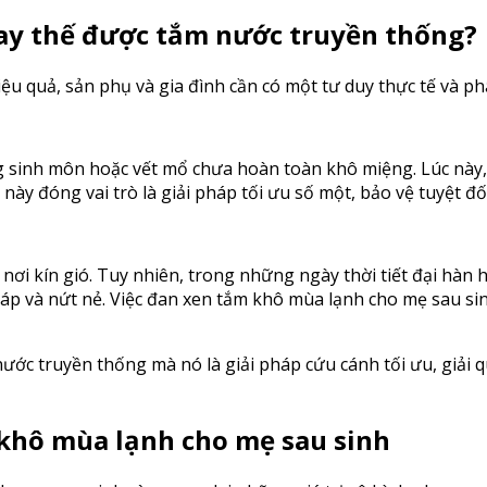
hay thế được tắm nước truyền thống?
u quả, sản phụ và gia đình cần có một tư duy thực tế và ph
g sinh môn hoặc vết mổ chưa hoàn toàn khô miệng. Lúc này, 
ày đóng vai trò là giải pháp tối ưu số một, bảo vệ tuyệt đố
ơi kín gió. Tuy nhiên, trong những ngày thời tiết đại hàn 
ráp và nứt nẻ. Việc đan xen tắm khô mùa lạnh cho mẹ sau sin
ớc truyền thống mà nó là giải pháp cứu cánh tối ưu, giải q
m khô mùa lạnh cho mẹ sau sinh