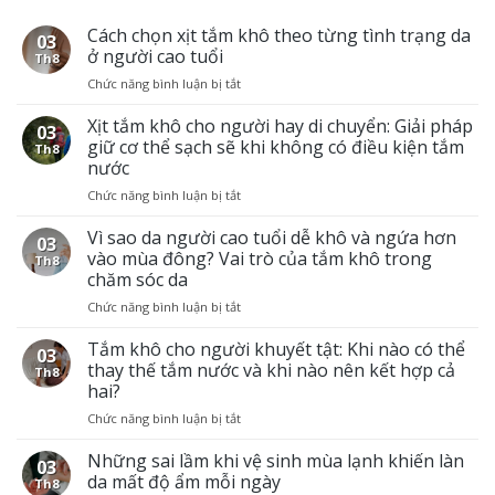
Cách chọn xịt tắm khô theo từng tình trạng da
03
ở người cao tuổi
Th8
Chức năng bình luận bị tắt
ở
Cách
chọn
Xịt tắm khô cho người hay di chuyển: Giải pháp
03
xịt
giữ cơ thể sạch sẽ khi không có điều kiện tắm
Th8
tắm
nước
khô
Chức năng bình luận bị tắt
ở
theo
Xịt
từng
tắm
Vì sao da người cao tuổi dễ khô và ngứa hơn
tình
03
khô
trạng
vào mùa đông? Vai trò của tắm khô trong
Th8
cho
da
chăm sóc da
người
ở
Chức năng bình luận bị tắt
ở
hay
người
Vì
di
cao
sao
Tắm khô cho người khuyết tật: Khi nào có thể
chuyển:
tuổi
03
da
Giải
thay thế tắm nước và khi nào nên kết hợp cả
Th8
người
pháp
hai?
cao
giữ
Chức năng bình luận bị tắt
ở
tuổi
cơ
Tắm
dễ
thể
khô
Những sai lầm khi vệ sinh mùa lạnh khiến làn
khô
sạch
03
cho
và
sẽ
da mất độ ẩm mỗi ngày
Th8
người
ngứa