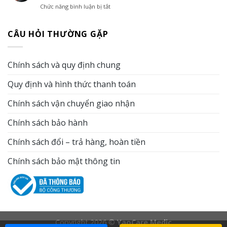
khi
Chức năng bình luận bị tắt
ở
khuyết
hơn
không
Những
tật:
vào
có
sai
Khi
mùa
điều
CÂU HỎI THƯỜNG GẶP
lầm
nào
đông?
kiện
khi
có
Vai
tắm
vệ
thể
trò
nước
sinh
thay
của
Chính sách và quy định chung
mùa
thế
tắm
lạnh
tắm
khô
Quy định và hình thức thanh toán
khiến
nước
trong
làn
và
chăm
da
Chính sách vận chuyển giao nhận
khi
sóc
mất
nào
da
độ
nên
Chính sách bảo hành
ẩm
kết
mỗi
hợp
Chính sách đổi – trả hàng, hoàn tiền
ngày
cả
hai?
Chính sách bảo mật thông tin
Copyright 2026 ©
YaoCare Medic