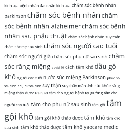
chăm sóc bênh nhân
kinh tọa
bệnh nhân đau thần kinh tọa
chăm sóc bệnh nhân
chăm
parkinson
sóc bệnh nhân alzheimer
chăm sóc bệnh
nhân sau phẫu thuật
chăm sóc bệnh nhân suy thận
chăm sóc người cao tuổi
chăm sóc mẹ sau sinh
chăm
chăm sóc người già
chăm sóc phụ nữ sau sinh
dầu gội
sóc răng miệng
cách tắm khô
covid-19
khô
nước súc miệng
Parkinson
người cao tuổi
phục hồi
suy thận
suy thận mãn tính
sức khỏe răng
sau sinh
phụ nữ sau sinh
miệng
thảo dược
tắm cho người bệnh tại giường
tắm cho
trẻ bị sốt
tắm
tắm cho phụ nữ sau sinh
người cao tuổi
tắm gội
gội khô
tắm khô
tắm gội khô thảo dược
tắm khô
tắm khô yaocare medic
tắm khô thảo dược
sau sinh