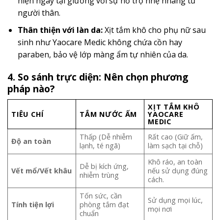
hiện ngay tại giường với sự hỗ trợ nhẹ nhàng từ
người thân.
Thân thiện với làn da:
Xịt tắm khô cho phụ nữ sau
sinh như Yaocare Medic không chứa cồn hay
paraben, bảo vệ lớp màng ẩm tự nhiên của da.
4. So sánh trực diện: Nên chọn phương
pháp nào?
XỊT TẮM KHÔ
TIÊU CHÍ
TẮM NƯỚC ẤM
YAOCARE
MEDIC
Thấp (Dễ nhiễm
Rất cao (Giữ ấm,
Độ an toàn
lạnh, té ngã)
làm sạch tại chỗ)
Khô ráo, an toàn
Dễ bị kích ứng,
Vết mổ/Vết khâu
nếu sử dụng đúng
nhiễm trùng
cách.
Tốn sức, cần
Sử dụng mọi lúc,
Tính tiện lợi
phòng tắm đạt
mọi nơi
chuẩn