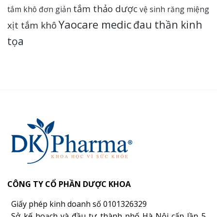
tắm thảo dược
tắm khô đơn giản
vệ sinh răng miệng
Yaocare medic
đau thần kinh
xịt tắm khô
tọa
CÔNG TY CỔ PHẦN DƯỢC KHOA
Giấy phép kinh doanh số 0101326329
Sở kế hoạch và đầu tư thành phố Hà Nội cấp lần 5