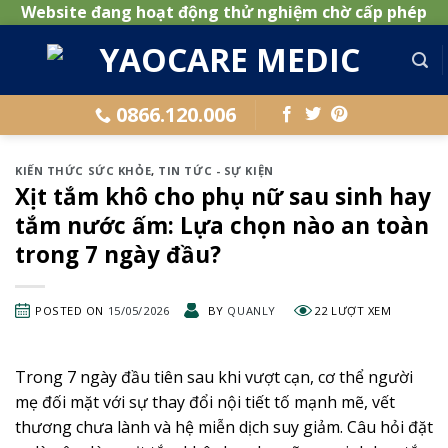
Website đang hoạt động thử nghiệm chờ cấp phép
Skip
to
content
0866.120.006
KIẾN THỨC SỨC KHỎE
,
TIN TỨC - SỰ KIỆN
Xịt tắm khô cho phụ nữ sau sinh hay
tắm nước ấm: Lựa chọn nào an toàn
trong 7 ngày đầu?
POSTED ON
15/05/2026
BY
QUANLY
22 LƯỢT XEM
Trong 7 ngày đầu tiên sau khi vượt cạn, cơ thể người
mẹ đối mặt với sự thay đổi nội tiết tố mạnh mẽ, vết
thương chưa lành và hệ miễn dịch suy giảm. Câu hỏi đặt