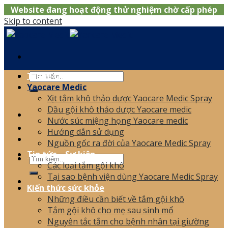
Website đang hoạt động thử nghiệm chờ cấp phép
Skip to content
Trang chủ
Yaocare Medic
Xịt tắm khô thảo dược Yaocare Medic Spray
0866.120.006
Dầu gội khô thảo dược Yaocare medic
Nước súc miệng họng Yaocare medic
Hướng dẫn sử dụng
Nguồn gốc ra đời của Yaocare Medic Spray
Tin tức – Sự kiện
Các loại tắm gội khô
Tại sao bệnh viện dùng Yaocare Medic Spray
Kiến thức sức khỏe
Những điều cần biết về tắm gội khô
Tắm gội khô cho mẹ sau sinh mổ
Nguyên tắc tắm cho bệnh nhân tại giường