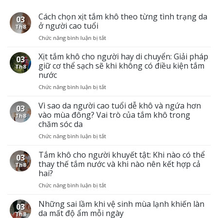
Cách chọn xịt tắm khô theo từng tình trạng da
03
ở người cao tuổi
Th8
Chức năng bình luận bị tắt
ở
Cách
chọn
Xịt tắm khô cho người hay di chuyển: Giải pháp
03
xịt
giữ cơ thể sạch sẽ khi không có điều kiện tắm
Th8
tắm
nước
khô
Chức năng bình luận bị tắt
ở
theo
Xịt
từng
tắm
Vì sao da người cao tuổi dễ khô và ngứa hơn
tình
03
khô
trạng
vào mùa đông? Vai trò của tắm khô trong
Th8
cho
da
chăm sóc da
người
ở
Chức năng bình luận bị tắt
ở
hay
người
Vì
di
cao
sao
Tắm khô cho người khuyết tật: Khi nào có thể
chuyển:
tuổi
03
da
Giải
thay thế tắm nước và khi nào nên kết hợp cả
Th8
người
pháp
hai?
cao
giữ
Chức năng bình luận bị tắt
ở
tuổi
cơ
Tắm
dễ
thể
khô
Những sai lầm khi vệ sinh mùa lạnh khiến làn
khô
sạch
03
cho
và
sẽ
da mất độ ẩm mỗi ngày
Th8