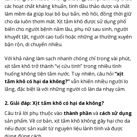
các hoạt chất kháng khuẩn, tinh dầu thảo dược và chất
làm mềm da giúp loại bỏ bụi bẩn, mồ hôi, đồng thời giữ
cho da luôn thơm mát. Xịt tắm khô được sử dụng phổ
biến cho người bệnh nằm lâu, phụ nữ sau sinh, người
khuyết tật, người cao tuổi hoặc những ai thường xuyên
bận rộn, di chuyển nhiều.
Với khả năng làm sạch nhanh chóng chỉ trong vài phút,
xịt tắm khô trở thành “vị cứu tinh” trong nhiều tình
huống không tiện tắm nước. Tuy nhiên, câu hỏi
“xịt
tắm khô có hại da không?”
vẫn khiến nhiều người lo
lắng, đặc biệt là với những người có làn da nhạy cảm.
2. Giải đáp: Xịt tắm khô có hại da không?
Câu trả lời phụ thuộc vào
thành phần
và
cách sử dụng
sản phẩm. Về cơ bản, xịt tắm khô không gây hại cho da
nếu được sản xuất từ nguyên liệu lành tính và được
dùng đúng cách.