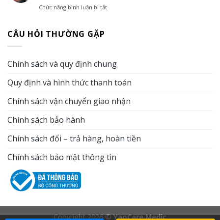
người
ngứa
khi
Chức năng bình luận bị tắt
ở
khuyết
hơn
không
Những
tật:
vào
có
sai
Khi
mùa
điều
CÂU HỎI THƯỜNG GẶP
lầm
nào
đông?
kiện
khi
có
Vai
tắm
vệ
thể
trò
nước
sinh
thay
của
Chính sách và quy định chung
mùa
thế
tắm
lạnh
tắm
khô
Quy định và hình thức thanh toán
khiến
nước
trong
làn
và
chăm
da
Chính sách vận chuyển giao nhận
khi
sóc
mất
nào
da
độ
nên
Chính sách bảo hành
ẩm
kết
mỗi
hợp
Chính sách đổi – trả hàng, hoàn tiền
ngày
cả
hai?
Chính sách bảo mật thông tin
Copyright 2026 ©
YaoCare Medic