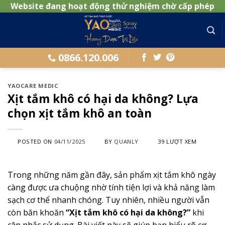
Website đang hoạt động thử nghiệm chờ cấp phép
Skip
to
content
0866.120.006
YAOCARE MEDIC
Xịt tắm khô có hại da không? Lựa
chọn xịt tắm khô an toàn
POSTED ON
04/11/2025
BY
QUANLY
39 LƯỢT XEM
Trong những năm gần đây, sản phẩm xịt tắm khô ngày
càng được ưa chuộng nhờ tính tiện lợi và khả năng làm
sạch cơ thể nhanh chóng. Tuy nhiên, nhiều người vẫn
còn băn khoăn
“Xịt tắm khô có hại da không?”
khi
cân nhắc sử dụng. Bài viết này sẽ giúp bạn hiểu rõ cơ