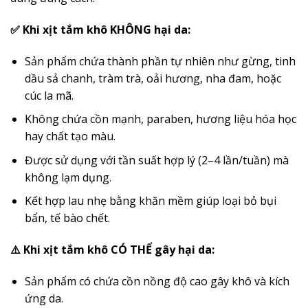
✅ Khi xịt tắm khô KHÔNG hại da:
Sản phẩm chứa thành phần tự nhiên như gừng, tinh
dầu sả chanh, tràm trà, oải hương, nha đam, hoặc
cúc la mã.
Không chứa cồn mạnh, paraben, hương liệu hóa học
hay chất tạo màu.
Được sử dụng với tần suất hợp lý (2–4 lần/tuần) mà
không lạm dụng.
Kết hợp lau nhẹ bằng khăn mềm giúp loại bỏ bụi
bẩn, tế bào chết.
⚠️ Khi xịt tắm khô CÓ THỂ gây hại da:
Sản phẩm có chứa cồn nồng độ cao gây khô và kích
ứng da.