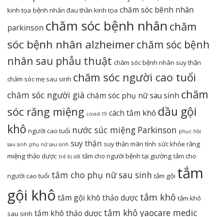
chăm sóc bênh nhân
kinh tọa
bệnh nhân đau thần kinh tọa
chăm sóc bệnh nhân
chăm
parkinson
sóc bệnh nhân alzheimer
chăm sóc bệnh
nhân sau phẫu thuật
chăm sóc bệnh nhân suy thận
chăm sóc người cao tuổi
chăm sóc mẹ sau sinh
chăm
chăm sóc người già
chăm sóc phụ nữ sau sinh
dầu gội
sóc răng miệng
cách tắm khô
covid-19
khô
nước súc miệng
Parkinson
người cao tuổi
phục hồi
suy thận
suy thận mãn tính
sức khỏe răng
sau sinh
phụ nữ sau sinh
miệng
thảo dược
tắm cho người bệnh tại giường
tắm cho
trẻ bị sốt
tắm
tắm cho phụ nữ sau sinh
người cao tuổi
tắm gội
gội khô
tắm khô
tắm gội khô thảo dược
tắm khô
tắm khô yaocare medic
tắm khô thảo dược
sau sinh