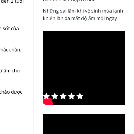
 đến 2 tuổi.
Những sai lầm khi vệ sinh mùa lạnh
khiến làn da mất độ ẩm mỗi ngày
n sốt của
chắc chắn.
iữ ấm cho
Rate this
 thảo dược
post