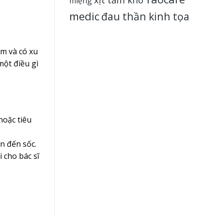
miệng
medic
đau thần kinh tọa
m và có xu
một điều gì
hoặc tiêu
n đến sốc.
 cho bác sĩ