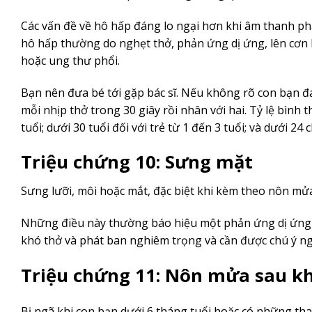
Các vấn đề về hô hấp đáng lo ngại hơn khi âm thanh ph
hô hấp thường do nghẹt thở, phản ứng dị ứng, lên cơn he
hoặc ung thư phổi.
Bạn nên đưa bé tới gặp bác sĩ. Nếu không rõ con bạn đ
mỗi nhịp thở trong 30 giây rồi nhân với hai. Tỷ lệ bình t
tuổi; dưới 30 tuổi đối với trẻ từ 1 đến 3 tuổi; và dưới 24 
Triệu chứng 10: Sưng mặt
Sưng lưỡi, môi hoặc mắt, đặc biệt khi kèm theo nôn mử
Những điều này thường báo hiệu một phản ứng dị ứng n
khó thở và phát ban nghiêm trọng và cần được chú ý nga
Triệu chứng 11: Nôn mửa sau kh
Bị ngã khi con bạn dưới 6 tháng tuổi hoặc có những tha