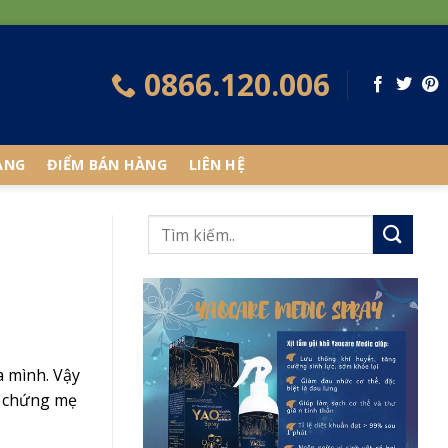
0866.120.006
ÀNG
ĐIỂM BÁN HÀNG
LIÊN HỆ
a mình. Vậy
ệu chứng mẹ