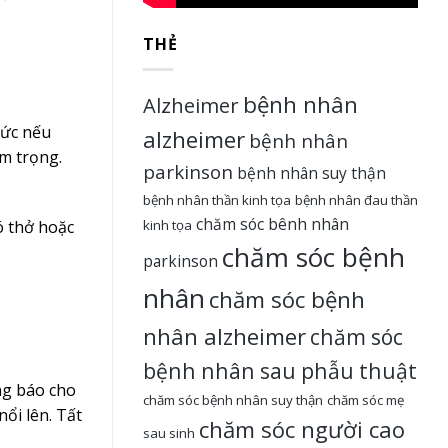
THẺ
bệnh nhân
Alzheimer
tức nếu
alzheimer
bệnh nhân
êm trọng.
parkinson
bệnh nhân suy thận
bệnh nhân thần kinh tọa
bệnh nhân đau thần
chăm sóc bênh nhân
kinh tọa
ó thở hoặc
chăm sóc bệnh
parkinson
nhân
chăm sóc bệnh
nhân alzheimer
chăm sóc
bệnh nhân sau phẫu thuật
ông báo cho
chăm sóc bệnh nhân suy thận
chăm sóc mẹ
ổi lên. Tất
chăm sóc người cao
sau sinh