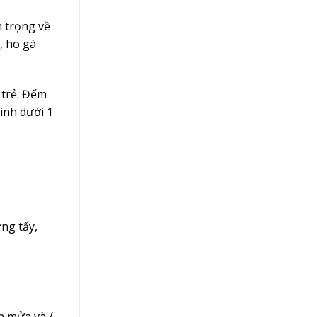
m trọng về
, ho gà
 trẻ. Đếm
sinh dưới 1
ng tấy,
n mửa và /