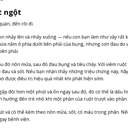
t ngột
uặn, đến rồi đi.
con nhảy lên và nhảy xuống — nếu con bạn làm như vậy rất k
 thừa nằm ở phía dưới bên phải của bụng, nhưng cơn đau do 
bên phải.
au đó nôn mửa, sau đó đau bụng và tiêu chảy. Với viêm ruột 
ó đau và sốt. Nếu bạn nhận thấy những triệu chứng này, hãy
ó được điều trị hiệu quả nhất khi phát hiện sớm.
 gấp đôi hơn một phút và ổn ngay sau đó, đó có thể là dấu h
 hưởng đến trẻ nhỏ khi một phần của ruột trượt vào phần 
út và có thể kèm theo nôn mửa, sốt, có máu trong phân. Nế
gay bệnh viện.