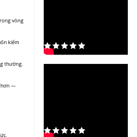
trong vòng
Rate this
muốn kiểm
post
ng thường.
u hơn —
Rate this
post
ức.