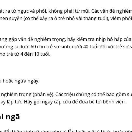
át ra từ ngực và phổi, không phải từ mũi. Các vấn đề nghiê
n suyễn (có thể xảy ra ở trẻ nhỏ vài tháng tuổi), viêm phổi
ang gặp vấn đề nghiêm trọng, hãy kiểm tra nhịp hô hấp của
hường là dưới 60 cho trẻ sơ sinh; dưới 40 tuổi đối với trẻ sơ 
cho trẻ từ 4 đến 10 tuổi.
a hoặc ngứa ngáy.
ghiêm trọng (phản vệ). Các triệu chứng có thể bao gồm sư
y lập tức. Hãy gọi ngay cấp cứu để đưa bé tới bệnh viện.
i ngã
y đổi thần kinh rõ ràng như lú lẫn hoặc mất ý thức, hoặc nô