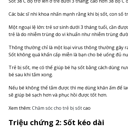
Sốt 38 C độ trở lên ở trẻ dưới 3 tháng; cao hơn 38 độ C 
Các bác sĩ nhi khoa nhấn mạnh rằng khi bị sốt, con số 
Một ngoại lệ lớn: trẻ sơ sinh dưới 3 tháng tuổi, cần đượ
trẻ là do nhiễm trùng do vi khuẩn như nhiễm trùng đườn
Thông thường chỉ là một loại virus thông thường gây ra
Sốt không quá khẩn cấp miễn là bạn cho bé uống đủ nư
Trẻ bị sốt, mẹ có thể giúp bé hạ sốt bằng cách dùng n
bé sau khi tắm xong.
Nếu bé không thể tắm được thì mẹ dùng khăn ấm để lau
sẽ giúp bé sạch hơn và phục hồi được tốt hơn.
Xem thêm:
Chăm sóc cho trẻ bị sốt
cao
Triệu chứng 2: Sốt kéo dài