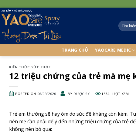
Skip
to
content
TRANG CHỦ
YAOCARE MEDIC
KIẾN THỨC SỨC KHỎE
12 triệu chứng của trẻ mà mẹ
POSTED ON
06/09/2020
BY
DƯỢC SỸ
1334 LƯỢT XEM
Trẻ em thường sẽ hay ốm do sức đề kháng còn kém. Tuy 
nên mẹ cần phải để ý đến những triệu chứng của trẻ để 
không nên bỏ qua: