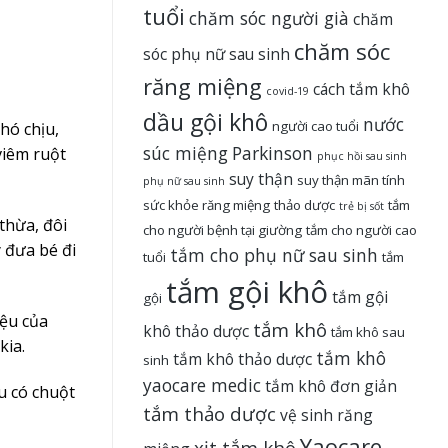
tuổi
chăm sóc người già
chăm
chăm sóc
sóc phụ nữ sau sinh
răng miệng
cách tắm khô
covid-19
dầu gội khô
nước
người cao tuổi
hó chịu,
súc miệng
Parkinson
viêm ruột
phục hồi sau sinh
suy thận
suy thận mãn tính
phụ nữ sau sinh
sức khỏe răng miệng
thảo dược
tắm
trẻ bị sốt
thừa, đôi
cho người bệnh tại giường
tắm cho người cao
 đưa bé đi
tắm cho phụ nữ sau sinh
tuổi
tắm
tắm gội khô
tắm gội
gội
iệu của
tắm khô
khô thảo dược
tắm khô sau
kia.
tắm khô
tắm khô thảo dược
sinh
yaocare medic
tắm khô đơn giản
u có chuột
tắm thảo dược
vệ sinh răng
Yaocare
xịt tắm khô