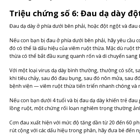
Triệu chứng số 6: Đau dạ dày độ
Đau dạ dày ở phía dưới bên phải, hoặc đột ngột và đau q
Nếu con bạn bị đau ở phía dưới bên phải, hãy yêu cầu 
đó có thể là dấu hiệu của viêm ruột thừa. Mặc dù ruột
thừa có thể bắt đầu xung quanh rốn và di chuyển sang 
Với một loại virus dạ dày bình thường, thường có sốt, s
khi tiêu chảy, sau đó đau bụng, sau đó nôn mửa, sau đ
bệnh viện — viêm ruột thừa tiến triển nhanh chóng và n
Nếu con bạn dưới 4 tuổi và bị đau dạ dày khiến trẻ đau
lồng ruột, một chứng rối loạn nghiêm trọng thường ảnh
Cơn đau xuất hiện với mức độ tăng dần từ 20 đến 60 ph
rút cộng với các dấu hiệu trong phân, hãy đưa bé đến n