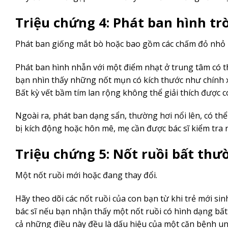
Triệu chứng 4: Phát ban hình tr
Phát ban giống mắt bò hoặc bao gồm các chấm đỏ nhỏ 
Phát ban hình nhẫn với một điểm nhạt ở trung tâm có th
bạn nhìn thấy những nốt mụn có kích thước như chính xá
Bất kỳ vết bầm tím lan rộng không thể giải thích được c
Ngoài ra, phát ban dạng sẩn, thường hơi nổi lên, có th
bị kích động hoặc hôn mê, mẹ cần được bác sĩ kiểm tra n
Triệu chứng 5: Nốt ruồi bất thư
Một nốt ruồi mới hoặc đang thay đổi.
Hãy theo dõi các nốt ruồi của con bạn từ khi trẻ mới si
bác sĩ nếu bạn nhận thấy một nốt ruồi có hình dạng bấ
cả những điều này đều là dấu hiệu của một căn bệnh un