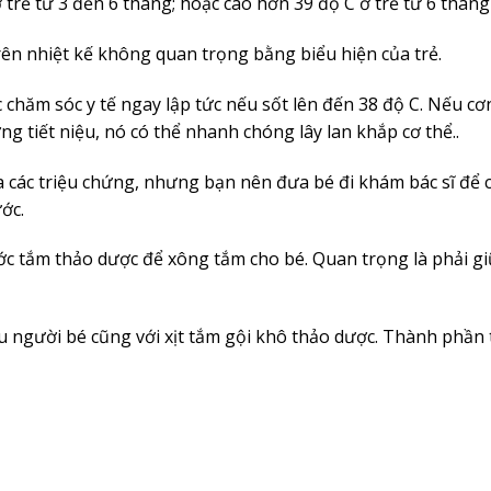
ở trẻ từ 3 đến 6 tháng; hoặc cao hơn 39 độ C ở trẻ từ 6 tháng
trên nhiệt kế không quan trọng bằng biểu hiện của trẻ.
c chăm sóc y tế ngay lập tức nếu sốt lên đến 38 độ C. Nếu cơ
g tiết niệu, nó có thể nhanh chóng lây lan khắp cơ thể..
 các triệu chứng, nhưng bạn nên đưa bé đi khám bác sĩ để 
ớc.
ước tắm thảo dược để xông tắm cho bé. Quan trọng là phải g
 người bé cũng với xịt tắm gội khô thảo dược. Thành phần