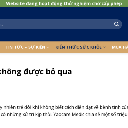
Website đang hoạt động thử nghiệm chờ cấp phép
TIN TỨC – SỰ KIỆN
KIẾN THỨC SỨC KHỎE
MUA H
 không được bỏ qua
nhiên trẻ đôi khi không biết cách diễn đạt về bệnh tình củ
có những xử trí kịp thời. Yaocare Medic chia sẻ một số tri