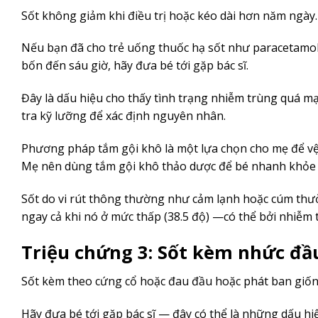
Sốt không giảm khi điều trị hoặc kéo dài hơn năm ngày.
Nếu bạn đã cho trẻ uống thuốc hạ sốt như paracetamol
bốn đến sáu giờ, hãy đưa bé tới gặp bác sĩ.
Đây là dấu hiệu cho thấy tình trạng nhiễm trùng quá mạ
tra kỹ lưỡng để xác định nguyên nhân.
Phương pháp tắm gội khô là một lựa chọn cho mẹ để vệ
Mẹ nên dùng tắm gội khô thảo dược để bé nhanh khỏe
Sốt do vi rút thông thường như cảm lạnh hoặc cúm thư
ngay cả khi nó ở mức thấp (38.5 độ) —có thể bởi nhiễm t
Triệu chứng 3: Sốt kèm nhức đầ
Sốt kèm theo cứng cổ hoặc đau đầu hoặc phát ban giố
Hãy đưa bé tới gặp bác sĩ — đây có thể là những dấu h