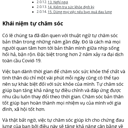
13. Nghỉ ngơi
14. Kiểm tra sức khỏe định kỳ
15. Dừng mọi việc nếu bạn quá đau lưng
Khái niệm tự chăm sóc
Có lẽ chúng ta đã dần quen với thuật ngữ tự chăm sóc
bản thân trong những năm gần đây. Đó là cách mà mọi
người quan tâm hơn tới bản thân mình giữa nhịp sống
hối hả, bận rộn. Đặc biệt trong hơn 2 năm xảy ra đại dịch
toàn cầu Covid-19.
Việc bạn dành thời gian để chăm sóc sức khỏe thể chất và
tinh thân dù chỉ một vài phút mỗi ngày cũng có thể tạo
nên sự khác biệt đối với sức khỏe của mình. Tự chăm sóc
giúp bạn tăng khả năng tự điều chỉnh và đáp ứng được
nhu cầu luôn thay đổi theo thời gian. Chăm sóc bản thân
tốt giúp bạn hoàn thành mọi nhiệm vụ của mình với gia
đình, xã hội tốt hơn.
Và thật bất ngờ, việc tự chăm sóc giúp ích cho chứng đau
lưng của bạn bởi điều này sẽ tăng khả năng cân bằng về