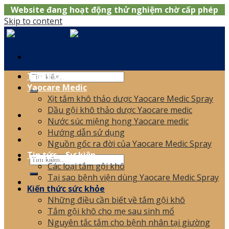
Website đang hoạt động thử nghiệm chờ cấp phép
Skip to content
Trang chủ
Yaocare Medic
Xịt tắm khô thảo dược Yaocare Medic Spray
0866.120.006
Dầu gội khô thảo dược Yaocare medic
Nước súc miệng họng Yaocare medic
Hướng dẫn sử dụng
Nguồn gốc ra đời của Yaocare Medic Spray
Tin tức – Sự kiện
Các loại tắm gội khô
Tại sao bệnh viện dùng Yaocare Medic Spray
Kiến thức sức khỏe
Những điều cần biết về tắm gội khô
Tắm gội khô cho mẹ sau sinh mổ
Nguyên tắc tắm cho bệnh nhân tại giường