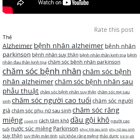
Rate this post
Thẻ
bệnh nhân alzheimer
Alzheimer
bệnh nhân
parkinson
bệnh nhân suy thận
bệnh nhân thần kinh tọa
bệnh
chăm sóc bênh nhân parkinson
nhân đau thần kinh tọa
chăm sóc bệnh nhân
chăm sóc bệnh
nhân alzheimer
chăm sóc bệnh nhân sau
phẫu thuật
chăm sóc bệnh nhân suy thận
chăm sóc mẹ sau
chăm sóc người cao tuổi
chăm sóc người
sinh
chăm sóc răng
già
chăm sóc phụ nữ sau sinh
dầu gội khô
miệng
cách tắm khô
người cao
covid-19
nước súc miệng
Parkinson
tuổi
phục hồi sau sinh
phụ nữ sau sinh
suy thận
suy thận mãn tính
sức khỏe răng miệng
thảo dược
trẻ bị sốt