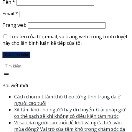
Tên
*
Email
*
Trang web
Lưu tên của tôi, email, và trang web trong trình duyệt
này cho lần bình luận kế tiếp của tôi.
Bài viết mới
Cách chọn xịt tắm khô theo từng tình trạng da ở
người cao tuổi
Xịt tắm khô cho người hay di chuyển: Giải pháp giữ
cơ thể sạch sẽ khi không có điều kiện tắm nước
Vì sao da người cao tuổi dễ khô và ngứa hơn vào
mùa đông? Vai trò của tắm khô trong chăm sóc da