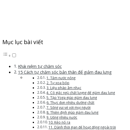
Mục lục bài viết
Khái niệm tự chăm sóc
15 Cách tự chăm sóc bản thân để giảm đau lưng
1. Tắm nước nóng
2. Tự xoa bóp
3. Liệu pháp âm nhạc
4. Có giấc ngủ chất lượng để giảm đau lưng
5. Tập Yoga giúp giảm đau lưng
6. Thực đơn nhiều dưỡng chất
7. Sống vui vẻ với mọi người
8. Thiền định giúp giảm đau lưng
9. Uống nhiều nước
10. Kéo nó ra
11. Dành thời gian để hoạt động ngoài trời