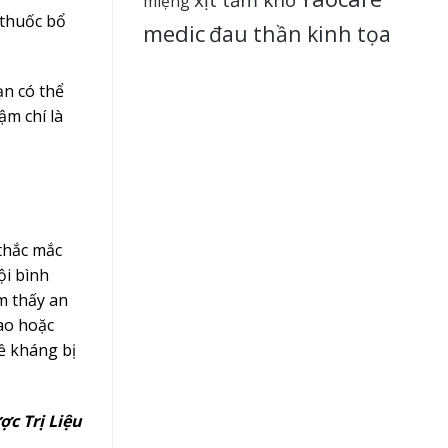
miệng
 thuốc bổ
medic
đau thần kinh tọa
ạn có thể
ậm chí là
thắc mắc
ội bình
m thấy an
ao hoặc
ề kháng bị
c Trị Liệu