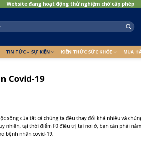
Website đang hoạt động thử nghiệm chờ cấp phép
TIN TỨC – SỰ KIỆN
KIẾN THỨC SỨC KHỎE
MUA H
n Covid-19
uộc sống của tất cả chúng ta đều thay đổi khá nhiều và chún
y nhiên, tại thời điểm F0 điều trị tại nơi ở, bạn cần phải nắ
ho bệnh nhân covid-19.