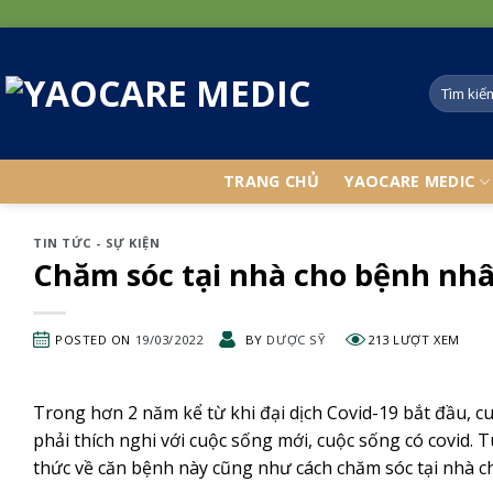
Skip
to
content
TRANG CHỦ
YAOCARE MEDIC
TIN TỨC - SỰ KIỆN
Chăm sóc tại nhà cho bệnh nhâ
POSTED ON
19/03/2022
BY
DƯỢC SỸ
213 LƯỢT XEM
Trong hơn 2 năm kể từ khi đại dịch Covid-19 bắt đầu, c
phải thích nghi với cuộc sống mới, cuộc sống có covid. Tu
thức về căn bệnh này cũng như cách chăm sóc tại nhà c