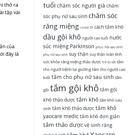
tuổi
hi thở ra
chăm sóc người già
chăm
i tập vài
chăm sóc
sóc phụ nữ sau sinh
răng miệng
cách tắm khô
covid-19
dầu gội khô
nước
người cao tuổi
súc miệng
Parkinson
hần của
phục hồi sau sinh
suy thận
ới đây là
suy thận mãn tính
phụ nữ sau sinh
sức khỏe răng miệng
thảo dược
tắm
trẻ bị sốt
cho người bệnh tại giường
tắm cho người cao
tắm cho phụ nữ sau sinh
tuổi
tắm
tắm gội khô
tắm gội
gội
tắm khô
khô thảo dược
tắm khô sau
tắm khô
tắm khô thảo dược
sinh
yaocare medic
tắm khô đơn giản
tắm thảo dược
vệ sinh răng
Yaocare
xịt tắm khô