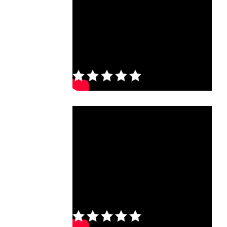
Rate this
post
Rate this
post