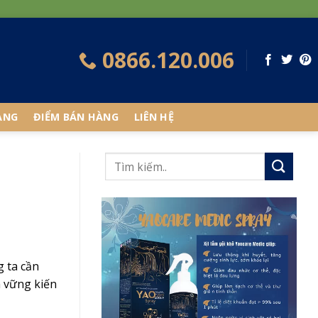
0866.120.006
ÀNG
ĐIỂM BÁN HÀNG
LIÊN HỆ
g ta cần
m vững kiến