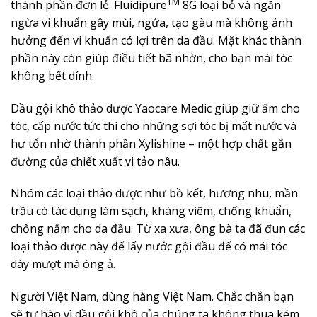
TM
thành phần đơn lẻ. Fluidipure
8G loại bỏ và ngăn
ngừa vi khuẩn gây mùi, ngứa, tạo gàu mà không ảnh
hưởng đến vi khuẩn có lợi trên da đầu. Mặt khác thành
phần này còn giúp điều tiết bã nhờn, cho bạn mái tóc
không bết dính.
Dầu gội khô thảo dược Yaocare Medic giúp giữ ẩm cho
tóc, cấp nước tức thì cho những sợi tóc bị mất nước và
hư tổn nhờ thành phần Xylishine – một hợp chất gắn
đường của chiết xuất vi tảo nâu.
Nhóm các loại thảo dược như bồ kết, hương nhu, mần
trầu có tác dụng làm sạch, kháng viêm, chống khuẩn,
chống nấm cho da đầu. Từ xa xưa, ông bà ta đã đun các
loại thảo dược này để lấy nước gội đầu để có mái tóc
dày mượt mà óng ả.
Người Việt Nam, dùng hàng Việt Nam. Chắc chắn bạn
sẽ tự hào vì dầu gội khô của chúng ta không thua kém