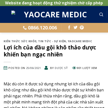
Website đang hoạt động thử nghiệm chờ cấp phép
Skip
to
content
0866.120.006
KIẾN THỨC SỨC KHỎE
,
TIN TỨC - SỰ KIỆN
,
YAOCARE MEDIC
Lợi ích của dầu gội khô thảo dược
khiến bạn ngạc nhiên
POSTED ON
25/06/2021
BY
DƯỢC SỸ
801 LƯỢT XEM
Mặc dù còn ít được sử dụng nhưng lợi ích của dầu gội
khô cũng như dầu gội khô thảo dược thật sự khiến bạn
phải ngạc nhiên. Phải thừa nhận rằng, dầu gội khô là
một phát minh mang tính đột phá của các nhà sản xuất
mỹ phẩm. Nó không những là sản phẩm cần thiết trong