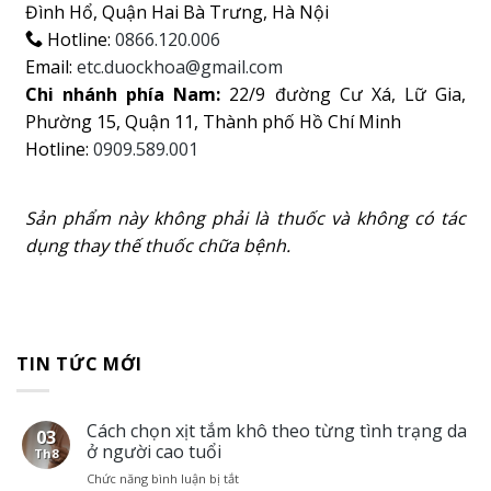
Đình Hổ, Quận Hai Bà Trưng, Hà Nội
Hotline:
0866.120.006
Email:
etc.duockhoa@gmail.com
Chi nhánh phía Nam:
22/9 đường Cư Xá, Lữ Gia,
Phường 15, Quận 11, Thành phố Hồ Chí Minh
Hotline:
0909.589.001
Sản phẩm này không phải là thuốc và không có tác
dụng thay thế thuốc chữa bệnh.
TIN TỨC MỚI
Cách chọn xịt tắm khô theo từng tình trạng da
03
ở người cao tuổi
Th8
Chức năng bình luận bị tắt
ở