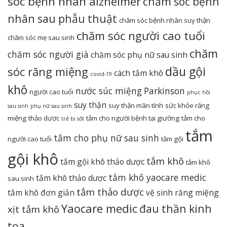
sóc bệnh nhân alzheimer
chăm sóc bệnh
nhân sau phẫu thuật
chăm sóc bệnh nhân suy thận
chăm sóc người cao tuổi
chăm sóc mẹ sau sinh
chăm
chăm sóc người già
chăm sóc phụ nữ sau sinh
dầu gội
sóc răng miệng
cách tắm khô
covid-19
khô
nước súc miệng
Parkinson
người cao tuổi
phục hồi
suy thận
suy thận mãn tính
sức khỏe răng
sau sinh
phụ nữ sau sinh
miệng
thảo dược
tắm cho người bệnh tại giường
tắm cho
trẻ bị sốt
tắm
tắm cho phụ nữ sau sinh
người cao tuổi
tắm gội
gội khô
tắm khô
tắm gội khô thảo dược
tắm khô
tắm khô yaocare medic
tắm khô thảo dược
sau sinh
tắm thảo dược
tắm khô đơn giản
vệ sinh răng miệng
Yaocare medic
đau thần kinh
xịt tắm khô
tọa