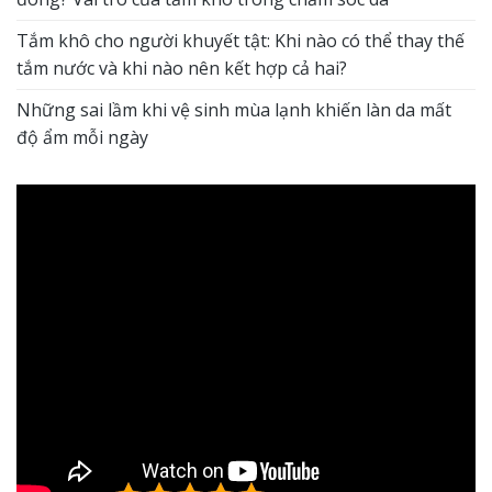
Tắm khô cho người khuyết tật: Khi nào có thể thay thế
tắm nước và khi nào nên kết hợp cả hai?
Những sai lầm khi vệ sinh mùa lạnh khiến làn da mất
độ ẩm mỗi ngày