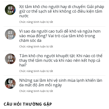
Cách
chọn
Xịt tắm khô cho người hay di chuyển: Giải pháp
03
xịt
giữ cơ thể sạch sẽ khi không có điều kiện tắm
Th8
tắm
nước
khô
Chức năng bình luận bị tắt
ở
theo
Xịt
từng
tắm
Vì sao da người cao tuổi dễ khô và ngứa hơn
tình
03
khô
trạng
vào mùa đông? Vai trò của tắm khô trong
Th8
cho
da
chăm sóc da
người
ở
Chức năng bình luận bị tắt
ở
hay
người
Vì
di
cao
sao
Tắm khô cho người khuyết tật: Khi nào có thể
chuyển:
tuổi
03
da
Giải
thay thế tắm nước và khi nào nên kết hợp cả
Th8
người
pháp
hai?
cao
giữ
Chức năng bình luận bị tắt
ở
tuổi
cơ
Tắm
dễ
thể
khô
Những sai lầm khi vệ sinh mùa lạnh khiến làn
khô
sạch
03
cho
và
sẽ
da mất độ ẩm mỗi ngày
Th8
người
ngứa
khi
Chức năng bình luận bị tắt
ở
khuyết
hơn
không
Những
tật:
vào
có
sai
Khi
mùa
điều
CÂU HỎI THƯỜNG GẶP
lầm
nào
đông?
kiện
khi
có
Vai
tắm