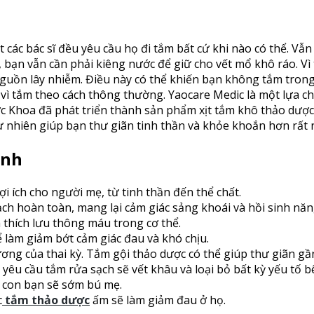
các bác sĩ đều yêu cầu họ đi tắm bất cứ khi nào có thể. Vẫ
bạn vẫn cần phải kiêng nước để giữ cho vết mổ khô ráo. Vì 
 nguồn lây nhiễm. Điều này có thể khiến bạn không tắm tro
 vì tắm theo cách thông thường. Yaocare Medic là một lựa c
c Khoa đã phát triển thành sản phẩm xịt tắm khô thảo dược
 nhiên giúp bạn thư giãn tinh thần và khỏe khoắn hơn rất 
inh
ợi ích cho người mẹ, từ tinh thần đến thể chất.
ch hoàn toàn, mang lại cảm giác sảng khoái và hồi sinh năn
 thích lưu thông máu trong cơ thể.
 làm giảm bớt cảm giác đau và khó chịu.
ng của thai kỳ. Tắm gội thảo dược có thể giúp thư giãn gần
 yêu cầu tắm rửa sạch sẽ vết khâu và loại bỏ bất kỳ yếu tố 
vì con bạn sẽ sớm bú mẹ.
c
tắm thảo dược
ấm sẽ làm giảm đau ở họ.