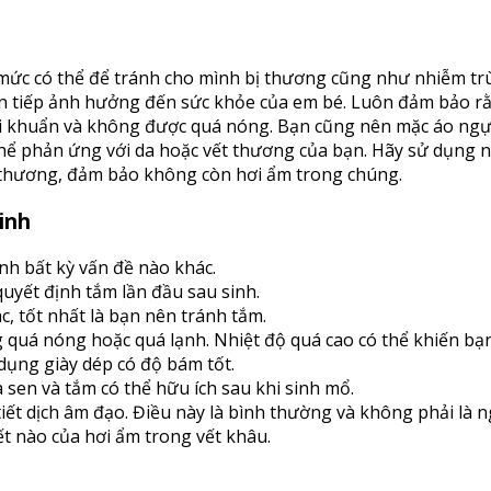
ết mức có thể để tránh cho mình bị thương cũng như nhiễm t
gián tiếp ảnh hưởng đến sức khỏe của em bé. Luôn đảm bảo 
i khuẩn và không được quá nóng. Bạn cũng nên mặc áo ngực
ể phản ứng với da hoặc vết thương của bạn. Hãy sử dụng nư
 thương, đảm bảo không còn hơi ẩm trong chúng.
inh
ánh bất kỳ vấn đề nào khác.
quyết định tắm lần đầu sau sinh.
, tốt nhất là bạn nên tránh tắm.
quá nóng hoặc quá lạnh. Nhiệt độ quá cao có thể khiến bạn
ụng giày dép có độ bám tốt.
sen và tắm có thể hữu ích sau khi sinh mổ.
iết dịch âm đạo. Điều này là bình thường và không phải là 
ết nào của hơi ẩm trong vết khâu.