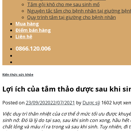
Tắm gội khô cho mẹ sau sinh mổ
Nguyên tắc tắm cho bệnh nhân tại giường bện
Quy trình tắm tại giường cho bệnh nhân
Mua hàng
Điểm bán hàng
Liên hệ
0866.120.006
Kiến thức sức khỏe
Lợi ích của tắm thảo dược sau khi si
Posted on
23/09/2020
22/07/2021
by
Dược sỹ
1602 lượt xe
Việc duy trì thân nhiệt của cơ thể ở mức tối ưu được khuy
sinh nở. Đó là lý do tại sao, sau khi sinh con xong, hầu 
chất lỏng và máu rỉ ra trong và sau khi sinh. Tuy nhiên, đ