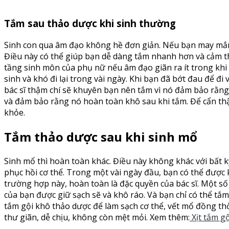
Tắm sau thảo dược khi sinh thường
Sinh con qua âm đạo không hề đơn giản. Nếu bạn may mắn si
Điều này có thể giúp bạn dễ dàng tắm nhanh hơn và cảm th
tầng sinh môn của phụ nữ nếu âm đạo giãn ra ít trong khi s
sinh và khó đi lại trong vài ngày. Khi bạn đã bớt đau để đi
bác sĩ thậm chí sẽ khuyên bạn nên tắm vì nó đảm bảo rằn
và đảm bảo rằng nó hoàn toàn khô sau khi tắm. Để cẩn t
khỏe.
Tắm thảo dược sau khi sinh mổ
Sinh mổ thì hoàn toàn khác. Điều này không khác với bất k
phục hồi cơ thể. Trong một vài ngày đầu, bạn có thể được 
trường hợp này, hoàn toàn là đặc quyền của bác sĩ. Một số
của bạn được giữ sạch sẽ và khô ráo. Và bạn chỉ có thể tắ
tắm gội khô thảo dược để làm sạch cơ thể, vết mổ đồng th
thư giãn, dễ chịu, không còn mệt mỏi. Xem thêm:
Xịt tắm g