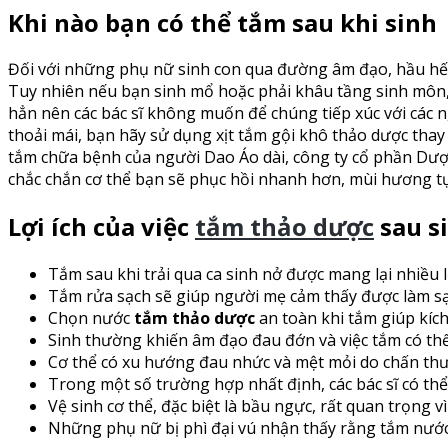
Khi nào bạn có thể tắm sau khi sinh
Đối với những phụ nữ sinh con qua đường âm đạo, hầu hết 
Tuy nhiên nếu bạn sinh mổ hoặc phải khâu tầng sinh môn, 
hẳn nên các bác sĩ không muốn để chúng tiếp xúc với các
thoải mái, bạn hãy sử dụng xịt tắm gội khô thảo dược thay
tắm chữa bệnh của người Dao Áo dài, công ty cổ phần Dượ
chắc chắn cơ thể bạn sẽ phục hồi nhanh hơn, mùi hương tự
Lợi ích của việc
tắm thảo dược
sau s
Tắm sau khi trải qua ca sinh nở được mang lại nhiều l
Tắm rửa sạch sẽ giúp người mẹ cảm thấy được làm sạ
Chọn nước
tắm thảo dược
an toàn khi tắm giúp kích
Sinh thường khiến âm đạo đau đớn và việc tắm có thể
Cơ thể có xu hướng đau nhức và mệt mỏi do chấn thươ
Trong một số trường hợp nhất định, các bác sĩ có thể
Vệ sinh cơ thể, đặc biệt là bầu ngực, rất quan trọng 
Những phụ nữ bị phì đại vú nhận thấy rằng tắm nướ