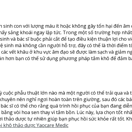
nh con với lượng máu ít hoặc không gây tổn hại đến âm đạo,
ấy sảng khoái ngay lập tức. Trong một số trường hợp nhất 
inh và bác sĩ buộc phải cắt để tạo điều kiện thuận lợi cho v
 vệ sinh mà không cần người hỗ trợ, đây có thể là thời điểm t
g các vết khâu ở khu vực âm đạo sẽ được làm sạch và giảm
hận hơn bạn có thể sử dụng phương pháp tắm khô để đảm bả
ỳ cuộc phẫu thuật lớn nào mà một người có thể trải qua và 
khuyên nên nghỉ ngơi hoàn toàn trên giường, sau đó các bác 
 bác sĩ có thể cho rằng quá trình hồi phục của bạn đang diễ
m bằng vòi hoa sen thay vì tắm bồn. Lúc này, lựa chọn tốt 
ời thảo dược tự nhiên giúp bạn phục hồi sức khỏe rất tốt.
ội khô thảo dược Yaocare Medic