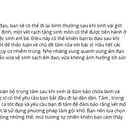
 bạn sẽ có thể đi lại bình thường sau khi sinh vài giờ.
định, một vết rạch tầng sinh môn có thể được tiến hành ở
iệc sinh em bé. Điều này có thể khiến bạn bị đau sau khi
ốt để thảo luận về chủ đề tắm rửa với bác sĩ. Hầu hết các
 nguy cơ nhiễm trùng. Nhẹ nhàng xung quanh vùng âm đạo
o vừa vệ sinh sạch âm đạo, vừa không ảnh hưởng tới sức
toàn bộ trọng tâm sau khi sinh là đảm bảo chữa lành và
sĩ có thể yêu cầu bạn bắt đầu đi lại dần dần. Tắm , trong
n ra tốt đẹp và yêu cầu bạn đi tắm để đảm bảo rằng vết mổ
nhất là sử dụng phương pháp tắm gội khô. Bạn nên lựa chọn
 Không những thế, mùi hương tự nhiên khiến bạn cảm thấy