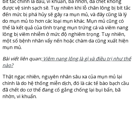
bít tắc chính là dầu, vi khuẩn, bã nhờn, da chết không
được vệ sinh sạch sẽ. Tuy nhiên khi lỗ chân lông bị bít tắc
đến mức bị phá hủy sẽ gây ra mụn mủ, và đây cũng là lý
do mụn mủ to hơn các loại mụn khác. Mụn mủ cũng có
thể là kết quả của tình trạng mụn trứng cá và viêm nang
lông bị viêm nhiễm ở mức độ nghiêm trọng. Tuy nhiên,
một số bệnh nhân vẩy nến hoặc chàm da cũng xuất hiện
mụn mủ.
Bài viết liên quan:
Viêm nang lông là gì và điều trị như thế
nào?
Thật ngạc nhiên, nguyên nhân sâu xa của mụn mủ lại
chính là do hệ thống miễn dịch, đó là các tế bào bạch cầu
đã chết do cơ thể đang cố gắng chống lại bụi bẩn, bã
nhờn, vi khuẩn.