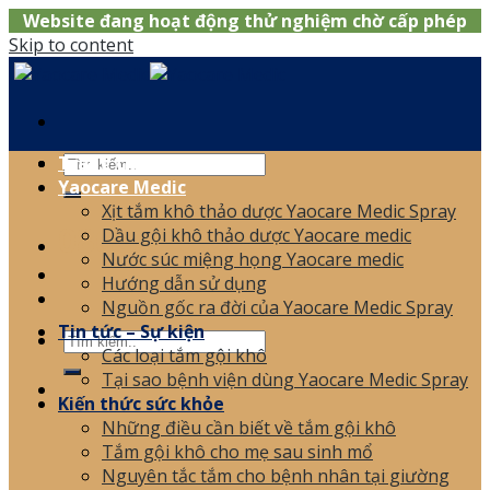
Website đang hoạt động thử nghiệm chờ cấp phép
Skip to content
Trang chủ
Yaocare Medic
Xịt tắm khô thảo dược Yaocare Medic Spray
0866.120.006
Dầu gội khô thảo dược Yaocare medic
Nước súc miệng họng Yaocare medic
Hướng dẫn sử dụng
Nguồn gốc ra đời của Yaocare Medic Spray
Tin tức – Sự kiện
Các loại tắm gội khô
Tại sao bệnh viện dùng Yaocare Medic Spray
Kiến thức sức khỏe
Những điều cần biết về tắm gội khô
Tắm gội khô cho mẹ sau sinh mổ
Nguyên tắc tắm cho bệnh nhân tại giường