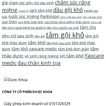
chăm sóc răng
già
chăm sóc phụ nữ sau sinh
dầu gội khô
miệng
cách tắm khô
người cao
covid-19
nước súc miệng
Parkinson
tuổi
phục hồi sau sinh
phụ nữ sau sinh
suy thận
suy thận mãn tính
sức khỏe răng miệng
thảo dược
trẻ bị sốt
tắm cho
tắm cho người bệnh tại giường
tắm cho người cao tuổi
tắm gội khô
phụ nữ sau sinh
tắm gội
tắm gội
tắm khô
khô thảo dược
tắm khô thảo
tắm khô sau sinh
tắm
tắm khô yaocare medic
dược
tắm khô đơn giản
Yaocare
thảo dược
xịt tắm khô
vệ sinh răng miệng
medic
đau thần kinh tọa
CÔNG TY CỔ PHẦN DƯỢC KHOA
Giấy phép kinh doanh số 0101326329