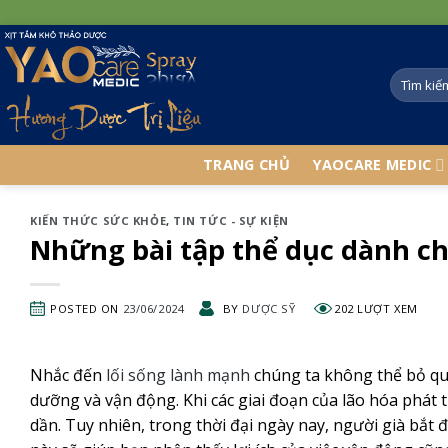
Skip
to
content
TRANG CHỦ
YAOCARE MEDIC
KIẾN THỨC SỨC KHỎE
,
TIN TỨC - SỰ KIỆN
Những bài tập thể dục dành ch
POSTED ON
23/06/2024
BY
DƯỢC SỸ
202 LƯỢT XEM
Nhắc đến
lối sống lành mạnh
chúng ta không thể bỏ qua
dưỡng và vận động. Khi các giai đoạn của lão hóa phát 
dần. Tuy nhiên, trong thời đại ngày nay, người già bắt 