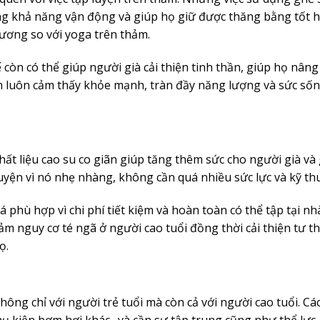
ăng khả năng vận động và giúp họ giữ được thăng bằng tốt 
ương so với yoga trên thảm.
òn có thể giúp người già cải thiện tinh thần, giúp họ nâng
n luôn cảm thấy khỏe mạnh, tràn đầy năng lượng và sức sốn
hất liệu cao su co giãn giúp tăng thêm sức cho người già và
uyện vì nó nhẹ nhàng, không cần quá nhiều sức lực và kỹ thu
á phù hợp vì chi phí tiết kiệm và hoàn toàn có thể tập tại n
 nguy cơ té ngã ở người cao tuổi đồng thời cải thiện tư th
ọ.
hông chỉ với người trẻ tuổi mà còn cả với người cao tuổi. Các
hụ kiện bơm hơi khác…và cần sự tập trung cũng như thể lực