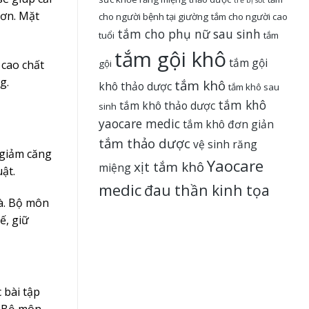
trẻ bị sốt
hơn. Mặt
cho người bệnh tại giường
tắm cho người cao
tắm cho phụ nữ sau sinh
tuổi
tắm
tắm gội khô
tắm gội
 cao chất
gội
g.
tắm khô
khô thảo dược
tắm khô sau
tắm khô
tắm khô thảo dược
sinh
yaocare medic
tắm khô đơn giản
tắm thảo dược
vệ sinh răng
 giảm căng
Yaocare
xịt tắm khô
miệng
ật.
medic
đau thần kinh tọa
hà. Bộ môn
ế, giữ
 bài tập
. Bộ môn