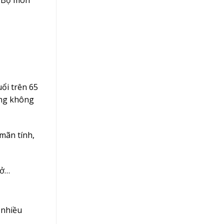
uổi trên 65
ưng không
mãn tính,
 ở…
 nhiều