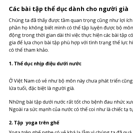
Các bài tập thể dục dành cho người già
Chúng ta đã thấy được tầm quan trọng cũng như lợi ích
phần họ không biết mình có thể tập luyện được bộ môn
động trong thời gian dài thì việc thực hiện các bài tập
gia để lựa chọn bài tập phù hợp với tình trạng thể lực h
có thể tham khảo.
1. Thể dục nhịp điệu dưới nước
Ở Việt Nam có vẻ như bộ môn này chưa phát triển cũng 
lứa tuổi, đặc biệt là người già.
Những bài tập dưới nước rất tốt cho bệnh đau nhức xươ
Ngoài ra sức mạnh của nước có thể coi như là chiếc tạ t
2. Tập yoga trên ghế
Yoga trên ghế nghe có vẻ khá lạ lẫm vì chúng ta đã quá 