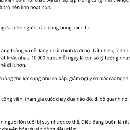
 trở nên linh hoạt hơn.
ằm ngửa cuộn người, cầu nâng hông, mèo bò…
ăng thẳng và dễ dàng nhất chính là đi bộ. Tất nhiên, ở độ t
 rất khác nhau. 10.000 bước mỗi ngày là con số lý tưởng nh
hể đi ít hơn.
 cường thể lực cũng như cơ bắp, giảm nguy cơ mắc các bệnh 
g công viên, tham gia cuộc chạy đua nào đó, đi bộ quanh nơi
n người lớn tuổi bị suy nhược cơ thể. Điều đáng buồn là rất
ng chuyển hóa và vận động đều giảm.