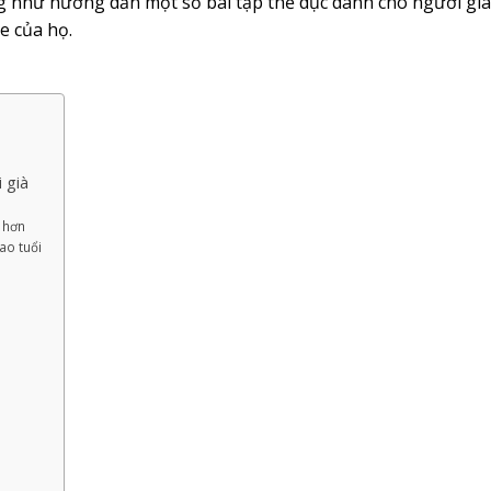
ũng như hướng dẫn một số bài tập thể dục dành cho người gi
e của họ.
 già
t hơn
ao tuổi