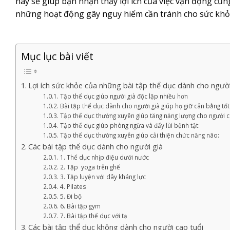
này sẽ giúp bạn nhận thấy lợi ích của việc vận động c
những hoạt động gây nguy hiểm cần tránh cho sức khỏ
Mục lục bài viết
Lợi ích sức khỏe của những bài tập thể dục dành cho người
Tập thể dục giúp người già độc lập nhiều hơn
Bài tập thể dục dành cho người già giúp họ giữ cân bằng tố
Tập thể dục thường xuyên giúp tăng năng lượng cho người c
Tập thể dục giúp phòng ngừa và đẩy lùi bệnh tật:
Tập thể dục thường xuyên giúp cải thiện chức năng não:
Các bài tập thể dục dành cho người già
1. Thể dục nhịp điệu dưới nước
2. Tập yoga trên ghế
3. Tập luyện với dây kháng lực
4. Pilates
5. Đi bộ
6. Bài tập gym
7. Bài tập thể dục với tạ
Các bài tập thể dục không dành cho người cao tuổi