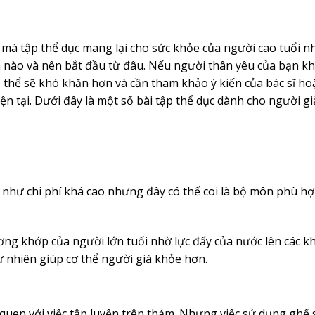
 mà tập thể dục mang lại cho sức khỏe của người cao tuổi 
 nào và nên bắt đầu từ đâu. Nếu người thân yêu của bạn k
 có thể sẽ khó khăn hơn và cần tham khảo ý kiến của bác sĩ h
iện tại. Dưới đây là một số bài tập thể dục dành cho người g
như chi phí khá cao nhưng đây có thể coi là bộ môn phù hợ
ng khớp của người lớn tuổi nhờ lực đẩy của nước lên các k
ự nhiên giúp cơ thể người già khỏe hơn.
quen với việc tập luyện trên thảm. Nhưng việc sử dụng ghế s