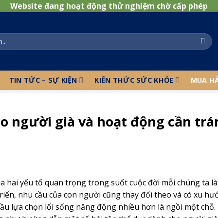
Website đang hoạt động thử nghiệm chờ cấp phép
TIN TỨC – SỰ KIỆN
KIẾN THỨC SỨC KHỎE
MUA H
o người già và hoạt động cần trá
 hai yếu tố quan trọng trong suốt cuộc đời mỗi chúng ta là
triển, nhu cầu của con người cũng thay đổi theo và có xu h
đầu lựa chọn lối sống năng động nhiều hơn là ngồi một chỗ. 