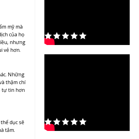
thẩm mỹ mà
Rate this
dịch của họ
post
hiều, nhưng
i vẻ hơn.
hác. Những
và thậm chí
 tự tin hơn
Rate this
 thể dục sẽ
post
hà tắm.