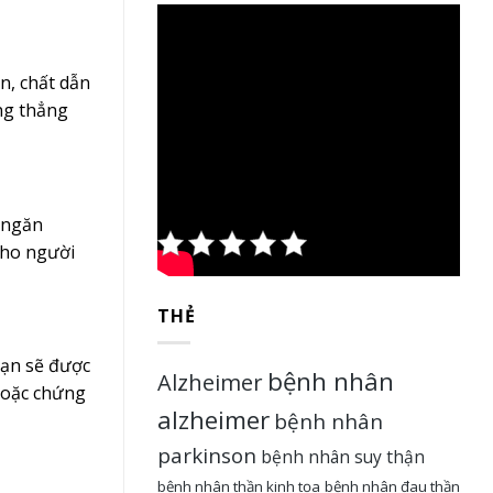
n, chất dẫn
ng thẳng
Rate this
 ngăn
cho người
post
THẺ
bạn sẽ được
bệnh nhân
Alzheimer
hoặc chứng
alzheimer
bệnh nhân
parkinson
bệnh nhân suy thận
bệnh nhân thần kinh tọa
bệnh nhân đau thần