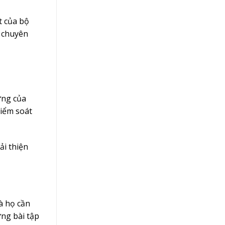
t của bộ
c chuyên
ứng của
kiểm soát
ải thiện
à họ cần
ng bài tập