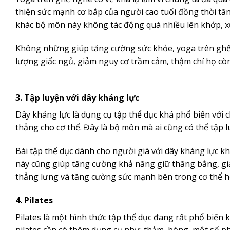
thiện sức mạnh cơ bắp của người cao tuổi đồng thời t
khác bộ môn này không tác động quá nhiều lên khớp, x
Không những giúp tăng cường sức khỏe, yoga trên ghế c
lượng giấc ngủ, giảm nguy cơ trầm cảm, thậm chí họ cò
3. Tập luyện với dây kháng lực
Dây kháng lực là dụng cụ tập thể dục khá phổ biến với c
thẳng cho cơ thể. Đây là bộ môn mà ai cũng có thể tập l
Bài tập thể dục dành cho người già với dây kháng lực kh
này cũng giúp tăng cường khả năng giữ thăng bằng, giảm
thẳng lưng và tăng cường sức mạnh bên trong cơ thể h
4. Pilates
Pilates là một hình thức tập thể dục đang rất phổ biến k
pilates cần có thêm dụng cụ như: thảm, bóng, một số p