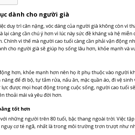
dục dành cho người già
 việc duy trì cân nặng, vóc dáng của người già không còn vì 
à lại càng cần chú ý hơn vì lúc này sức đề kháng và hệ miễn 
h. Chính vì thế mà người cao tuổi càng cần phải vận động n
nh cho người già sẽ giúp họ sống lâu hơn, khỏe mạnh và vu
g động hơn, khỏe mạnh hơn nên họ ít phụ thuộc vào người k
 năng để đi bộ, tự tắm rửa, nấu ăn, mặc quần áo, đi vệ sinh 
tự lực được mọi hoạt động trong cuộc sống, người cao tuổi sẽ
ên thoải mái và yêu đời hơn.
 bằng tốt hơn
 với những người trên 80 tuổi, bậc thang ngoài trời. Việc tập
 nguy cơ té ngã, nhất là trong môi trường trơn trượt như n