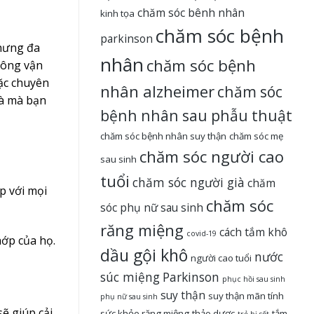
chăm sóc bênh nhân
kinh tọa
chăm sóc bệnh
parkinson
nhưng đa
nhân
chăm sóc bệnh
hông vận
oặc chuyên
nhân alzheimer
chăm sóc
ià mà bạn
bệnh nhân sau phẫu thuật
chăm sóc bệnh nhân suy thận
chăm sóc mẹ
chăm sóc người cao
sau sinh
tuổi
chăm sóc người già
chăm
p với mọi
chăm sóc
sóc phụ nữ sau sinh
răng miệng
cách tắm khô
covid-19
hớp của họ.
dầu gội khô
nước
người cao tuổi
súc miệng
Parkinson
phục hồi sau sinh
suy thận
suy thận mãn tính
phụ nữ sau sinh
ẽ giúp cải
sức khỏe răng miệng
thảo dược
tắm