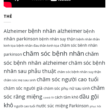
5/5 - (1 bình chọn)
THẺ
bệnh nhân alzheimer
Alzheimer
bệnh
nhân parkinson
bệnh nhân suy thận
bệnh nhân thần
chăm sóc bênh nhân
kinh tọa
bệnh nhân đau thần kinh tọa
chăm sóc bệnh nhân
chăm
parkinson
sóc bệnh nhân alzheimer
chăm sóc bệnh
nhân sau phẫu thuật
chăm sóc bệnh nhân suy thận
chăm sóc người cao tuổi
chăm sóc mẹ sau sinh
chăm
chăm sóc người già
chăm sóc phụ nữ sau sinh
dầu gội
sóc răng miệng
cách tắm khô
covid-19
khô
nước súc miệng
Parkinson
người cao tuổi
phục hồi