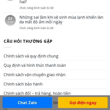
hai?
cao
giữ
Chức năng bình luận bị tắt
ở
tuổi
cơ
Tắm
dễ
thể
khô
Những sai lầm khi vệ sinh mùa lạnh khiến làn
khô
sạch
03
cho
và
sẽ
da mất độ ẩm mỗi ngày
Th8
người
ngứa
khi
Chức năng bình luận bị tắt
ở
khuyết
hơn
không
Những
tật:
vào
có
sai
Khi
mùa
điều
CÂU HỎI THƯỜNG GẶP
lầm
nào
đông?
kiện
khi
có
Vai
tắm
vệ
thể
trò
nước
sinh
thay
của
Chính sách và quy định chung
mùa
thế
tắm
lạnh
tắm
khô
Quy định và hình thức thanh toán
khiến
nước
trong
làn
và
chăm
da
Chính sách vận chuyển giao nhận
khi
sóc
mất
nào
da
độ
nên
Chính sách bảo hành
ẩm
kết
mỗi
hợp
Chính sách đổi – trả hàng, hoàn tiền
ngày
cả
hai?
Chat Zalo
Gọi điện ngay
Chính sách bảo mật thông tin