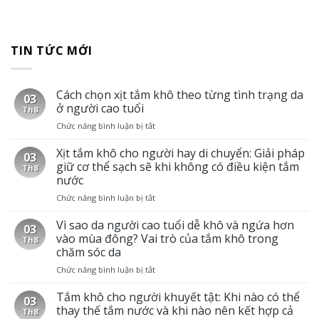
TIN TỨC MỚI
Cách chọn xịt tắm khô theo từng tình trạng da
03
ở người cao tuổi
Th8
Chức năng bình luận bị tắt
ở
Cách
chọn
Xịt tắm khô cho người hay di chuyển: Giải pháp
03
xịt
giữ cơ thể sạch sẽ khi không có điều kiện tắm
Th8
tắm
nước
khô
Chức năng bình luận bị tắt
ở
theo
Xịt
từng
tắm
Vì sao da người cao tuổi dễ khô và ngứa hơn
tình
03
khô
trạng
vào mùa đông? Vai trò của tắm khô trong
Th8
cho
da
chăm sóc da
người
ở
Chức năng bình luận bị tắt
ở
hay
người
Vì
di
cao
sao
Tắm khô cho người khuyết tật: Khi nào có thể
chuyển:
tuổi
03
da
Giải
thay thế tắm nước và khi nào nên kết hợp cả
Th8
người
pháp