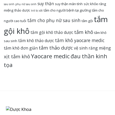
suy thận
suy thận mãn tính
sức khỏe răng
sau sinh
phụ nữ sau sinh
miệng
thảo dược
tắm cho người bệnh tại giường
tắm cho
trẻ bị sốt
tắm
tắm cho phụ nữ sau sinh
người cao tuổi
tắm gội
gội khô
tắm khô
tắm gội khô thảo dược
tắm khô
tắm khô yaocare medic
tắm khô thảo dược
sau sinh
tắm thảo dược
tắm khô đơn giản
vệ sinh răng miệng
Yaocare medic
đau thần kinh
xịt tắm khô
tọa