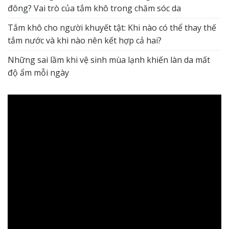
đông? Vai trò của tắm khô trong chăm sóc da
Tắm khô cho người khuyết tật: Khi nào có thể thay thế
tắm nước và khi nào nên kết hợp cả hai?
Những sai lầm khi vệ sinh mùa lạnh khiến làn da mất
độ ẩm mỗi ngày