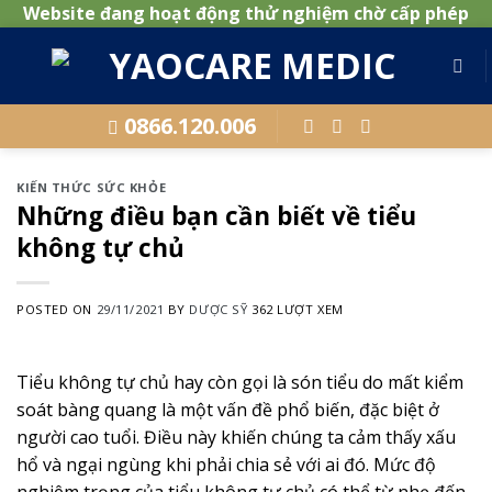
Website đang hoạt động thử nghiệm chờ cấp phép
Skip
to
content
0866.120.006
KIẾN THỨC SỨC KHỎE
Những điều bạn cần biết về tiểu
không tự chủ
POSTED ON
29/11/2021
BY
DƯỢC SỸ
362 LƯỢT XEM
Tiểu không tự chủ hay còn gọi là són tiểu do mất kiểm
soát bàng quang là một vấn đề phổ biến, đặc biệt ở
người cao tuổi. Điều này khiến chúng ta cảm thấy xấu
hổ và ngại ngùng khi phải chia sẻ với ai đó. Mức độ
nghiêm trọng của tiểu không tự chủ có thể từ nhẹ đến