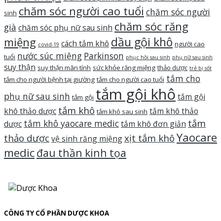
chăm sóc người cao tuổi
chăm sóc người
sinh
chăm sóc răng
già
chăm sóc phụ nữ sau sinh
dầu gội khô
miệng
cách tắm khô
người cao
covid-19
nước súc miệng
Parkinson
tuổi
phục hồi sau sinh
phụ nữ sau sinh
suy thận
suy thận mãn tính
sức khỏe răng miệng
thảo dược
trẻ bị sốt
tắm cho
tắm cho người bệnh tại giường
tắm cho người cao tuổi
tắm gội khô
phụ nữ sau sinh
tắm gội
tắm gội
tắm khô
khô thảo dược
tắm khô thảo
tắm khô sau sinh
tắm
tắm khô yaocare medic
dược
tắm khô đơn giản
Yaocare
thảo dược
xịt tắm khô
vệ sinh răng miệng
medic
đau thần kinh tọa
CÔNG TY CỔ PHẦN DƯỢC KHOA