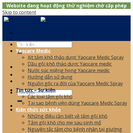
Website đang hoạt động thử nghiệm chờ cấp phép
Skip to content
Trang chủ
Yaocare Medic
Xịt tắm khô thảo dược Yaocare Medic Spray
0866.120.006
Dầu gội khô thảo dược Yaocare medic
Nước súc miệng họng Yaocare medic
Hướng dẫn sử dụng
Nguồn gốc ra đời của Yaocare Medic Spray
Tin tức – Sự kiện
Các loại tắm gội khô
Tại sao bệnh viện dùng Yaocare Medic Spray
Kiến thức sức khỏe
Những điều cần biết về tắm gội khô
Tắm gội khô cho mẹ sau sinh mổ
Nguyên tắc tắm cho bệnh nhân tại giường