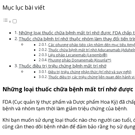
Mục lục bài viết
Những loại thuốc chữa bệnh mất trí nhớ được FDA chấp 
Thuốc chữa bệnh trí nhớ thuộc nhóm làm thay đổi tiến trì
Các phương pháp tiếp cận nhắm đến mục tiêu Amy
Thuốc chữa bệnh mất trí nhớ Aducanumab (Aduhe
Liệu pháp Lecanemab (Leqembi®)
Phương pháp Donanemab (Kisunla™)
Thuốc điều trị triệu chứng bệnh mất trí nhớ
Điều trị triệu chứng nhận thức (trí nhớ và suy nghĩ)
Thuốc điều trị các triệu chứng liên quan đến hành v
Những loại thuốc chữa bệnh mất trí nhớ được
FDA (Cục quản lý thực phẩm và Dược phẩm Hoa Kỳ) đã chấp 
bệnh và nhóm tạm thời làm giảm triệu chứng của bệnh.
Khi bạn muốn sử dụng loại thuốc nào cho người cao tuổi, đ
cũng cần theo dõi bệnh nhân để đảm bảo rằng họ sử dụng