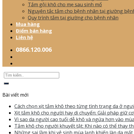
Tắm gội khô cho mẹ sau sinh mổ
Nguyên tắc tắm cho bệnh nhân tại giường bện
Quy trình tắm tại giường cho bệnh nhân
Mua hàng
Điểm bán hàng
Liên hệ
0866.120.006
Bài viết mới
Cách chọn xịt tắm khô theo từng tình trạng da ở ngườ
Xịt tắm khô cho người hay di chuyển: Giải pháp giữ c
Vì sao da người cao tuổi dễ khô và ngứa hơn vào mùa
Tắm khô cho người khuyết tật: Khi nào có thể thay th
Những sai lầm khi vệ sinh mùa lạnh khiến làn da mấ