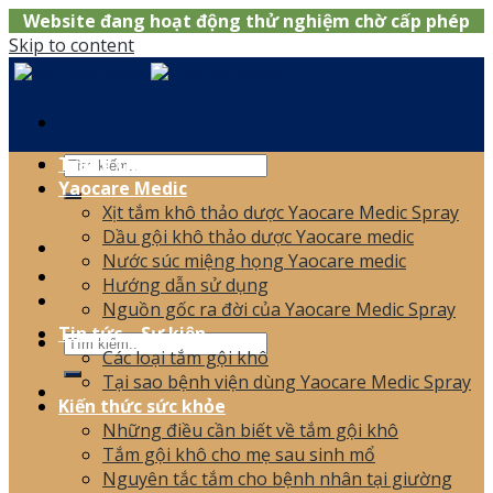
Website đang hoạt động thử nghiệm chờ cấp phép
Skip to content
Trang chủ
Yaocare Medic
Xịt tắm khô thảo dược Yaocare Medic Spray
0866.120.006
Dầu gội khô thảo dược Yaocare medic
Nước súc miệng họng Yaocare medic
Hướng dẫn sử dụng
Nguồn gốc ra đời của Yaocare Medic Spray
Tin tức – Sự kiện
Các loại tắm gội khô
Tại sao bệnh viện dùng Yaocare Medic Spray
Kiến thức sức khỏe
Những điều cần biết về tắm gội khô
Tắm gội khô cho mẹ sau sinh mổ
Nguyên tắc tắm cho bệnh nhân tại giường