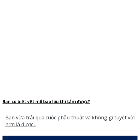
Bạn có biết vết mổ bao lâu thì tắm được?
Bạn vừa trải qua cuộc phẫu thuật và không gì tuyệt vời
hơn là được...
12