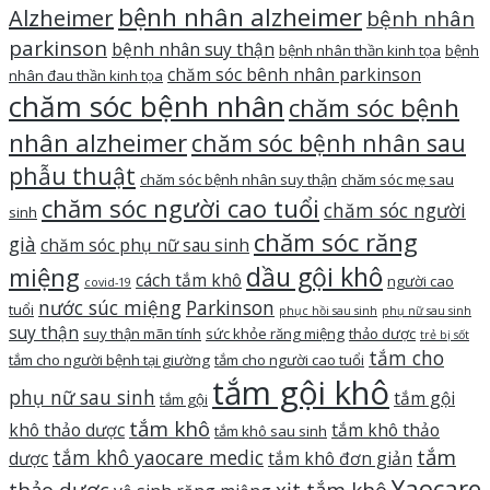
bệnh nhân alzheimer
Alzheimer
bệnh nhân
parkinson
bệnh nhân suy thận
bệnh nhân thần kinh tọa
bệnh
chăm sóc bênh nhân parkinson
nhân đau thần kinh tọa
chăm sóc bệnh nhân
chăm sóc bệnh
nhân alzheimer
chăm sóc bệnh nhân sau
phẫu thuật
chăm sóc bệnh nhân suy thận
chăm sóc mẹ sau
chăm sóc người cao tuổi
chăm sóc người
sinh
chăm sóc răng
già
chăm sóc phụ nữ sau sinh
dầu gội khô
miệng
cách tắm khô
người cao
covid-19
nước súc miệng
Parkinson
tuổi
phục hồi sau sinh
phụ nữ sau sinh
suy thận
suy thận mãn tính
sức khỏe răng miệng
thảo dược
trẻ bị sốt
tắm cho
tắm cho người bệnh tại giường
tắm cho người cao tuổi
tắm gội khô
phụ nữ sau sinh
tắm gội
tắm gội
tắm khô
khô thảo dược
tắm khô thảo
tắm khô sau sinh
tắm
tắm khô yaocare medic
dược
tắm khô đơn giản
Yaocare