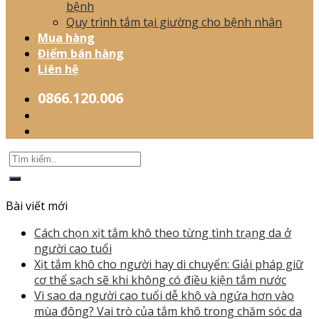
bệnh
Quy trình tắm tại giường cho bệnh nhân
Mua hàng
Điểm bán hàng
Liên hệ
0866.120.006
Bài viết mới
Cách chọn xịt tắm khô theo từng tình trạng da ở
người cao tuổi
Xịt tắm khô cho người hay di chuyển: Giải pháp giữ
cơ thể sạch sẽ khi không có điều kiện tắm nước
Vì sao da người cao tuổi dễ khô và ngứa hơn vào
mùa đông? Vai trò của tắm khô trong chăm sóc da