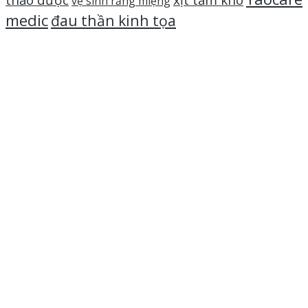
thảo dược
xịt tắm khô
vệ sinh răng miệng
medic
đau thần kinh tọa