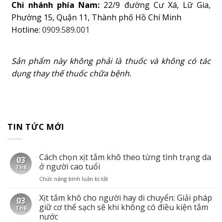
Chi nhánh phía Nam:
22/9 đường Cư Xá, Lữ Gia,
Phường 15, Quận 11, Thành phố Hồ Chí Minh
Hotline:
0909.589.001
Sản phẩm này không phải là thuốc và không có tác
dụng thay thế thuốc chữa bệnh.
TIN TỨC MỚI
Cách chọn xịt tắm khô theo từng tình trạng da
03
ở người cao tuổi
Th8
Chức năng bình luận bị tắt
ở
Cách
chọn
Xịt tắm khô cho người hay di chuyển: Giải pháp
03
xịt
giữ cơ thể sạch sẽ khi không có điều kiện tắm
Th8
tắm
nước
khô