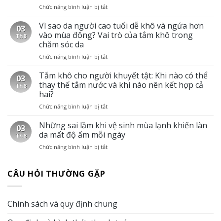
Chức năng bình luận bị tắt
ở
theo
Xịt
từng
tắm
Vì sao da người cao tuổi dễ khô và ngứa hơn
tình
03
khô
trạng
vào mùa đông? Vai trò của tắm khô trong
Th8
cho
da
chăm sóc da
người
ở
Chức năng bình luận bị tắt
ở
hay
người
Vì
di
cao
sao
Tắm khô cho người khuyết tật: Khi nào có thể
chuyển:
tuổi
03
da
Giải
thay thế tắm nước và khi nào nên kết hợp cả
Th8
người
pháp
hai?
cao
giữ
Chức năng bình luận bị tắt
ở
tuổi
cơ
Tắm
dễ
thể
khô
Những sai lầm khi vệ sinh mùa lạnh khiến làn
khô
sạch
03
cho
và
sẽ
da mất độ ẩm mỗi ngày
Th8
người
ngứa
khi
Chức năng bình luận bị tắt
ở
khuyết
hơn
không
Những
tật:
vào
có
sai
Khi
mùa
điều
CÂU HỎI THƯỜNG GẶP
lầm
nào
đông?
kiện
khi
có
Vai
tắm
vệ
thể
trò
nước
sinh
thay
của
Chính sách và quy định chung
mùa
thế
tắm
lạnh
tắm
khô