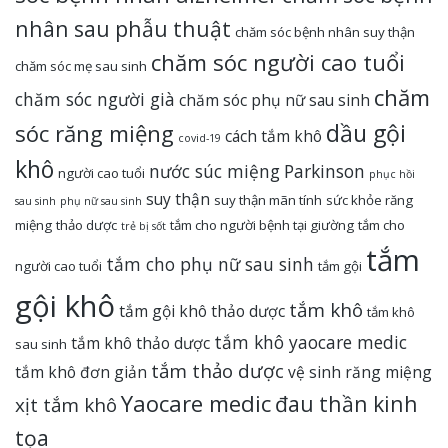
nhân sau phẫu thuật
chăm sóc bệnh nhân suy thận
chăm sóc người cao tuổi
chăm sóc mẹ sau sinh
chăm
chăm sóc người già
chăm sóc phụ nữ sau sinh
dầu gội
sóc răng miệng
cách tắm khô
covid-19
khô
nước súc miệng
Parkinson
người cao tuổi
phục hồi
suy thận
suy thận mãn tính
sức khỏe răng
sau sinh
phụ nữ sau sinh
miệng
thảo dược
tắm cho người bệnh tại giường
tắm cho
trẻ bị sốt
tắm
tắm cho phụ nữ sau sinh
người cao tuổi
tắm gội
gội khô
tắm khô
tắm gội khô thảo dược
tắm khô
tắm khô yaocare medic
tắm khô thảo dược
sau sinh
tắm thảo dược
tắm khô đơn giản
vệ sinh răng miệng
Yaocare medic
đau thần kinh
xịt tắm khô
tọa